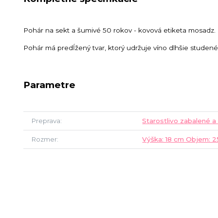
Pohár na sekt a šumivé 50 rokov - kovová etiketa mosadz.
Pohár má predĺžený tvar, ktorý udržuje víno dlhšie studené
Parametre
Preprava
Starostlivo zabalené a
Rozmer
Výška: 18 cm Objem: 25