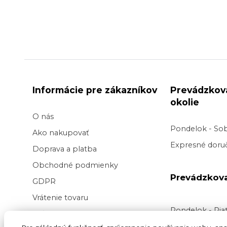
Informácie pre zákazníkov
Prevádzkov
okolie
O nás
Pondelok - So
Ako nakupovať
Expresné doruč
Doprava a platba
Obchodné podmienky
Prevádzkov
GDPR
Vrátenie tovaru
Pondelok - Pi
Veľkoobchod kvetov
Doručenie v pr