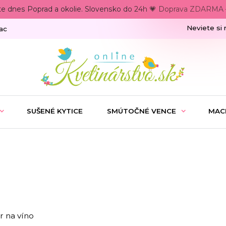
te dnes Poprad a okolie. Slovensko do 24h 💗 Doprava ZDARMA –
Neviete si 
ac
SUŠENÉ KYTICE
SMÚTOČNÉ VENCE
MAC