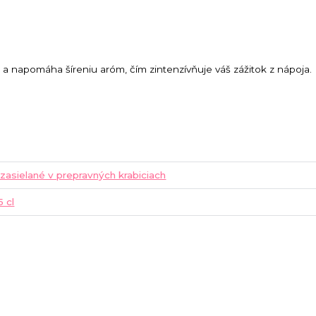
 a napomáha šíreniu aróm, čím zintenzívňuje váš zážitok z nápoja.
 zasielané v prepravných krabiciach
 cl