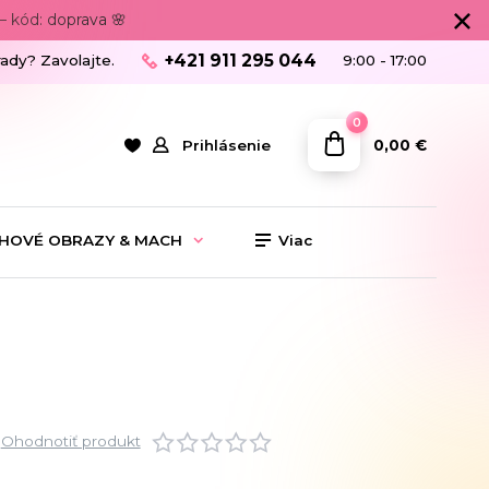
 kód: doprava 🌸
+421 911 295 044
rady? Zavolajte.
9:00 - 17:00
0
0,00 €
Prihlásenie
HOVÉ OBRAZY & MACH
Viac
Ohodnotiť produkt