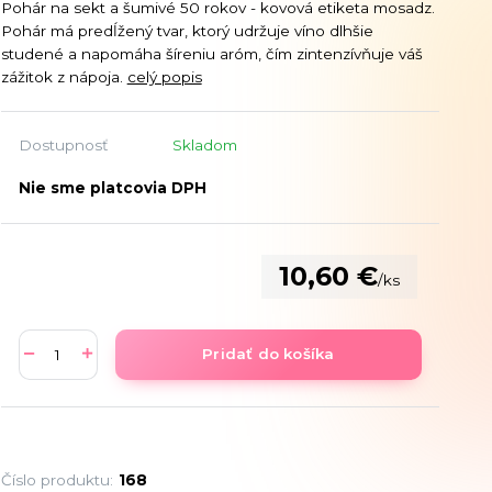
Pohár na sekt a šumivé 50 rokov - kovová etiketa mosadz.
Pohár má predĺžený tvar, ktorý udržuje víno dlhšie
studené a napomáha šíreniu aróm, čím zintenzívňuje váš
zážitok z nápoja.
celý popis
Dostupnosť
Skladom
Nie sme platcovia DPH
10,60 €
/
ks
Pridať do košíka
Číslo produktu:
168