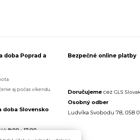
a doba Poprad a
Bezpečné online platby
bota
enie aj počas víkendu.
Doručujeme
cez
GLS Slovak
Osobný odber
a doba Slovensko
Ludvíka Svobodu 78, 058 0
atok
9:00 - 17:00
acovný deň je realizované