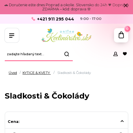
🚗 Doručenie ešte dnes Poprad a okolie. Slovensko do 24h 💗 Doprava
ZDARMA – kód: doprava 🌸
+421 911 295 044
9:00 - 17:00
0
Úvod
KYTICE & KVETY
Sladkosti & Čokolády
Sladkosti & Čokolády
Cena: