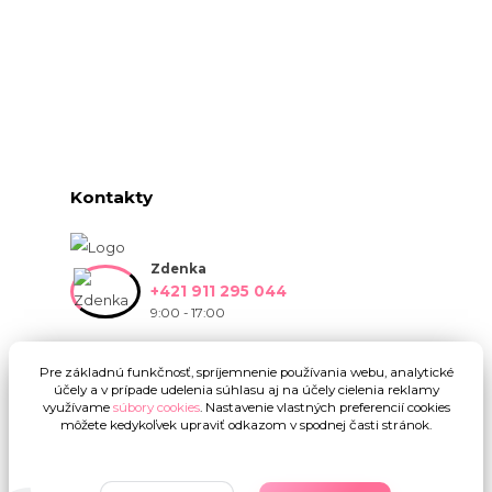
Kontakty
Zdenka
+421 911 295 044
9:00 - 17:00
info@onlinekvetinarstvo.sk
Pre základnú funkčnosť, spríjemnenie používania webu, analytické
účely a v prípade udelenia súhlasu aj na účely cielenia reklamy
využívame
súbory cookies
. Nastavenie vlastných preferencií cookies
môžete kedykoľvek upraviť odkazom v spodnej časti stránok.