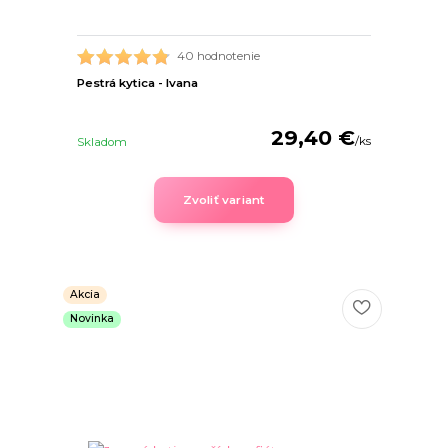
40 hodnotenie
Pestrá kytica - Ivana
29,40 €
/
ks
Skladom
Zvoliť variant
Akcia
Novinka