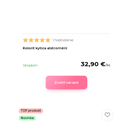
1 hodnotenie
Kolorit kytica alstromérií
32,90 €
/
ks
Skladom
Zvoliť variant
TOP produkt
Novinka