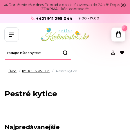
🚗 Doručenie ešte dnes Poprad a okolie. Slovensko do 24h 💗 Doprava
ZDARMA – kód: doprava 🌸
+421 911 295 044
9:00 - 17:00
0
Úvod
KYTICE & KVETY
Pestré kytice
Pestré kytice
Najpredávanejšie