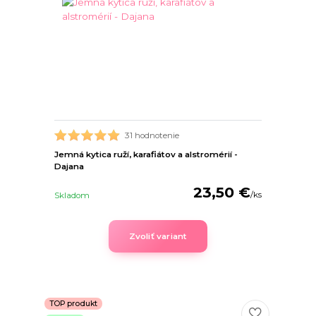
31 hodnotenie
Jemná kytica ruží, karafiátov a alstromérií -
Dajana
23,50 €
/
ks
Skladom
Zvoliť variant
TOP produkt