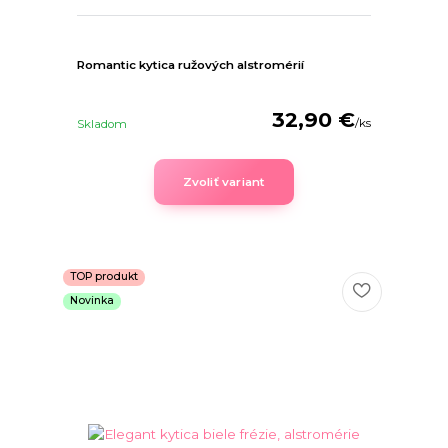
Romantic kytica ružových alstromérií
32,90 €
/
ks
Skladom
Zvoliť variant
TOP produkt
Novinka