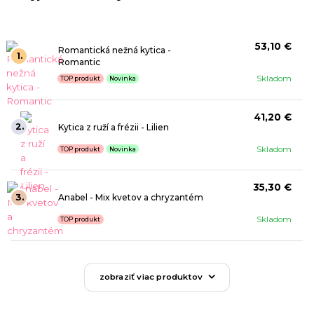
53,10 €
Romantická nežná kytica -
1.
Romantic
Skladom
TOP produkt
Novinka
41,20 €
2.
Kytica z ruží a frézii - Lilien
Skladom
TOP produkt
Novinka
35,30 €
3.
Anabel - Mix kvetov a chryzantém
Skladom
TOP produkt
zobraziť viac produktov