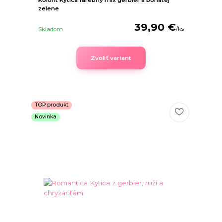
Kolorit Kytica farebný mix gerbier a bohatej
zelene
39,90 €
/
ks
Skladom
Zvoliť variant
TOP produkt
Novinka