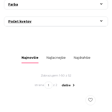
Farba
Počet kvetov
Najnovšie
Najlacnejšie
Najdrahšie
Zobrazujem 1-50 z 52
strana
z 2
ďalšie