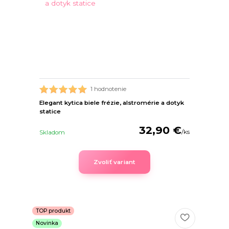
1 hodnotenie
Elegant kytica biele frézie, alstromérie a dotyk
statice
32,90 €
/
ks
Skladom
Zvoliť variant
TOP produkt
Novinka