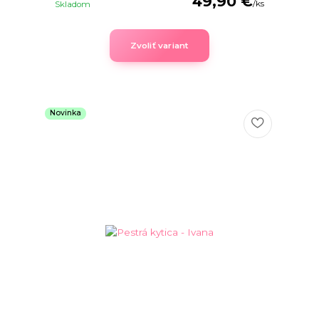
49,90 €
/
ks
Skladom
Zvoliť variant
Novinka