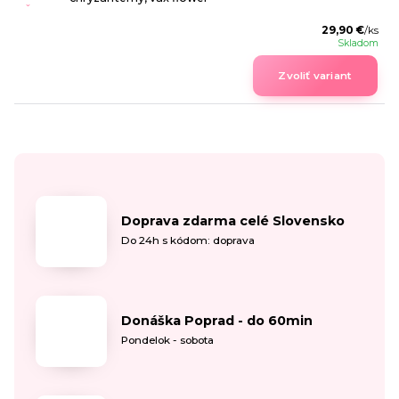
29,90 €
/
ks
Skladom
Zvoliť variant
Doprava zdarma celé Slovensko
Do 24h s kódom: doprava
Donáška Poprad - do 60min
Pondelok - sobota