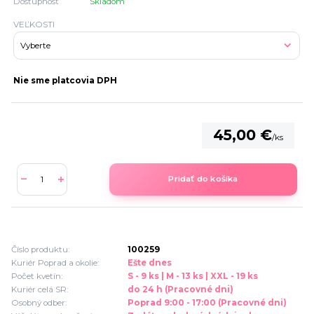
Dostupnosť
Skladom
VEĽKOSTI
Nie sme platcovia DPH
45,00 €
/
ks
Pridať do košíka
Číslo produktu:
100259
Kuriér Poprad a okolie:
Ešte dnes
Počet kvetín:
S - 9 ks | M - 13 ks | XXL - 19 ks
Kuriér celá SR:
do 24 h (Pracovné dni)
Osobný odber:
Poprad 9:00 - 17:00 (Pracovné dni)