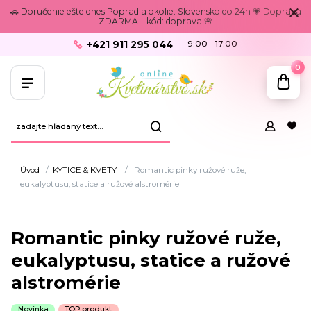
🚗 Doručenie ešte dnes Poprad a okolie. Slovensko do 24h 💗 Doprava
ZDARMA – kód: doprava 🌸
+421 911 295 044
9:00 - 17:00
0
Úvod
KYTICE & KVETY
Romantic pinky ružové ruže,
eukalyptusu, statice a ružové alstromérie
Romantic pinky ružové ruže,
eukalyptusu, statice a ružové
alstromérie
Novinka
TOP produkt