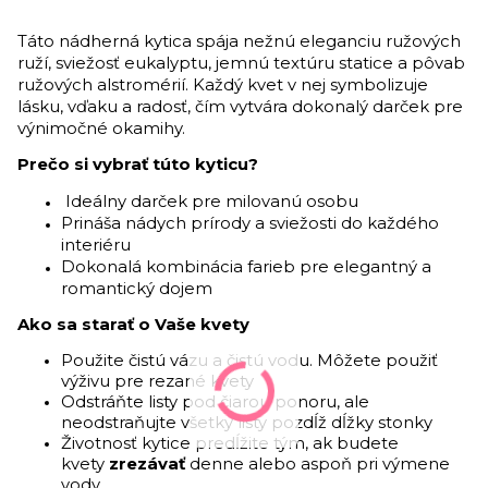
Táto nádherná kytica spája nežnú eleganciu ružových
ruží, sviežosť eukalyptu, jemnú textúru statice a pôvab
ružových alstromérií. Každý kvet v nej symbolizuje
lásku, vďaku a radosť, čím vytvára dokonalý darček pre
výnimočné okamihy.
Prečo si vybrať túto kyticu?
Ideálny darček pre milovanú osobu
Prináša nádych prírody a sviežosti do každého
interiéru
Dokonalá kombinácia farieb pre elegantný a
romantický dojem
Ako sa starať o Vaše kvety
Použite čistú vázu a čistú vodu. Môžete použiť
výživu pre rezané kvety
Odstráňte listy pod čiarou ponoru, ale
neodstraňujte všetky listy pozdĺž dĺžky stonky
Životnosť kytice predĺžite tým, ak budete
kvety
zrezávať
denne alebo aspoň pri výmene
vody