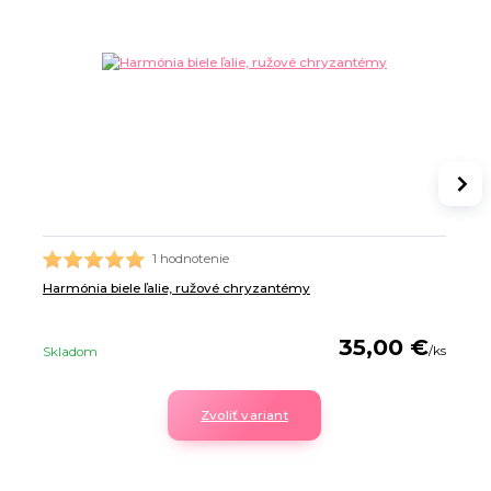
1 hodnotenie
Harmónia biele ľalie, ružové chryzantémy
35,00 €
/
ks
Skladom
Zvoliť variant