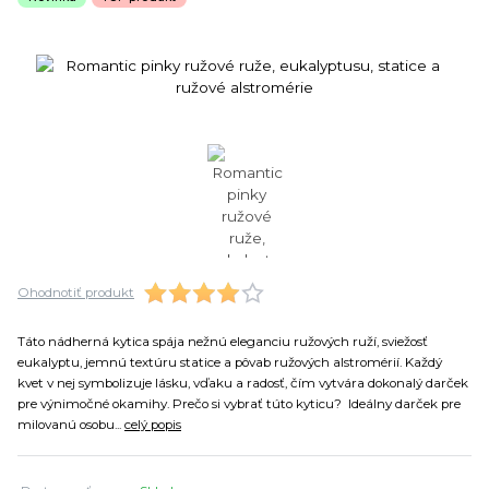
Ohodnotiť produkt
Táto nádherná kytica spája nežnú eleganciu ružových ruží, sviežosť
eukalyptu, jemnú textúru statice a pôvab ružových alstromérií. Každý
kvet v nej symbolizuje lásku, vďaku a radosť, čím vytvára dokonalý darček
pre výnimočné okamihy. Prečo si vybrať túto kyticu? Ideálny darček pre
milovanú osobu...
celý popis