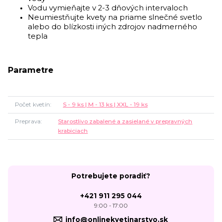
Vodu vymieňajte v 2-3 dňových intervaloch
Neumiestňujte kvety na priame slnečné svetlo
alebo do blízkosti iných zdrojov nadmerného
tepla
Parametre
Počet kvetín
S - 9 ks | M - 13 ks | XXL - 19 ks
Preprava
Starostlivo zabalené a zasielané v prepravných
krabiciach
Potrebujete poradiť?
+421 911 295 044
9:00 - 17:00
info@onlinekvetinarstvo.sk