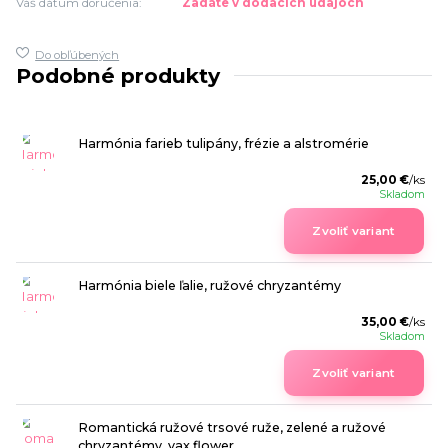
Váš dátum doručenia:
Zadáte v dodacích údajoch
Do obľúbených
Podobné produkty
Harmónia farieb tulipány, frézie a alstromérie
25,00 €
/
ks
Skladom
Zvoliť variant
Harmónia biele ľalie, ružové chryzantémy
35,00 €
/
ks
Skladom
Zvoliť variant
Romantická ružové trsové ruže, zelené a ružové
chryzantémy, vax flower