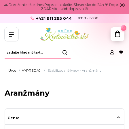
🚗 Doručenie ešte dnes Poprad a okolie. Slovensko do 24h 💗 Doprava
ZDARMA – kód: doprava 🌸
+421 911 295 044
9:00 - 17:00
0
Úvod
VÝPREDAJ
Stabilizované kvety - Aranžmány
Aranžmány
Cena: