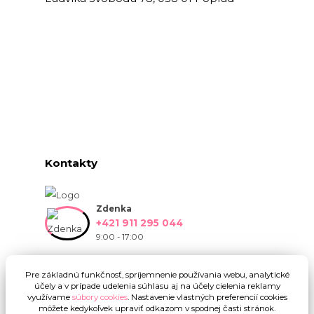
Kontakty
Zdenka
+421 911 295 044
9:00 - 17:00
info@onlinekvetinarstvo.sk
Pre základnú funkčnosť, spríjemnenie používania webu, analytické
účely a v prípade udelenia súhlasu aj na účely cielenia reklamy
využívame
súbory cookies
. Nastavenie vlastných preferencií cookies
môžete kedykoľvek upraviť odkazom v spodnej časti stránok.