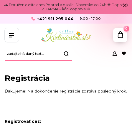
🚗 Doručenie ešte dnes Poprad a okolie. Slovensko do 24h 💗 Doprava
ZDARMA – kód: doprava 🌸
+421 911 295 044
9:00 - 17:00
0
Registrácia
Ďakujeme! Na dokončenie registrácie zostáva posledný krok.
Registrovať cez: