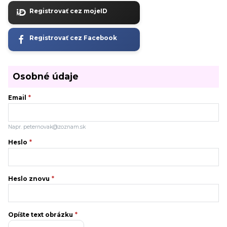
Registrovať cez mojeID
Registrovať cez Facebook
Osobné údaje
Email
*
Napr. peternovak@zoznam.sk
Heslo
*
Heslo znovu
*
Opíšte text obrázku
*