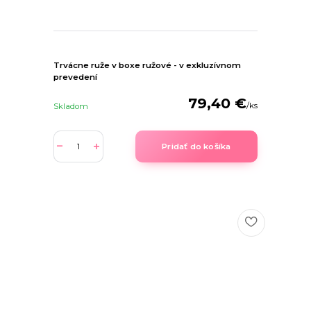
Trvácne ruže v boxe ružové - v exkluzívnom
prevedení
79,40 €
/
ks
Skladom
Pridať do košíka