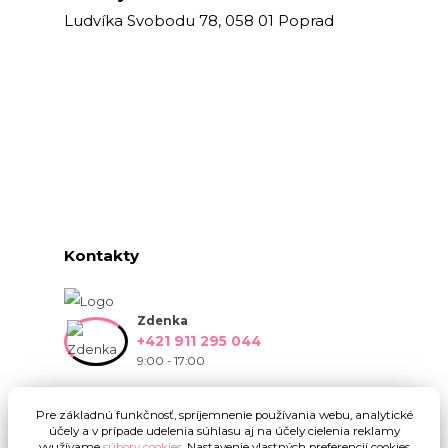
Ludvíka Svobodu 78, 058 01 Poprad
Kontakty
Zdenka
+421 911 295 044
9:00 - 17:00
info@onlinekvetinarstvo.sk
Pre základnú funkčnosť, spríjemnenie používania webu, analytické
účely a v prípade udelenia súhlasu aj na účely cielenia reklamy
využívame
súbory cookies
. Nastavenie vlastných preferencií cookies