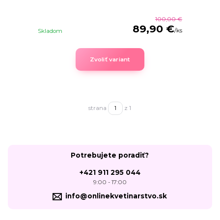
100,00 €
89,90 €
/
ks
Skladom
Zvoliť variant
strana
z 1
Potrebujete poradiť?
+421 911 295 044
9:00 - 17:00
info@onlinekvetinarstvo.sk