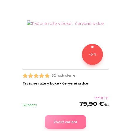
- 8 %
32 hodnotenie
Trvácne ruže v boxe - červené srdce
87,00 €
79,90 €
/
ks
Skladom
Zvoliť variant