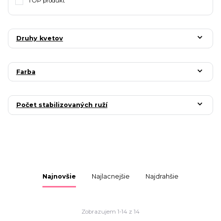
TOP produkt
Druhy kvetov
Farba
Počet stabilizovaných ruží
Najnovšie
Najlacnejšie
Najdrahšie
Zobrazujem 1-14 z 14