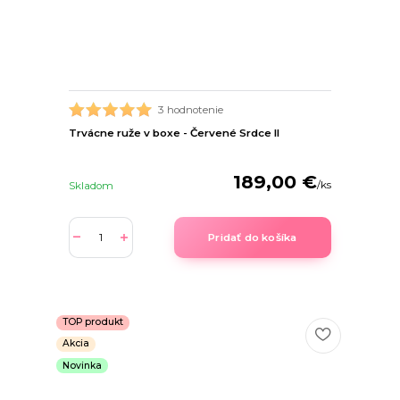
3 hodnotenie
Trvácne ruže v boxe - Červené Srdce II
189,00 €
/
ks
Skladom
Pridať do košíka
TOP produkt
Akcia
Novinka