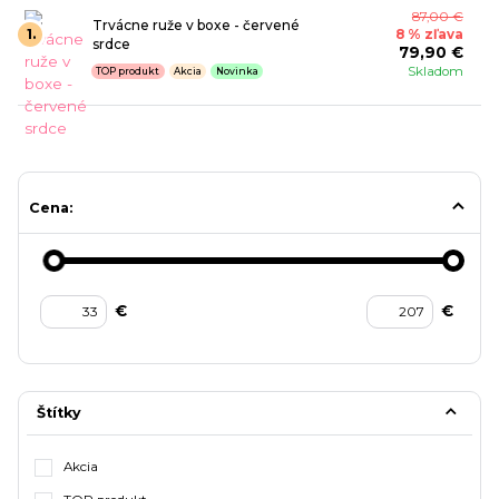
87,00 €
Trvácne ruže v boxe - červené
1.
8 % zľava
srdce
79,90 €
Skladom
TOP produkt
Akcia
Novinka
Cena:
€
€
Štítky
Akcia