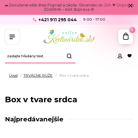
🚗 Doručenie ešte dnes Poprad a okolie. Slovensko do 24h 💗 Doprava
ZDARMA – kód: doprava 🌸
+421 911 295 044
9:00 - 17:00
0
Úvod
TRVÁCNE RUŽE
Box v tvare srdca
Box v tvare srdca
Najpredávanejšie