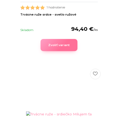
1 hodnotenie
Trvácne ruže srdce - svetlo ružové
94,40 €
/
ks
Skladom
Zvoliť variant