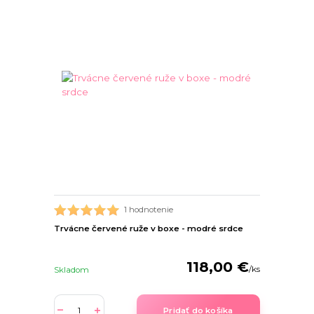
1 hodnotenie
Trvácne červené ruže v boxe - modré srdce
118,00 €
/
ks
Skladom
Pridať do košíka