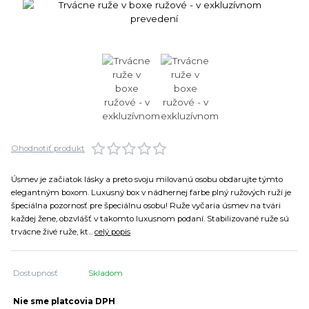
Ohodnotiť produkt
Úsmev je začiatok lásky a preto svoju milovanú osobu obdarujte týmto
elegantným boxom. Luxusný box v nádhernej farbe plný ružových ruží je
špeciálna pozornosť pre špeciálnu osobu! Ruže vyčaria úsmev na tvári
každej žene, obzvlášť v takomto luxusnom podaní. Stabilizované ruže sú
trvácne živé ruže, kt...
celý popis
Dostupnosť
Skladom
Nie sme platcovia DPH