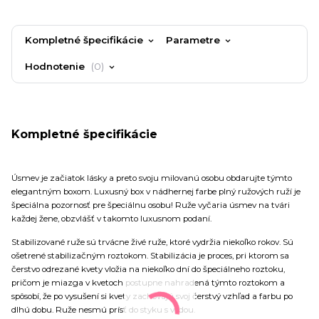
Kompletné špecifikácie
Parametre
Hodnotenie
0
Kompletné špecifikácie
Úsmev je začiatok lásky a preto svoju milovanú osobu obdarujte týmto
elegantným boxom. Luxusný box v nádhernej farbe plný ružových ruží je
špeciálna pozornosť pre špeciálnu osobu! Ruže vyčaria úsmev na tvári
každej žene, obzvlášť v takomto luxusnom podaní.
Stabilizované ruže sú trvácne živé ruže, ktoré vydržia niekoľko rokov. Sú
ošetrené stabilizačným roztokom. Stabilizácia je proces, pri ktorom sa
čerstvo odrezané kvety vložia na niekoľko dní do špeciálneho roztoku,
pričom je miazga v kvetoch postupne nahradená týmto roztokom a
spôsobí, že po vysušení si kvety zachovajú svoj čerstvý vzhľad a farbu po
dlhú dobu. Ruže nesmú prísť do styku s vodou.