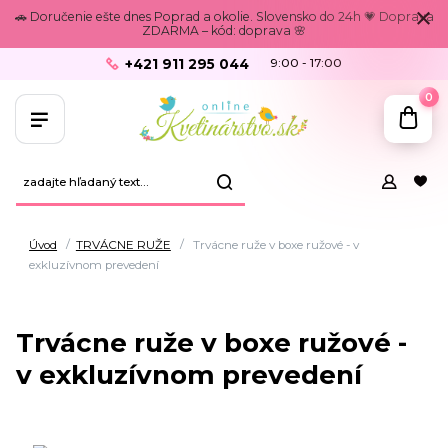
🚗 Doručenie ešte dnes Poprad a okolie. Slovensko do 24h 💗 Doprava
ZDARMA – kód: doprava 🌸
+421 911 295 044
9:00 - 17:00
0
Úvod
TRVÁCNE RUŽE
Trvácne ruže v boxe ružové - v
exkluzívnom prevedení
Trvácne ruže v boxe ružové -
v exkluzívnom prevedení