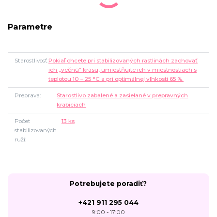
Parametre
Starostlivosť
Pokiaľ chcete pri stabilizovaných rastlinách zachovať
ich „večnú“ krásu, umiestňujte ich v miestnostiach s
teplotou 10 – 25 °C a pri optimálnej vlhkosti 65 %.
Preprava
Starostlivo zabalené a zasielané v prepravných
krabiciach
Počet
13 ks
stabilizovaných
ruží
Potrebujete poradiť?
+421 911 295 044
9:00 - 17:00