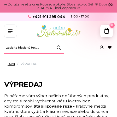
🚗 Doručenie ešte dnes Poprad a okolie. Slovensko do 24h 💗 Doprava
ZDARMA – kód: doprava 🌸
+421 911 295 044
9:00 - 17:00
0
Úvod
VÝPREDAJ
VÝPREDAJ
Prinášame vám výber našich obľúbených produktov,
aby ste si mohli vychutnať krásu kvetov bez
kompromisov.
Stabilizované ruže -
kráľovné medzi
kvetmi, ktoré vydržia krásne mesiace alebo dokonca
roky! Stabilizované ruže sú ideálne na darčeky alebo