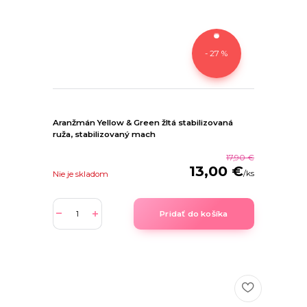
- 27 %
Aranžmán Yellow & Green žltá stabilizovaná
ruža, stabilizovaný mach
17,90 €
13,00 €
/
ks
Nie je skladom
Pridať do košíka