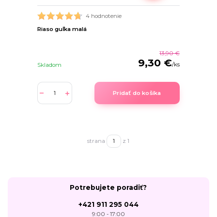
4 hodnotenie
Riaso guľka malá
13,90 €
9,30 €
/
ks
Skladom
Pridať do košíka
strana
z 1
Potrebujete poradiť?
+421 911 295 044
9:00 - 17:00