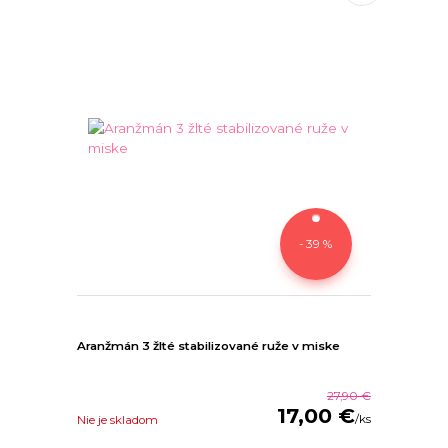
- 39 %
Aranžmán 3 žlté stabilizované ruže v miske
27,90 €
17,00 €
/
ks
Nie je skladom