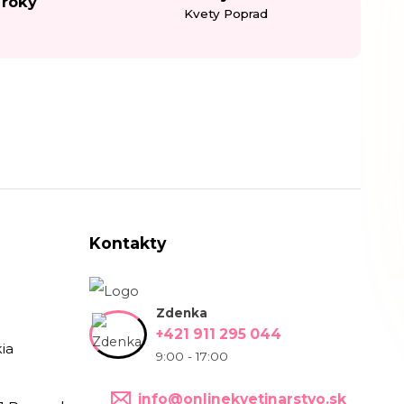
 roky
Kvety Poprad
Kontakty
Zdenka
+421 911 295 044
ia
9:00 - 17:00
info@onlinekvetinarstvo.sk