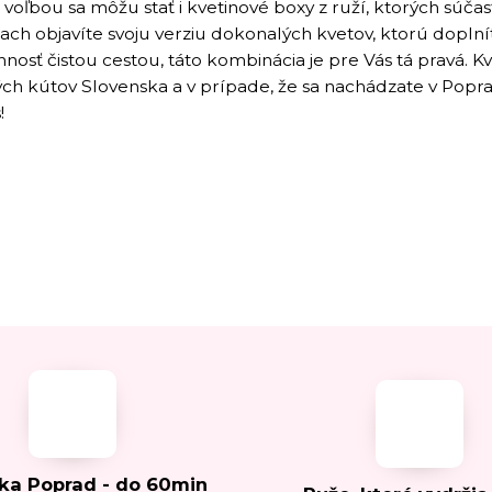
voľbou sa môžu stať i kvetinové boxy z ruží, ktorých súča
ach objavíte svoju verziu dokonalých kvetov, ktorú doplníte
nosť čistou cestou, táto kombinácia je pre Vás tá pravá. 
ých kútov Slovenska a v prípade, že sa nachádzate v Popr
!
ka Poprad - do 60min