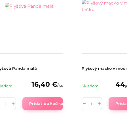
lyšová Panda malá
Plyšový macko v modr
16,40 €
44
/
ks
kladom
Skladom
Pridať do košíka
Prida