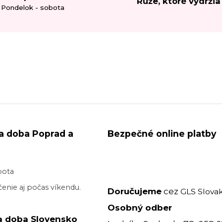
Ruže, ktoré vydržia
Pondelok - sobota
a doba Poprad a
Bezpečné online platby
bota
enie aj počas víkendu.
Doručujeme
cez
GLS Slovak
Osobný odber
a doba Slovensko