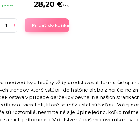
28,20 €
/
ks
kladom
Pridať do košíka
é medvedíky a hračky vždy predstavovali formu čistej a n
h trendov, ktoré vstúpili do histórie alebo z nej úplne z
atiek ostáva v prípade darčekov pevné. Na našich stránka
díkov a zvieratiek, ktoré sa môžu stať súčasťou i Vašej 
e sú roztomilé, nesmrteľné a je úplne jedno, koľko máme 
 sa z ich prítomnosti. V detstve sú našimi dôverníkmi, v