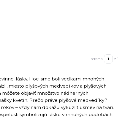
strana
z 1
evinnej lásky. Hoci sme boli vedkami mnohých
mizli, miesto plyšových medvedíkov a plyšových
ch môžete objaviť množstvo nádherných
donášky kvetín. Prečo práve plyšové medvedíky?
rokov – vždy nám dokážu vykúzliť úsmev na tvári.
 dospelosti symbolizujú lásku v mnohých podobách.