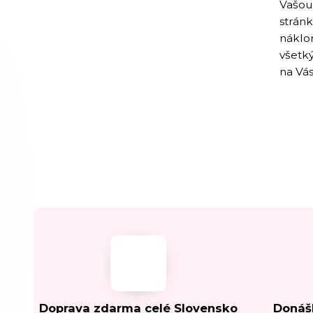
Vašou 
stránk
náklon
všetk
na Vás
Doprava zdarma celé Slovensko
Donáš