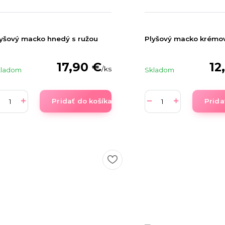
yšový macko hnedý s ružou
Plyšový macko krémo
17,90 €
12
/
ks
kladom
Skladom
Pridať do košíka
Prida