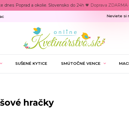
te dnes Poprad a okolie. Slovensko do 24h 💗 Doprava ZDARMA –
Neviete si 
ac
SUŠENÉ KYTICE
SMÚTOČNÉ VENCE
MAC
yšové hračky