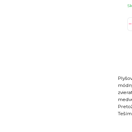
S
Plyšov
módnyc
zvier
medve
Pretož
Tešíme