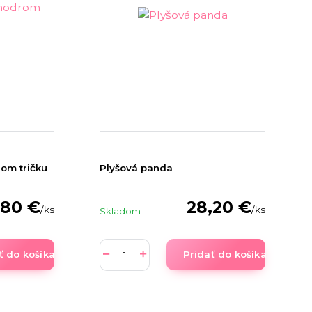
om tričku
Plyšová panda
,80 €
28,20 €
/
ks
/
ks
Skladom
ť do košíka
Pridať do košíka