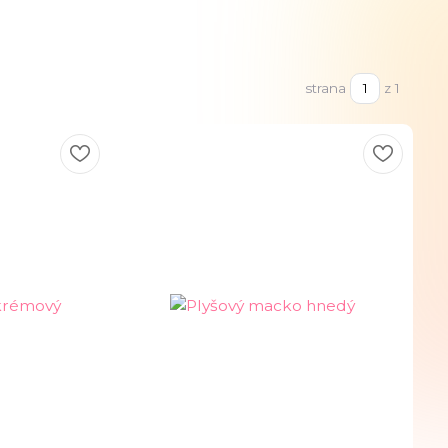
strana
z 1