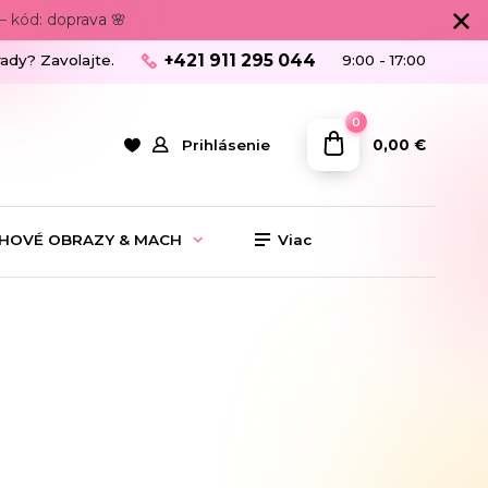
 kód: doprava 🌸
+421 911 295 044
rady? Zavolajte.
9:00 - 17:00
0
0,00 €
Prihlásenie
HOVÉ OBRAZY & MACH
Viac