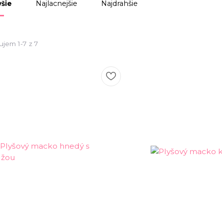
Najlacnejšie
Najdrahšie
šie
ujem 1-7 z 7