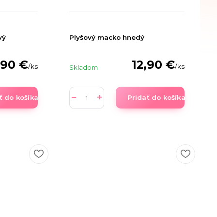
vý
Plyšový macko hnedý
,90 €
12,90 €
/
ks
/
ks
Skladom
ť do košíka
Pridať do košíka