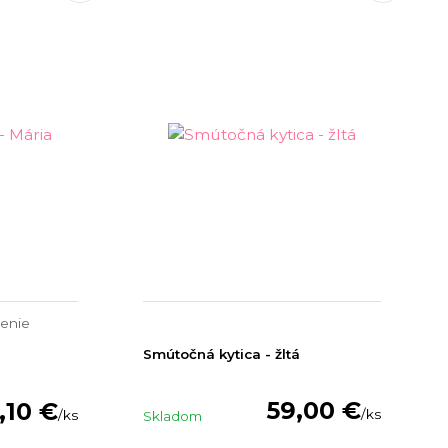
enie
Smútočná kytica - žltá
a
59,00 €
,10 €
/
ks
/
ks
Skladom