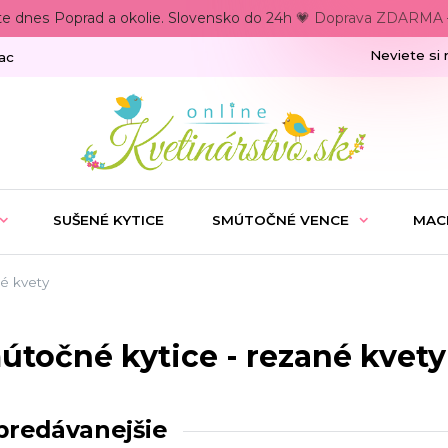
te dnes Poprad a okolie. Slovensko do 24h 💗 Doprava ZDARMA –
Neviete si 
ac
SUŠENÉ KYTICE
SMÚTOČNÉ VENCE
MAC
é kvety
útočné kytice - rezané kvety
predávanejšie