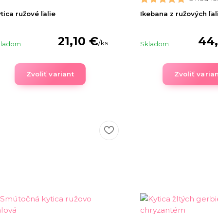
tica ružové ľalie
Ikebana z ružových ľali
21,10 €
44
/
ks
kladom
Skladom
Zvoliť variant
Zvoliť varia