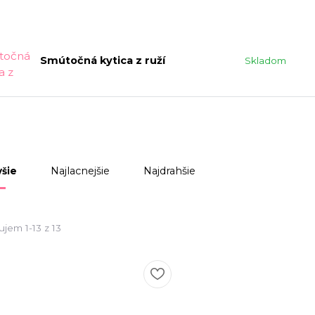
Smútočná kytica z ruží
Skladom
Najlacnejšie
Najdrahšie
šie
jem 1-13 z 13