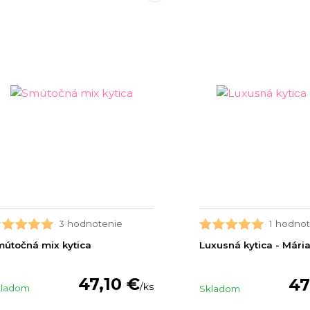
3 hodnotenie
1 hodnot
útočná mix kytica
Luxusná kytica - Mári
47,10 €
47
/
ks
kladom
Skladom