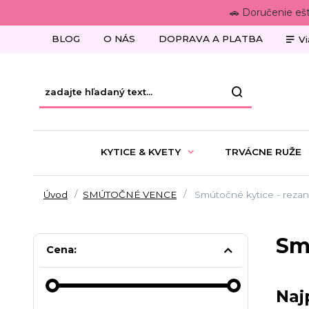
🚗 Doručenie eš
BLOG
O NÁS
DOPRAVA A PLATBA
Vi
KYTICE & KVETY
TRVÁCNE RUŽE
Úvod
SMÚTOČNÉ VENCE
Smútočné kytice - rezan
Sm
Cena:
Naj