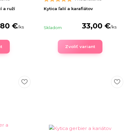
í a ruží
Kytica ľalií a karafiátov
,80 €
33,00 €
/
ks
/
ks
Skladom
nt
Zvoliť variant