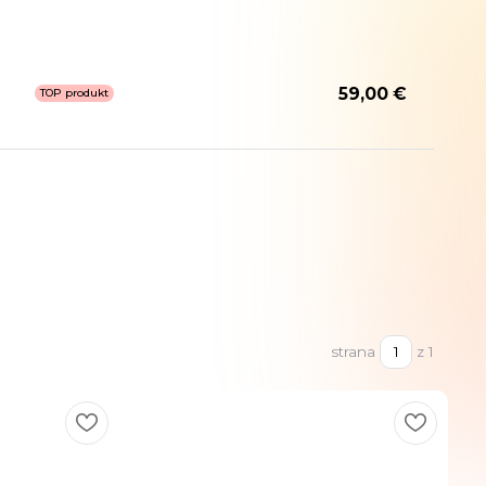
59,00 €
TOP produkt
strana
z 1