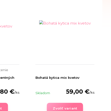
tenie
centných
Bohatá kytica mix kvetov
,80 €
59,00 €
/
ks
/
ks
Skladom
nt
Zvoliť variant