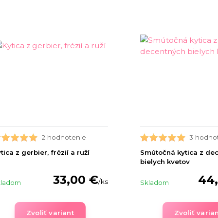
2 hodnotenie
3 hodno
tica z gerbier, frézií a ruží
Smútočná kytica z de
bielych kvetov
33,00 €
44
/
ks
kladom
Skladom
Zvoliť variant
Zvoliť varia