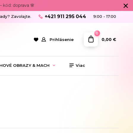
 kód: doprava 🌸
+421 911 295 044
rady? Zavolajte.
9:00 - 17:00
0
0,00 €
Prihlásenie
HOVÉ OBRAZY & MACH
Viac