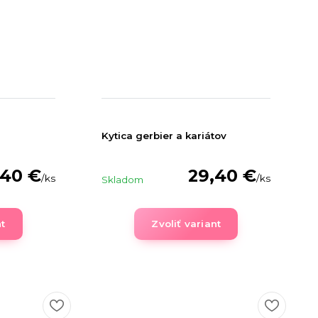
Kytica gerbier a kariátov
,40 €
29,40 €
/
ks
/
ks
Skladom
nt
Zvoliť variant