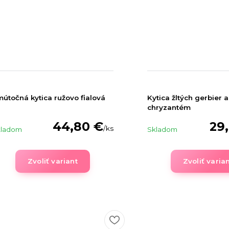
útočná kytica ružovo fialová
Kytica žltých gerbier a
chryzantém
44,80 €
29
/
ks
kladom
Skladom
Zvoliť variant
Zvoliť varia