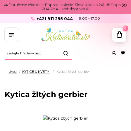
🚗 Doručenie ešte dnes Poprad a okolie. Slovensko do 24h 💗 Doprava
ZDARMA – kód: doprava 🌸
+421 911 295 044
9:00 - 17:00
0
Úvod
KYTICE & KVETY
Kytica žltých gerbier
Kytica žltých gerbier