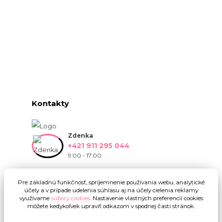
Kontakty
Zdenka
+421 911 295 044
9:00 - 17:00
info@onlinekvetinarstvo.sk
Pre základnú funkčnosť, spríjemnenie používania webu, analytické
účely a v prípade udelenia súhlasu aj na účely cielenia reklamy
využívame
súbory cookies
. Nastavenie vlastných preferencií cookies
môžete kedykoľvek upraviť odkazom v spodnej časti stránok.