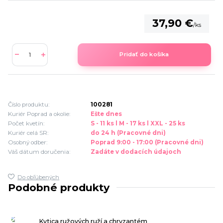
37,90 €
/
ks
Pridať do košíka
Číslo produktu:
100281
Kuriér Poprad a okolie:
Ešte dnes
Počet kvetín:
S - 11 ks l M - 17 ks l XXL - 25 ks
Kuriér celá SR:
do 24 h (Pracovné dni)
Osobný odber:
Poprad 9:00 - 17:00 (Pracovné dni)
Váš dátum doručenia:
Zadáte v dodacích údajoch
Do obľúbených
Podobné produkty
Kytica ružových ruží a chryzantém