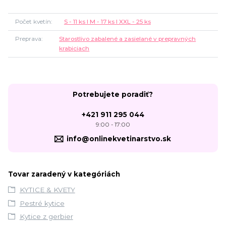
Počet kvetín
S - 11 ks l M - 17 ks l XXL - 25 ks
Preprava
Starostlivo zabalené a zasielané v prepravných
krabiciach
Potrebujete poradiť?
+421 911 295 044
9:00 - 17:00
info@onlinekvetinarstvo.sk
Tovar zaradený v kategóriách
KYTICE & KVETY
Pestré kytice
Kytice z gerbier