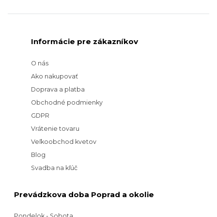
Informácie pre zákazníkov
O nás
Ako nakupovať
Doprava a platba
Obchodné podmienky
GDPR
Vrátenie tovaru
Veľkoobchod kvetov
Blog
Svadba na kľúč
Prevádzkova doba Poprad a okolie
Pondelok - Sobota