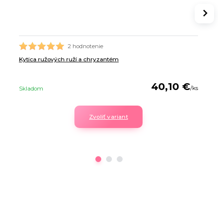
2 hodnotenie
Kytica ružových ruží a chryzantém
40,10 €
/
ks
Skladom
Zvoliť variant