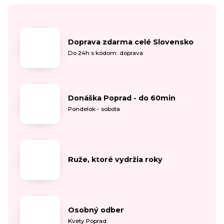
Doprava zdarma celé Slovensko
Do 24h s kódom: doprava
Donáška Poprad - do 60min
Pondelok - sobota
Ruže, ktoré vydržia roky
Osobný odber
Kvety Poprad