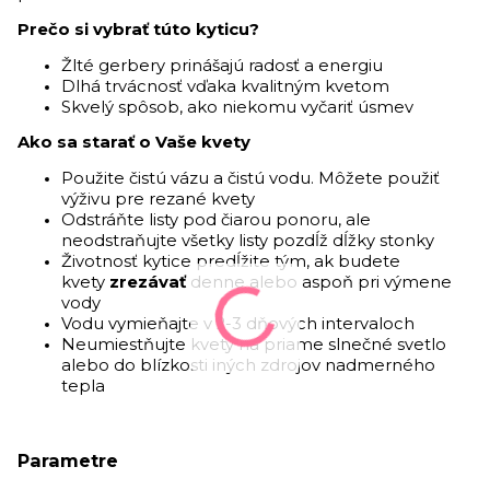
Prečo si vybrať túto kyticu?
Žlté gerbery prinášajú radosť a energiu
Dlhá trvácnosť vďaka kvalitným kvetom
Skvelý spôsob, ako niekomu vyčariť úsmev
Ako sa starať o Vaše kvety
Použite čistú vázu a čistú vodu. Môžete použiť
výživu pre rezané kvety
Odstráňte listy pod čiarou ponoru, ale
neodstraňujte všetky listy pozdĺž dĺžky stonky
Životnosť kytice predĺžite tým, ak budete
kvety
zrezávať
denne alebo aspoň pri výmene
vody
Vodu vymieňajte v 2-3 dňových intervaloch
Neumiestňujte kvety na priame slnečné svetlo
alebo do blízkosti iných zdrojov nadmerného
tepla
Parametre