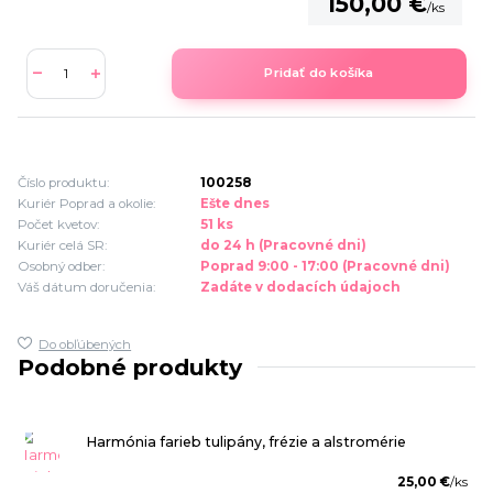
150,00 €
/
ks
Pridať do košíka
Číslo produktu:
100258
Kuriér Poprad a okolie:
Ešte dnes
Počet kvetov:
51 ks
Kuriér celá SR:
do 24 h (Pracovné dni)
Osobný odber:
Poprad 9:00 - 17:00 (Pracovné dni)
Váš dátum doručenia:
Zadáte v dodacích údajoch
Do obľúbených
Podobné produkty
Harmónia farieb tulipány, frézie a alstromérie
25,00 €
/
ks