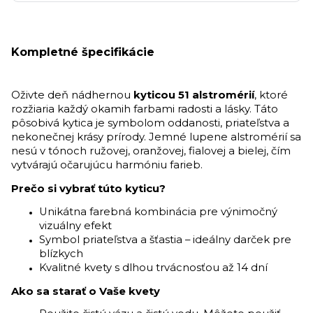
Kompletné špecifikácie
Oživte deň nádhernou
kyticou 51 alstromérií
, ktoré
rozžiaria každý okamih farbami radosti a lásky. Táto
pôsobivá kytica je symbolom oddanosti, priateľstva a
nekonečnej krásy prírody. Jemné lupene alstromérií sa
nesú v tónoch ružovej, oranžovej, fialovej a bielej, čím
vytvárajú očarujúcu harmóniu farieb.
Prečo si vybrať túto kyticu?
Unikátna farebná kombinácia pre výnimočný
vizuálny efekt
Symbol priateľstva a šťastia – ideálny darček pre
blízkych
Kvalitné kvety s dlhou trvácnosťou až 14 dní
Ako sa starať o Vaše kvety