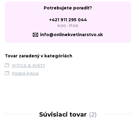
Potrebujete poradiť?
+421 911 295 044
9:00 - 17:00
info@onlinekvetinarstvo.sk
Tovar zaradený v kategóriách
KYTICE & KVETY
Pestré kytice
Súvisiaci tovar
2