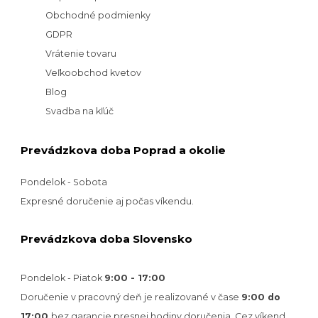
Obchodné podmienky
GDPR
Vrátenie tovaru
Veľkoobchod kvetov
Blog
Svadba na kľúč
Prevádzkova doba Poprad a okolie
Pondelok - Sobota
Expresné doručenie aj počas víkendu.
Prevádzkova doba Slovensko
Pondelok - Piatok
9:00 - 17:00
Doručenie v pracovný deň je realizované v
čase
9:00 do
17:00
bez garancie presnej hodiny doručenia. Cez víkend