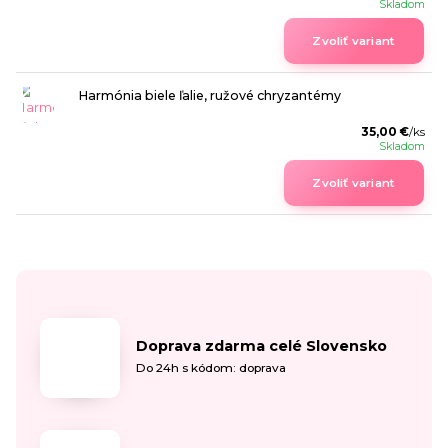
Skladom
Zvoliť variant
Harmónia biele ľalie, ružové chryzantémy
35,00 €
/
ks
Skladom
Zvoliť variant
Doprava zdarma celé Slovensko
Do 24h s kódom: doprava