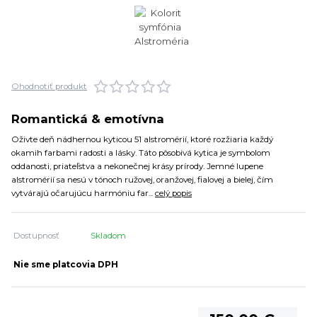
Ohodnotiť produkt
Romantická & emotívna
Oživte deň nádhernou kyticou 51 alstromérií, ktoré rozžiaria každý
okamih farbami radosti a lásky. Táto pôsobivá kytica je symbolom
oddanosti, priateľstva a nekonečnej krásy prírody. Jemné lupene
alstromérií sa nesú v tónoch ružovej, oranžovej, fialovej a bielej, čím
vytvárajú očarujúcu harmóniu far...
celý popis
Dostupnosť
Skladom
Nie sme platcovia DPH