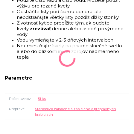
Použite čistú vázu a čistú vodu. Môžete použiť
výživu pre rezané kvety
Odstráňte listy pod čiarou ponoru, ale
neodstraňujte všetky listy pozdĺž dĺžky stonky
Životnosť kytice predĺžite tým, ak budete
kvety
zrezávať
denne alebo aspoň pri výmene
vody
Vodu vymieňajte v 2-3 dňových intervaloch
Neumiestňujte kvety na priame slnečné svetlo
alebo do blízkosti iných zdrojov nadmerného
tepla
Parametre
Počet kvetov
51 ks
Preprava
Starostlivo zabalené a zasielané v prepravných
krabiciach