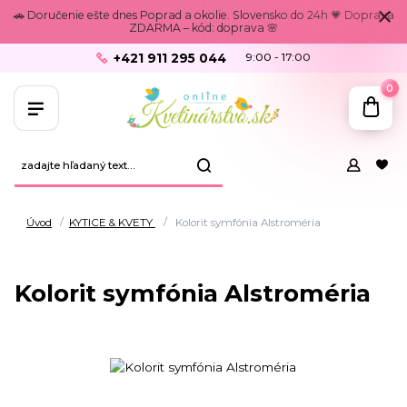
🚗 Doručenie ešte dnes Poprad a okolie. Slovensko do 24h 💗 Doprava
ZDARMA – kód: doprava 🌸
+421 911 295 044
9:00 - 17:00
0
Úvod
KYTICE & KVETY
Kolorit symfónia Alstroméria
Kolorit symfónia Alstroméria