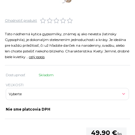
Ohodnotiť produkt
Táto nádherná kytica gypsomilky, známej aj ako nevesta (latinsky
Gypsophila), je dokonalým stelesnením jednoduchosti a krásy. Je ideálna
pre každú príležitosť, či už hľadáte darček na narodeniny, svadbu, alebo
len chcete potešiť niekoho blízkeho. Charakteristika: Kvety: Jemné, drobné
biele kvietky ...
celý popis
Dostupnosť
Skladom
VEĽKOSTI
Nie sme platcovia DPH
49,90 €
/
ks