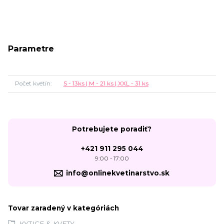
Parametre
Počet kvetín
S - 13ks | M - 21 ks | XXL - 31 ks
Potrebujete poradiť?
+421 911 295 044
9:00 - 17:00
info@onlinekvetinarstvo.sk
Tovar zaradený v kategóriách
KYTICE & KVETY