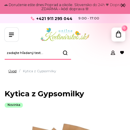
🚗 Doručenie ešte dnes Poprad a okolie. Slovensko do 24h 💗 Doprava
ZDARMA – kód: doprava 🌸
+421 911 295 044
9:00 - 17:00
0
Úvod
Kytica z Gypsomilky
Kytica z Gypsomilky
Novinka