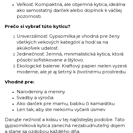
Veľkosť: Kompaktná, ale objemná kytica, ideálna
ako samostatný darček alebo doplnok k väčšej
pozornosti.
Prečo si vybrať túto kyticu?
Univerzálnosť: Gypsomilka je vhodná pre ženy
všetkých vekových kategórií a hodí sa na
akúkoľvek udalosť.
Jedinečnosť: Jemná, minimalistická kytica, ktorá
pôsobí sofistikovane a štýlovo.
Ekologické balenie: Kraftový papier nielen vyzerá
moderne, ale je aj šetrný k životnému prostrediu.
Vhodné pre:
Narodeniny a meniny
Svadby a výročia
Ako darček pre mamu, babku či kamarátku
Len tak, aby ste niekomu vyčarili úsmev
Darujte nežnosť a krásu v tej najčistejšej podobe. Táto
gypsomilková kytica zanechá nezabudnuteľný dojem
a stane sa ozdobou každého dňa.