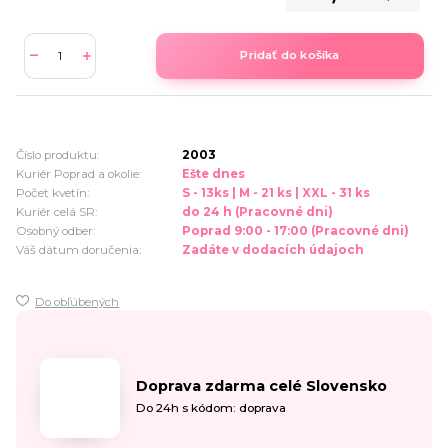
Pridať do košíka
Číslo produktu:
2003
Kuriér Poprad a okolie:
Ešte dnes
Počet kvetín:
S - 13ks | M - 21 ks | XXL - 31 ks
Kuriér celá SR:
do 24 h (Pracovné dni)
Osobný odber:
Poprad 9:00 - 17:00 (Pracovné dni)
Váš dátum doručenia:
Zadáte v dodacích údajoch
Do obľúbených
Doprava zdarma celé Slovensko
Do 24h s kódom: doprava