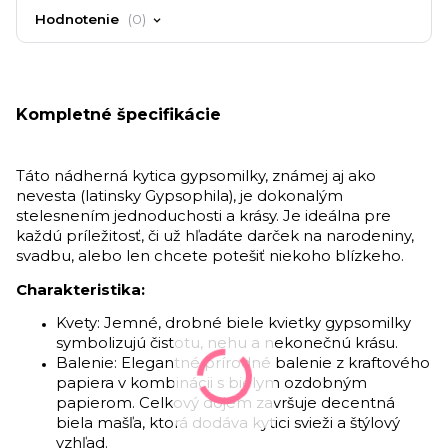
Hodnotenie
0
Kompletné špecifikácie
Táto nádherná kytica gypsomilky, známej aj ako
nevesta (latinsky Gypsophila), je dokonalým
stelesnením jednoduchosti a krásy. Je ideálna pre
každú príležitosť, či už hľadáte darček na narodeniny,
svadbu, alebo len chcete potešiť niekoho blízkeho.
Charakteristika:
Kvety: Jemné, drobné biele kvietky gypsomilky
symbolizujú čistotu, nehu a nekonečnú krásu.
Balenie: Elegantné prírodné balenie z kraftového
papiera v kombinácii s bielym ozdobným
papierom. Celkový dojem završuje decentná
biela mašľa, ktorá dodáva kytici svieži a štýlový
vzhľad.