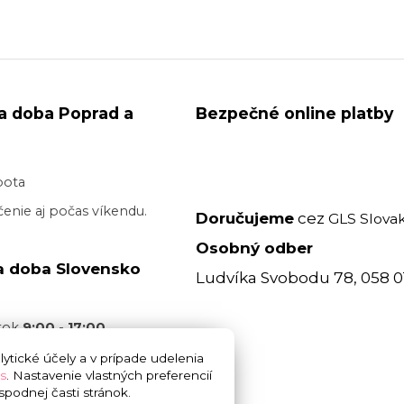
a doba Poprad a
Bezpečné online platby
bota
enie aj počas víkendu.
Doručujeme
cez
GLS Slovak
Osobný odber
a doba Slovensko
Ludvíka Svobodu 78, 058 0
atok
9:00 - 17:00
acovný deň je realizované
ytické účely a v prípade udelenia
s
. Nastavenie vlastných preferencií
 17:00
bez garancie
podnej časti stránok.