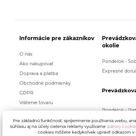
Informácie pre zákazníkov
Prevádzkov
okolie
O nás
Pondelok - So
Ako nakupovať
Expresné doruč
Doprava a platba
Obchodné podmienky
Prevádzkov
GDPR
Vrátenie tovaru
Pondelok - Pi
Veľkoobchod kvetov
Doručenie v pr
Pre základnú funkčnosť, spríjemnenie používania webu, anal
Blog
súhlasu aj na účely cielenia reklamy využívame
súbory cookie
v
čase
9:00 do
Svadba na kľúč
cookies môžete kedykoľvek upraviť odkazom v s