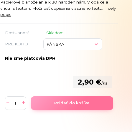
Papierové blahoželanie k 30 narodeninám. V obálke a
vnútri s textom. Možnosť dopísania vlastného textu.
celý
popis
Dostupnosť
Skladom
PRE KOHO
Nie sme platcovia DPH
2,90 €
/
ks
Pridať do košíka