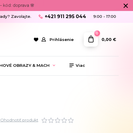
 kód: doprava 🌸
+421 911 295 044
rady? Zavolajte.
9:00 - 17:00
0
0,00 €
Prihlásenie
HOVÉ OBRAZY & MACH
Viac
Ohodnotiť produkt