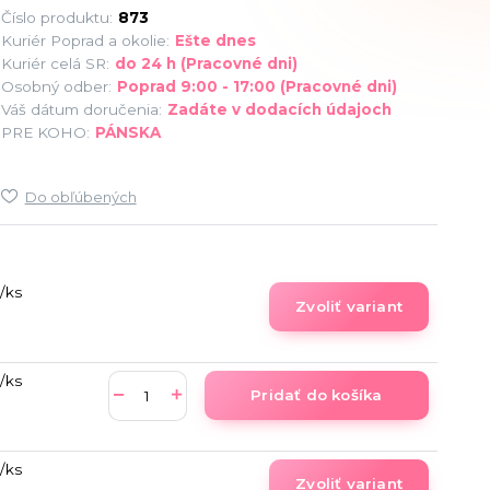
Číslo produktu:
873
Kuriér Poprad a okolie:
Ešte dnes
Kuriér celá SR:
do 24 h (Pracovné dni)
Osobný odber:
Poprad 9:00 - 17:00 (Pracovné dni)
Váš dátum doručenia:
Zadáte v dodacích údajoch
PRE KOHO:
PÁNSKA
Do obľúbených
/
ks
Zvoliť variant
/
ks
Pridať do košíka
/
ks
Zvoliť variant