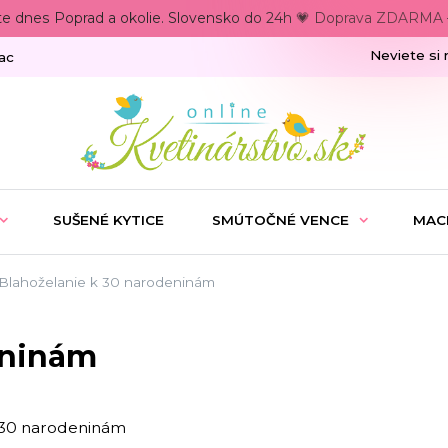
te dnes Poprad a okolie. Slovensko do 24h 💗 Doprava ZDARMA –
Neviete si 
ac
SUŠENÉ KYTICE
SMÚTOČNÉ VENCE
MAC
Blahoželanie k 30 narodeninám
eninám