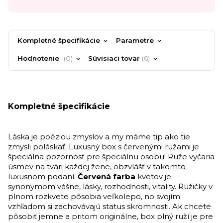
Kompletné špecifikácie
Parametre
Hodnotenie
0
Súvisiaci tovar
6
Kompletné špecifikácie
Láska je poéziou zmyslov a my máme tip ako tie
zmysli poláskať. Luxusný box s červenými ružami je
špeciálna pozornosť pre špeciálnu osobu! Ruže vyčaria
úsmev na tvári každej žene, obzvlášť v takomto
luxusnom podaní.
Červená farba
kvetov je
synonymom vášne, lásky, rozhodnosti, vitality. Ružičky v
plnom rozkvete pôsobia veľkolepo, no svojím
vzhľadom si zachovávajú status skromnosti.
Ak chcete
pôsobiť jemne a pritom originálne, box plný ruží je pre