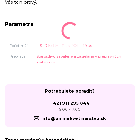
Vás ten pravý.
Parametre
Počet ruží
S - 7 ks | M - 11 ks | XXL - 19 ks
Preprava
Starostlivo zabalené a zasielané v prepravných
krabiciach
Potrebujete poradiť?
+421 911 295 044
9:00 - 17:00
info@onlinekvetinarstvo.sk