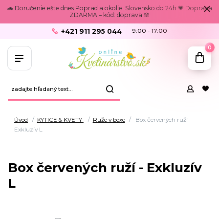
🚗 Doručenie ešte dnes Poprad a okolie. Slovensko do 24h 💗 Doprava
ZDARMA – kód: doprava 🌸
+421 911 295 044
9:00 - 17:00
0
Úvod
KYTICE & KVETY
Ruže v boxe
Box červených ruží -
Exkluzív L
Box červených ruží - Exkluzív
L