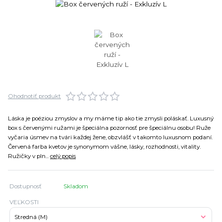
Ohodnotiť produkt
Láska je poéziou zmyslov a my máme tip ako tie zmysli poláskať. Luxusný
box s červenými ružami je špeciálna pozornosť pre špeciálnu osobu! Ruže
vyčaria úsmev na tvári každej žene, obzvlášť v takomto luxusnom podaní.
Červená farba kvetov je synonymom vášne, lásky, rozhodnosti, vitality.
Ružičky v pln...
celý popis
Dostupnosť
Skladom
VEĽKOSTI