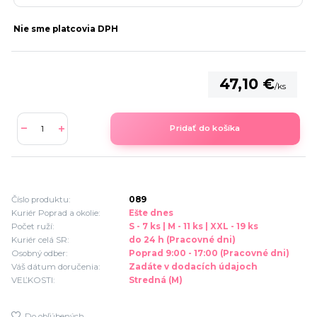
Nie sme platcovia DPH
47,10 €
/
ks
Pridať do košíka
Číslo produktu:
089
Kuriér Poprad a okolie:
Ešte dnes
Počet ruží:
S - 7 ks | M - 11 ks | XXL - 19 ks
Kuriér celá SR:
do 24 h (Pracovné dni)
Osobný odber:
Poprad 9:00 - 17:00 (Pracovné dni)
Váš dátum doručenia:
Zadáte v dodacích údajoch
VEĽKOSTI:
Stredná (M)
Do obľúbených