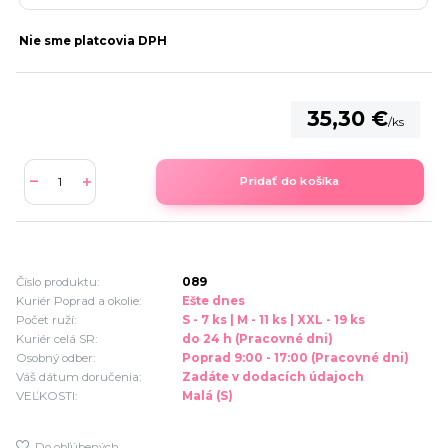
Nie sme platcovia DPH
35,30 €
/
ks
Pridať do košíka
Číslo produktu:
089
Kuriér Poprad a okolie:
Ešte dnes
Počet ruží:
S - 7 ks | M - 11 ks | XXL - 19 ks
Kuriér celá SR:
do 24 h (Pracovné dni)
Osobný odber:
Poprad 9:00 - 17:00 (Pracovné dni)
Váš dátum doručenia:
Zadáte v dodacích údajoch
VEĽKOSTI:
Malá (S)
Do obľúbených