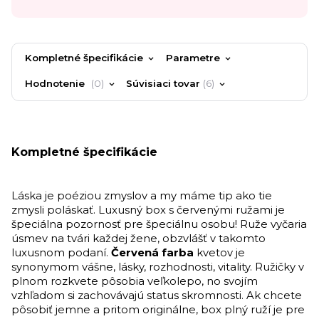
Kompletné špecifikácie
Parametre
Hodnotenie
0
Súvisiaci tovar
6
Kompletné špecifikácie
Láska je poéziou zmyslov a my máme tip ako tie
zmysli poláskať. Luxusný box s červenými ružami je
špeciálna pozornosť pre špeciálnu osobu! Ruže vyčaria
úsmev na tvári každej žene, obzvlášť v takomto
luxusnom podaní.
Červená farba
kvetov je
synonymom vášne, lásky, rozhodnosti, vitality. Ružičky v
plnom rozkvete pôsobia veľkolepo, no svojím
vzhľadom si zachovávajú status skromnosti.
Ak chcete
pôsobiť jemne a pritom originálne, box plný ruží je pre