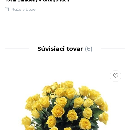
Tovar zaradený v kategóriách
Ruže v boxe
Súvisiaci tovar
6