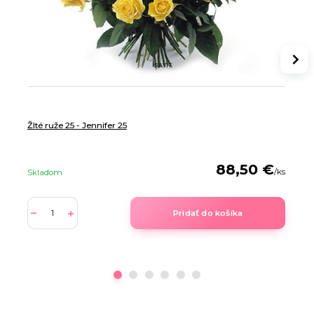
Žlté ruže 25 - Jennifer 25
88,50 €
/
ks
Skladom
Pridať do košíka