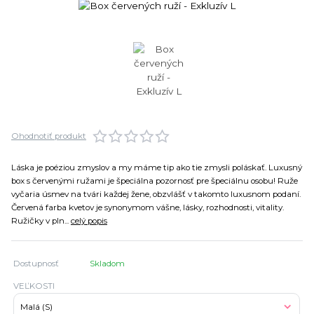
Ohodnotiť produkt
Láska je poéziou zmyslov a my máme tip ako tie zmysli poláskať. Luxusný
box s červenými ružami je špeciálna pozornosť pre špeciálnu osobu! Ruže
vyčaria úsmev na tvári každej žene, obzvlášť v takomto luxusnom podaní.
Červená farba kvetov je synonymom vášne, lásky, rozhodnosti, vitality.
Ružičky v pln...
celý popis
Dostupnosť
Skladom
VEĽKOSTI