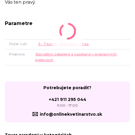
Vás ten pravý.
Parametre
Počet ruží
S - 7 ks | M - 11 ks | XXL - 19 ks
Preprava
Starostlivo zabalené a zasielané v prepravných
krabiciach
Potrebujete poradiť?
+421 911 295 044
9:00 - 17:00
info@onlinekvetinarstvo.sk