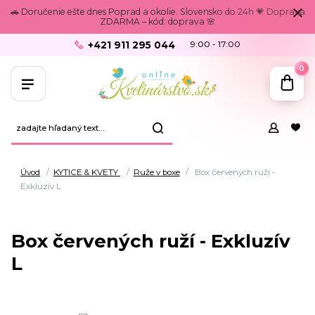
🚗 Doručenie ešte dnes Poprad a okolie. Slovensko do 24h 💗 Doprava
ZDARMA – kód: doprava 🌸
+421 911 295 044
9:00 - 17:00
0
Úvod
KYTICE & KVETY
Ruže v boxe
Box červených ruží -
Exkluzív L
Box červených ruží - Exkluzív
L