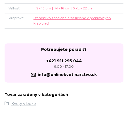
Veľkosť
S - 13 cm | M - 16 cm | XXL - 22 cm
Preprava
Starostlivo zabalené a zasielané v prepravných
krabiciach
Potrebujete poradiť?
+421 911 295 044
9:00 - 17:00
info@onlinekvetinarstvo.sk
Tovar zaradený v kategóriách
Kvety v boxe