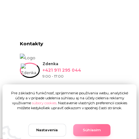
Kontakty
Zdenka
+421 911 295 044
9:00 - 17:00
info@onlinekvetinarstvo.sk
Pre základnú funkčnosť, spríjemnenie používania webu, analytické
účely a v prípade udelenia súhlasu aj na účely cielenia reklamy
využívame
súbory cookies
. Nastavenie vlastných preferencií cookies
môžete kedykoľvek upraviť odkazom v spodnej časti stránok.
Nastavenia
Súhlasím
Upravit sběr cookies.