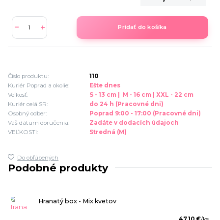
Pridať do košíka
Číslo produktu:
110
Kuriér Poprad a okolie:
Ešte dnes
Veľkosť:
S - 13 cm | M - 16 cm | XXL - 22 cm
Kuriér celá SR:
do 24 h (Pracovné dni)
Osobný odber:
Poprad 9:00 - 17:00 (Pracovné dni)
Váš dátum doručenia:
Zadáte v dodacích údajoch
VEĽKOSTI:
Stredná (M)
Do obľúbených
Podobné produkty
Hranatý box - Mix kvetov
47,10 €
/
ks