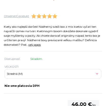
Ohodnotiť produkt
Kvety ako najlepší darček! Nádherný svieži box z mix kvetov vyčarí ten
najväčší úsmev na tvári. Kvetinovým boxom dokážete dokonale vyjadriť
svoje myšlienky a pocity. Ak chcete darovať originálny nápad, tento box je
určite ten pravý! Nádherné boxy previazané veľkou mašľou? Definícia
dokonalosti? Pod...
celý popis
Dostupnosť
Skladom
VEĽKOSTI
Nie sme platcovia DPH
46,00 €
/
ks