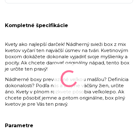
Kompletné špecifikácie
Kvety ako najlepší darček! Nádherný svieži box z mix
kvetov vyčarí ten najväčší úsmev na tvári. Kvetinovým
boxom dokážete dokonale vyjadriť svoje myšlienky a
pocity. Ak chcete darovať originálny nápad, tento box
je určite ten pravý!
Nádherné boxy previazané veľkou mašľou?
Definícia
dokonalosti? Podľa nás a zrejme väčšiny žien, určite
áno. Kvety v plnom rozkvete pôsobia veľkolepo.
Ak
chcete pôsobiť jemne a pritom originálne, box plný
kvetov je pre Vás ten pravý.
Parametre