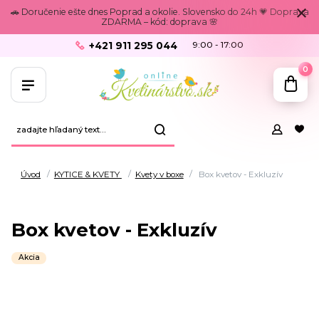
🚗 Doručenie ešte dnes Poprad a okolie. Slovensko do 24h 💗 Doprava
ZDARMA – kód: doprava 🌸
+421 911 295 044
9:00 - 17:00
0
Úvod
KYTICE & KVETY
Kvety v boxe
Box kvetov - Exkluzív
Box kvetov - Exkluzív
Akcia