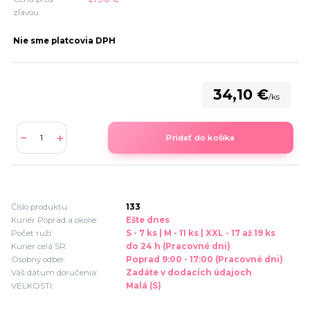
zľavou
Nie sme platcovia DPH
34,10 €
/
ks
Pridať do košíka
Číslo produktu:
133
Kuriér Poprad a okolie:
Ešte dnes
Počet ruží:
S - 7 ks | M - 11 ks | XXL - 17 až 19 ks
Kuriér celá SR:
do 24 h (Pracovné dni)
Osobný odber:
Poprad 9:00 - 17:00 (Pracovné dni)
Váš dátum doručenia:
Zadáte v dodacích údajoch
VEĽKOSTI:
Malá (S)