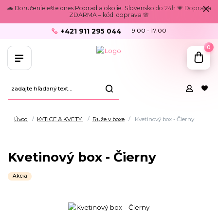
🚗 Doručenie ešte dnes Poprad a okolie. Slovensko do 24h 💗 Doprava
ZDARMA – kód: doprava 🌸
+421 911 295 044
9:00 - 17:00
0
Úvod
KYTICE & KVETY
Ruže v boxe
Kvetinový box - Čierny
Kvetinový box - Čierny
Akcia