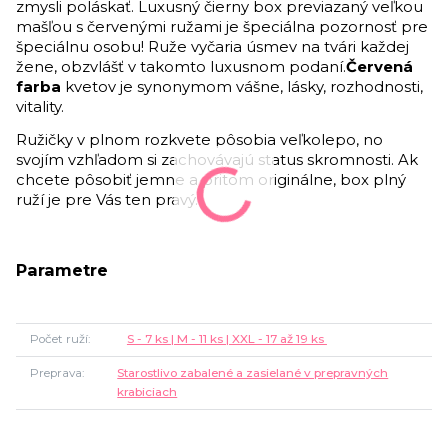
zmysli poláskať. Luxusný čierny box previazaný veľkou
mašľou s červenými ružami je špeciálna pozornosť pre
špeciálnu osobu! Ruže vyčaria úsmev na tvári každej
žene, obzvlášť v takomto luxusnom podaní.
Červená
farba
kvetov je synonymom vášne, lásky, rozhodnosti,
vitality.
Ružičky v plnom rozkvete pôsobia veľkolepo, no
svojím vzhľadom si zachovávajú status skromnosti.
Ak
chcete pôsobiť jemne a pritom originálne, box plný
ruží je pre Vás ten pravý.
Parametre
Počet ruží
S - 7 ks | M - 11 ks | XXL - 17 až 19 ks
Preprava
Starostlivo zabalené a zasielané v prepravných
krabiciach