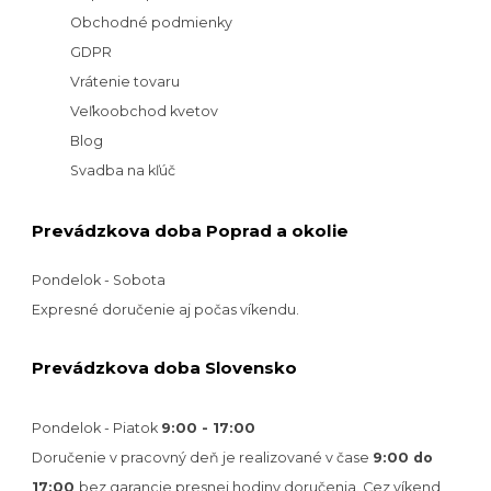
Obchodné podmienky
GDPR
Vrátenie tovaru
Veľkoobchod kvetov
Blog
Svadba na kľúč
Prevádzkova doba Poprad a okolie
Pondelok - Sobota
Expresné doručenie aj počas víkendu.
Prevádzkova doba Slovensko
Pondelok - Piatok
9:00 - 17:00
Doručenie v pracovný deň je realizované v
čase
9:00 do
17:00
bez garancie presnej hodiny doručenia. Cez víkend