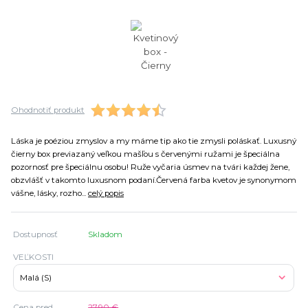
Ohodnotiť produkt
Láska je poéziou zmyslov a my máme tip ako tie zmysli poláskať. Luxusný
čierny box previazaný veľkou mašľou s červenými ružami je špeciálna
pozornosť pre špeciálnu osobu! Ruže vyčaria úsmev na tvári každej žene,
obzvlášť v takomto luxusnom podaní.Červená farba kvetov je synonymom
vášne, lásky, rozho...
celý popis
Dostupnosť
Skladom
VEĽKOSTI
Cena pred
27,90 €