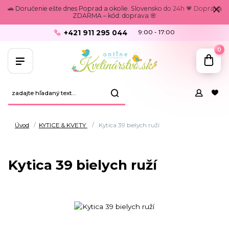
🚗 Doručenie ešte dnes Poprad a okolie. Slovensko do 24h 💗 Doprava
ZDARMA – kód: doprava 🌸
+421 911 295 044
9:00 - 17:00
0
Úvod
KYTICE & KVETY
Kytica 39 bielych ruží
Kytica 39 bielych ruží