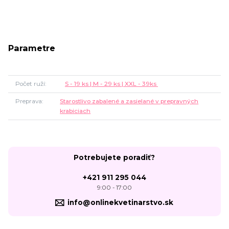
Parametre
Počet ruží
S - 19 ks | M - 29 ks | XXL - 39ks
Preprava
Starostlivo zabalené a zasielané v prepravných
krabiciach
Potrebujete poradiť?
+421 911 295 044
9:00 - 17:00
info@onlinekvetinarstvo.sk