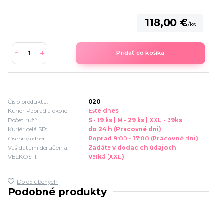
118,00 €
/
ks
Pridať do košíka
Číslo produktu:
020
Kuriér Poprad a okolie:
Ešte dnes
Počet ruží:
S - 19 ks | M - 29 ks | XXL - 39ks
Kuriér celá SR:
do 24 h (Pracovné dni)
Osobný odber:
Poprad 9:00 - 17:00 (Pracovné dni)
Váš dátum doručenia:
Zadáte v dodacích údajoch
VEĽKOSTI:
Veľká (XXL)
Do obľúbených
Podobné produkty