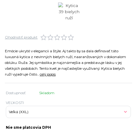
Ohodnotiť produkt
Emócie ukryté v elegancii a štýle. Aj takto by sa dala definovať táto
luxusná kytica z nevinných bielych ruží, naaranžovaných v dokonalom
oblúku. Ruža. Jej symbolika je najznámejšia a predstavuje lásku v jej
všetkých podobách. Tento kvet je najčastejšie využívaný. Kytica bielych
ruží vyjadruje čisto...
celý popis
Dostupnosť
Skladom
VEĽKOSTI
Nie sme platcovia DPH