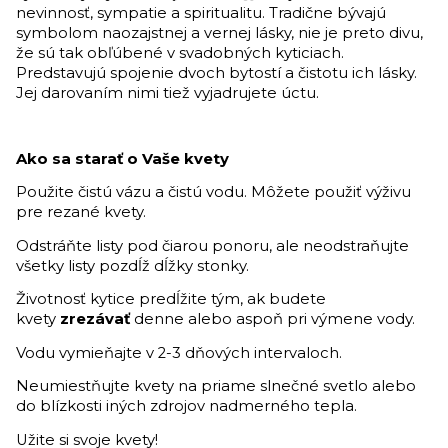
nevinnosť, sympatie a spiritualitu. Tradične bývajú
symbolom naozajstnej a vernej lásky, nie je preto divu,
že sú tak obľúbené v svadobných kyticiach.
Predstavujú spojenie dvoch bytostí a čistotu ich lásky.
Jej darovaním nimi tiež vyjadrujete úctu.
Ako sa starať o Vaše kvety
Použite čistú vázu a čistú vodu. Môžete použiť výživu
pre rezané kvety.
Odstráňte listy pod čiarou ponoru, ale neodstraňujte
všetky listy pozdĺž dĺžky stonky.
Životnosť kytice predĺžite tým, ak budete
kvety
zrezávať
denne alebo aspoň pri výmene vody.
Vodu vymieňajte v 2-3 dňových intervaloch.
Neumiestňujte kvety na priame slnečné svetlo alebo
do blízkosti iných zdrojov nadmerného tepla.
Užite si svoje kvety!