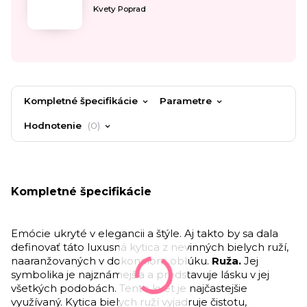
Kvety Poprad
Kompletné špecifikácie
Parametre
Hodnotenie
0
Kompletné špecifikácie
Emócie ukryté v elegancii a štýle. Aj takto by sa dala
definovať táto luxusná kytica z nevinných bielych ruží,
naaranžovaných v dokonalom oblúku.
Ruža.
Jej
symbolika je najznámejšia a predstavuje lásku v jej
všetkých podobách. Tento kvet je najčastejšie
využívaný. Kytica bielych ruží vyjadruje čistotu,