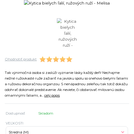
Ohodnotiť produkt
Tak výnimočná osoba si zaslúži vyznanie lásky každý deň! Nechajme
nežné ružovkasté ruže zažiariť na javisku spolu so snehovo bielymi ľaliami
a ružovou dekoračnou organzou. S nenápadnou zeleňou tak totiž dokážu
odohrať dokonalé predstavenie. Ak neviete, či obdarovať milovanú osobu
omamnými ľaliami, a...
celý popis
Dostupnosť
Skladom
VEĽKOSTI