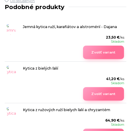
Do obľúbených
Podobné produkty
Jemná kytica ruží, karafiátov a alstromérií - Dajana
23,50 €
/
ks
Skladom
Zvoliť variant
Kytica z bielých ľalií
41,20 €
/
ks
Skladom
Zvoliť variant
Kytica z ružových ruží bielych ľalií a chryzantém
64,90 €
/
ks
Skladom