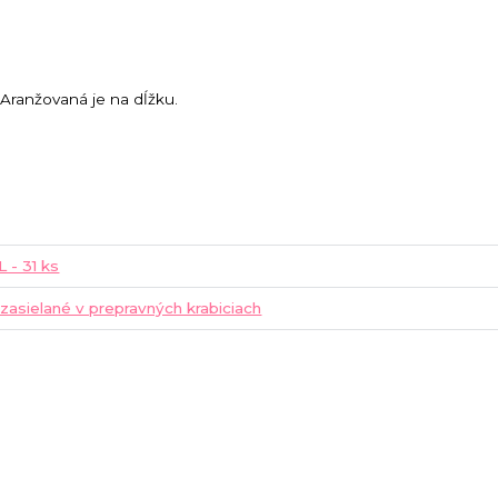
 Aranžovaná je na dĺžku.
L - 31 ks
 zasielané v prepravných krabiciach