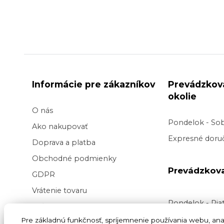
Informácie pre zákazníkov
Prevádzkov
okolie
O nás
Pondelok - So
Ako nakupovať
Expresné doruč
Doprava a platba
Obchodné podmienky
Prevádzkov
GDPR
Vrátenie tovaru
Pondelok - Pi
Veľkoobchod kvetov
Doručenie v pr
Pre základnú funkčnosť, spríjemnenie používania webu, anal
Blog