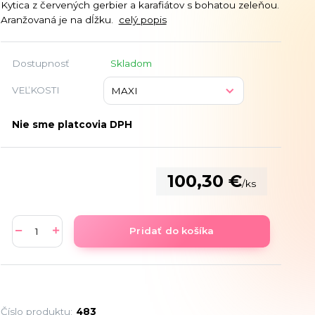
Kytica z červených gerbier a karafiátov s bohatou zeleňou.
Aranžovaná je na dĺžku.
celý popis
Dostupnosť
Skladom
VEĽKOSTI
Nie sme platcovia DPH
100,30 €
/
ks
Pridať do košíka
Číslo produktu:
483