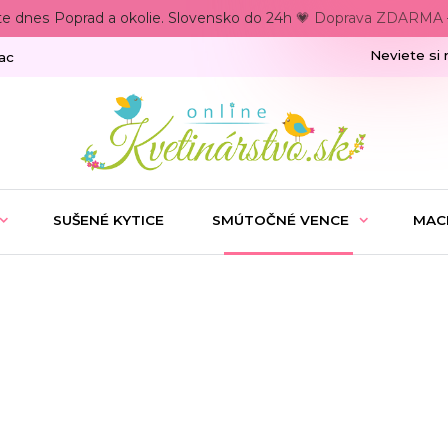
te dnes Poprad a okolie. Slovensko do 24h 💗 Doprava ZDARMA –
Neviete si 
ac
SUŠENÉ KYTICE
SMÚTOČNÉ VENCE
MAC