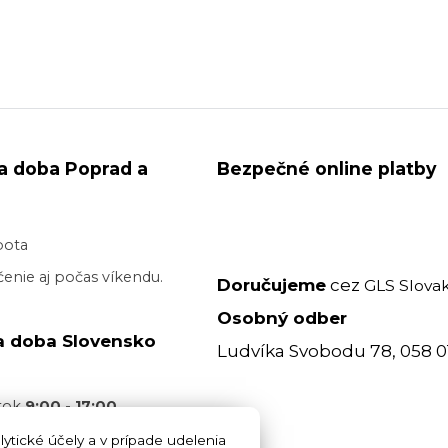
a doba Poprad a
Bezpečné online platby
bota
enie aj počas víkendu.
Doručujeme
cez
GLS Slovak
Osobný odber
a doba Slovensko
Ludvíka Svobodu 78, 058 0
atok
9:00 - 17:00
acovný deň je realizované
ytické účely a v prípade udelenia