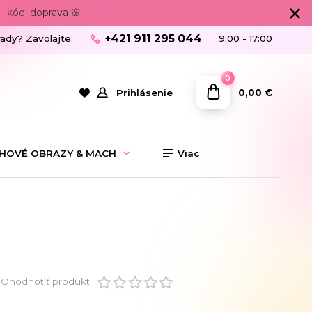
 kód: doprava 🌸
+421 911 295 044
rady? Zavolajte.
9:00 - 17:00
0
0,00 €
Prihlásenie
HOVÉ OBRAZY & MACH
Viac
Ohodnotiť produkt