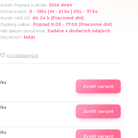
Kuriér Poprad a okolie:
Ešte dnes
Počet kvetín:
S - 13ks | M - 21 ks | XXL - 31 ks
Kuriér celá SR:
do 24 h (Pracovné dni)
Osobný odber:
Poprad 9:00 - 17:00 (Pracovné dni)
Váš dátum doručenia:
Zadáte v dodacích údajoch
VEĽKOSTI:
MAXI
Do obľúbených
/
ks
Zvoliť variant
/
ks
Zvoliť variant
/
ks
Zvoliť variant