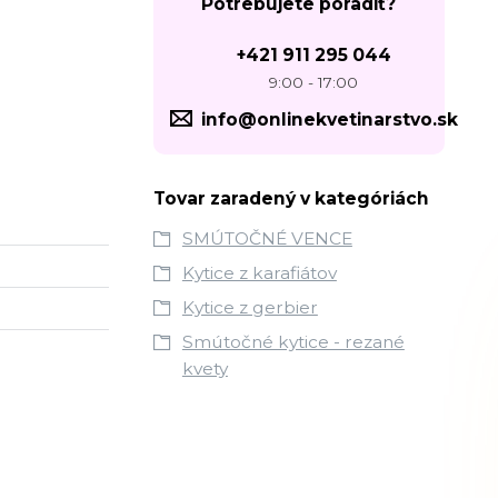
Potrebujete poradiť?
+421 911 295 044
9:00 - 17:00
info@onlinekvetinarstvo.sk
Tovar zaradený v kategóriách
SMÚTOČNÉ VENCE
Kytice z karafiátov
Kytice z gerbier
Smútočné kytice - rezané
kvety