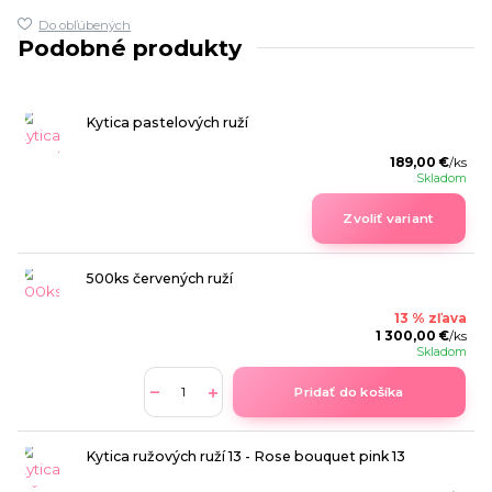
Do obľúbených
Podobné produkty
Kytica pastelových ruží
189,00 €
/
ks
Skladom
Zvoliť variant
500ks červených ruží
13 % zľava
1 300,00 €
/
ks
Skladom
Pridať do košíka
Kytica ružových ruží 13 - Rose bouquet pink 13