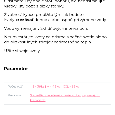
Odstráňte listy pod čiarou ponoru, ale neodstraňujte
všetky listy pozdĺž dĺžky stonky.
Životnosť kytice predĺžite tým, ak budete
kvety
zrezávať
denne alebo aspoň pri výmene vody.
Vodu vymieňajte v 2-3 dňových intervaloch.
Neumiestňujte kvety na priame slnečné svetlo alebo
do blízkosti iných zdrojov nadmerného tepla.
Užite si svoje kvety!
Parametre
Počet ruží
S - 39ks | M - 49ks | XXL - 69ks
Preprava
Starostlivo zabalené a zasielané v prepravných
krabiciach