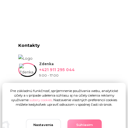
Kontakty
Zdenka
+421 911 295 044
9:00 - 17:00
info@onlinekvetinarstvo.sk
Pre základnú funkčnosť, spríjemnenie používania webu, analytické
účely a v prípade udelenia súhlasu aj na účely cielenia reklamy
využívame
súbory cookies
. Nastavenie vlastných preferencií cookies
môžete kedykoľvek upraviť odkazom v spodnej časti stránok.
Nastavenia
Súhlasím
Upravit sběr cookies.