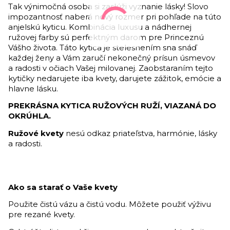
Tak výnimočná osoba si zaslúži vyznanie lásky! Slovo
impozantnosť naberá nový rozmer pri pohľade na túto
anjelskú kyticu. Kombinácia luxusu a nádhernej
ružovej farby sú perfektným darom pre Princeznú
Vášho života. Táto kytica je stelesnením sna snáď
každej ženy a Vám zaručí nekonečný prísun úsmevov
a radosti v očiach Vašej milovanej. Zaobstaraním tejto
kytičky nedarujete iba kvety, darujete zážitok, emócie a
hlavne lásku.
PREKRÁSNA KYTICA RUŽOVÝCH RUŽÍ, VIAZANÁ DO
OKRÚHLA.
Ružové kvety
nesú odkaz priateľstva, harmónie, lásky
a radosti.
Ako sa starať o Vaše kvety
Použite čistú vázu a čistú vodu. Môžete použiť výživu
pre rezané kvety.