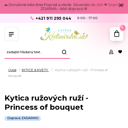
🚗 Doručenie ešte dnes Poprad a okolie. Slovensko do 24h 💗 Doprava
ZDARMA – kód: doprava 🌸
+421 911 295 044
9:00 - 17:00
0
Úvod
KYTICE & KVETY
Kytica ružových ruží - Princess of
bouquet
Kytica ružových ruží -
Princess of bouquet
Doprava ZADARMO