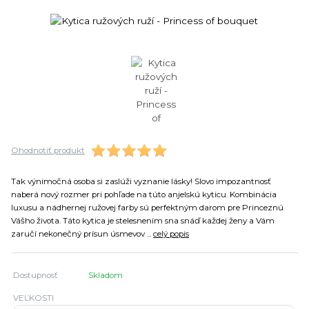
Ohodnotiť produkt
Tak výnimočná osoba si zaslúži vyznanie lásky! Slovo impozantnosť
naberá nový rozmer pri pohľade na túto anjelskú kyticu. Kombinácia
luxusu a nádhernej ružovej farby sú perfektným darom pre Princeznú
Vášho života. Táto kytica je stelesnením sna snáď každej ženy a Vám
zaručí nekonečný prísun úsmevov ...
celý popis
Dostupnosť
Skladom
VEĽKOSTI