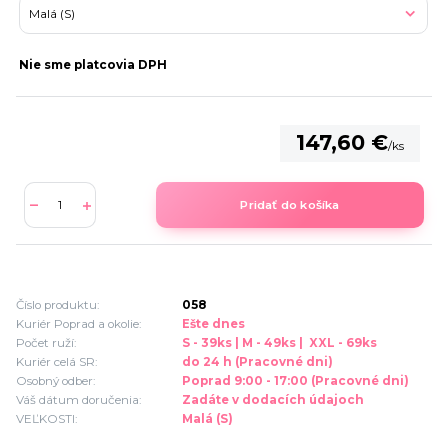
Nie sme platcovia DPH
147,60 €
/
ks
Pridať do košíka
Číslo produktu:
058
Kuriér Poprad a okolie:
Ešte dnes
Počet ruží:
S - 39ks | M - 49ks | XXL - 69ks
Kuriér celá SR:
do 24 h (Pracovné dni)
Osobný odber:
Poprad 9:00 - 17:00 (Pracovné dni)
Váš dátum doručenia:
Zadáte v dodacích údajoch
VEĽKOSTI:
Malá (S)