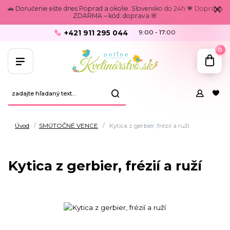
🚗 Doručenie ešte dnes Poprad a okolie. Slovensko do 24h 💗 Doprava
ZDARMA – kód: doprava 🌸
+421 911 295 044
9:00 - 17:00
0
Úvod
SMÚTOČNÉ VENCE
Kytica z gerbier, frézií a ruží
Kytica z gerbier, frézií a ruží