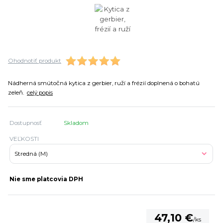
Ohodnotiť produkt
Nádherná smútočná kytica z gerbier, ruží a frézií doplnená o bohatú
zeleň.
celý popis
Dostupnosť
Skladom
VEĽKOSTI
Nie sme platcovia DPH
47,10 €
/
ks