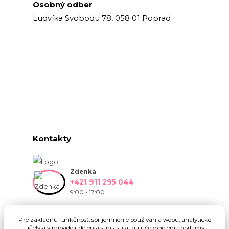
Osobný odber
Ludvíka Svobodu 78, 058 01 Poprad
Kontakty
Zdenka
+421 911 295 044
9:00 - 17:00
info@onlinekvetinarstvo.sk
Pre základnú funkčnosť, spríjemnenie používania webu, analytické
účely a v prípade udelenia súhlasu aj na účely cielenia reklamy