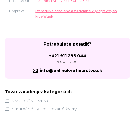
Počet kvetín
S - 9ks | M - 17 ks | XXL - 23 ks
Preprava
Starostlivo zabalené a zasielané v prepravných
krabiciach
Potrebujete poradiť?
+421 911 295 044
9:00 - 17:00
info@onlinekvetinarstvo.sk
Tovar zaradený v kategóriách
SMÚTOČNÉ VENCE
Smútočné kytice - rezané kvety