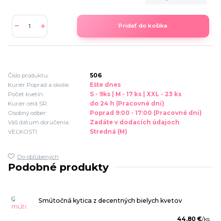
Pridať do košíka
Číslo produktu:
506
Kuriér Poprad a okolie:
Ešte dnes
Počet kvetín:
S - 9ks | M - 17 ks | XXL - 23 ks
Kuriér celá SR:
do 24 h (Pracovné dni)
Osobný odber:
Poprad 9:00 - 17:00 (Pracovné dni)
Váš dátum doručenia:
Zadáte v dodacích údajoch
VEĽKOSTI:
Stredná (M)
Do obľúbených
Podobné produkty
Smútočná kytica z decentných bielych kvetov
44,80 €
/
ks