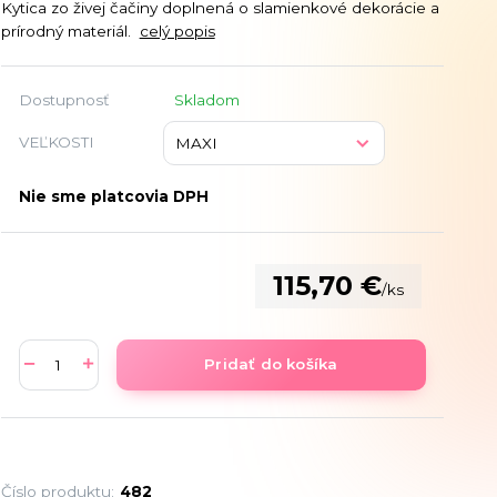
Kytica zo živej čačiny doplnená o slamienkové dekorácie a
prírodný materiál.
celý popis
Dostupnosť
Skladom
VEĽKOSTI
Nie sme platcovia DPH
115,70 €
/
ks
Pridať do košíka
Číslo produktu:
482