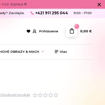
 kód: doprava 🌸
+421 911 295 044
rady? Zavolajte.
9:00 - 17:00
0
0,00 €
Prihlásenie
HOVÉ OBRAZY & MACH
Viac
Ohodnotiť produkt