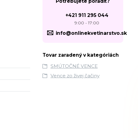
Potrebujete poradiť?
+421 911 295 044
9:00 - 17:00
info@onlinekvetinarstvo.sk
Tovar zaradený v kategóriách
SMÚTOČNÉ VENCE
Vence zo živej čačiny