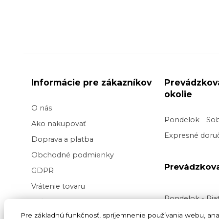
Informácie pre zákazníkov
Prevádzkov
okolie
O nás
Pondelok - So
Ako nakupovať
Expresné doruč
Doprava a platba
Obchodné podmienky
Prevádzkov
GDPR
Vrátenie tovaru
Pondelok - Pi
Veľkoobchod kvetov
Doručenie v pr
Pre základnú funkčnosť, spríjemnenie používania webu, anal
Blog