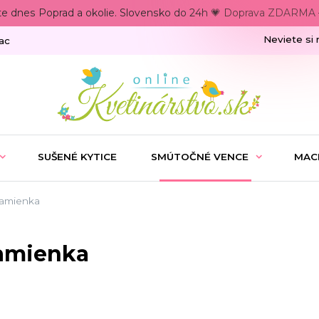
te dnes Poprad a okolie. Slovensko do 24h 💗 Doprava ZDARMA –
Neviete si 
ac
SUŠENÉ KYTICE
SMÚTOČNÉ VENCE
MAC
slamienka
slamienka