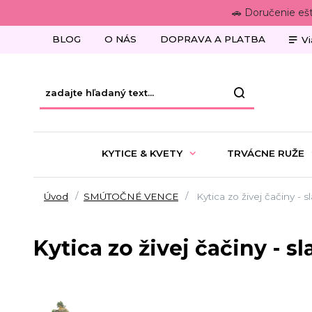
🚗 Doručenie eš
BLOG
O NÁS
DOPRAVA A PLATBA
Vi
KYTICE & KVETY
TRVÁCNE RUŽE
Úvod
SMÚTOČNÉ VENCE
Kytica zo živej čačiny - 
Kytica zo živej čačiny - 