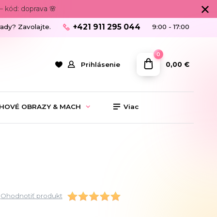
 kód: doprava 🌸
+421 911 295 044
rady? Zavolajte.
9:00 - 17:00
0
0,00 €
Prihlásenie
HOVÉ OBRAZY & MACH
Viac
Ohodnotiť produkt