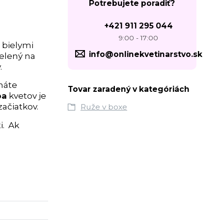
Potrebujete poradiť?
+421 911 295 044
9:00 - 17:00
 bielymi
info@onlinekvetinarstvo.sk
elený na
v.
máte
Tovar zaradený v kategóriách
ba
kvetov je
začiatkov.
Ruže v boxe
i. Ak