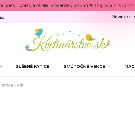
te dnes Poprad a okolie. Slovensko do 24h 💗 Doprava ZDARMA –
Neviete si 
ac
SUŠENÉ KYTICE
SMÚTOČNÉ VENCE
MAC
 srdca - Mix