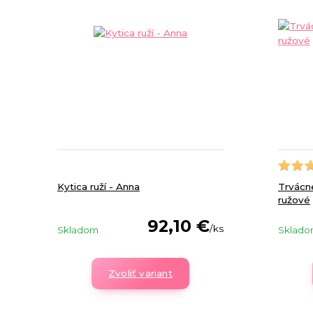
Kytica ruží - Anna
Trvácne
ružové
92,10 €
/
ks
Skladom
Sklad
Zvoliť variant