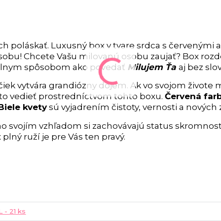
h poláskať. Luxusný box v tvare srdca s červenými a
osobu! Chcete Vašu milovanú osobu zaujať? Box rozd
inálnym spôsobom ako povedať
Milujem Ťa
aj bez slo
čiek vytvára grandiózny dojem. Ak vo svojom živote 
j to vedieť prostredníctvom tohto boxu.
Červená far
Biele kvety
sú vyjadrením čistoty, vernosti a nových 
no svojím vzhľadom si zachovávajú status skromnost
lný ruží je pre Vás ten pravý.
L - 21 ks