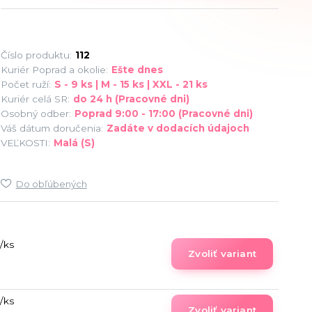
Číslo produktu:
112
Kuriér Poprad a okolie:
Ešte dnes
Počet ruží:
S - 9 ks | M - 15 ks | XXL - 21 ks
Kuriér celá SR:
do 24 h (Pracovné dni)
Osobný odber:
Poprad 9:00 - 17:00 (Pracovné dni)
Váš dátum doručenia:
Zadáte v dodacích údajoch
VEĽKOSTI:
Malá (S)
Do obľúbených
/
ks
Zvoliť variant
/
ks
Zvoliť variant