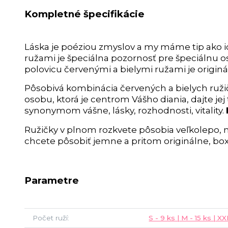
Kompletné špecifikácie
Láska je poéziou zmyslov a my máme tip ako ic
ružami je špeciálna pozornosť pre špeciálnu 
polovicu červenými a bielymi ružami je orig
Pôsobivá kombinácia červených a bielych ruži
osobu, ktorá je centrom Vášho diania, dajte je
synonymom vášne, lásky, rozhodnosti, vitality.
Ružičky v plnom rozkvete pôsobia veľkolepo, 
chcete pôsobiť jemne a pritom originálne, box p
Parametre
Počet ruží
S - 9 ks | M - 15 ks | XX