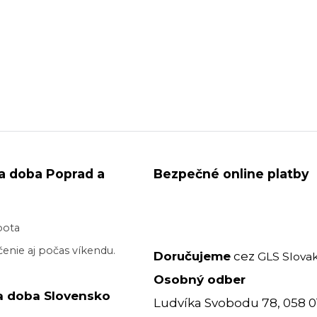
a doba Poprad a
Bezpečné online platby
bota
enie aj počas víkendu.
Doručujeme
cez
GLS Slovak
Osobný odber
a doba Slovensko
Ludvíka Svobodu 78, 058 0