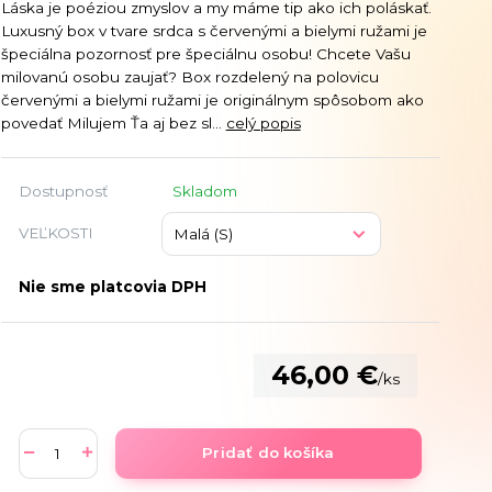
Láska je poéziou zmyslov a my máme tip ako ich poláskať.
Luxusný box v tvare srdca s červenými a bielymi ružami je
špeciálna pozornosť pre špeciálnu osobu! Chcete Vašu
milovanú osobu zaujať? Box rozdelený na polovicu
červenými a bielymi ružami je originálnym spôsobom ako
povedať Milujem Ťa aj bez sl...
celý popis
Dostupnosť
Skladom
VEĽKOSTI
Nie sme platcovia DPH
46,00 €
/
ks
Pridať do košíka