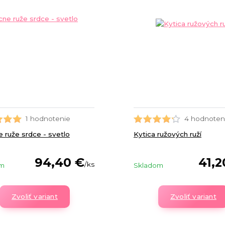
1 hodnotenie
4 hodnoten
 ruže srdce - svetlo
Kytica ružových ruží
94,40 €
41,2
/
ks
om
Skladom
Zvoliť variant
Zvoliť variant