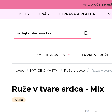
🚗 Doručenie eš
BLOG
O NÁS
DOPRAVA A PLATBA
Vi
KYTICE & KVETY
TRVÁCNE RUŽE
Úvod
KYTICE & KVETY
Ruže v boxe
Ruže v tvare
Ruže v tvare srdca - Mix
Akcia