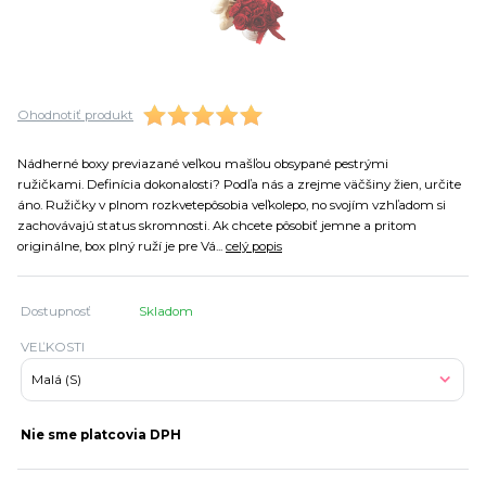
Ohodnotiť produkt
Nádherné boxy previazané veľkou mašľou obsypané pestrými
ružičkami. Definícia dokonalosti? Podľa nás a zrejme väčšiny žien, určite
áno. Ružičky v plnom rozkvetepôsobia veľkolepo, no svojím vzhľadom si
zachovávajú status skromnosti. Ak chcete pôsobiť jemne a pritom
originálne, box plný ruží je pre Vá...
celý popis
Dostupnosť
Skladom
VEĽKOSTI
Nie sme platcovia DPH