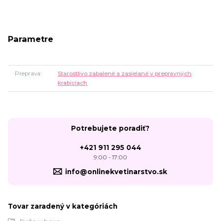
Parametre
Preprava
Starostlivo zabalené a zasielané v prepravných
krabiciach
Potrebujete poradiť?
+421 911 295 044
9:00 - 17:00
info@onlinekvetinarstvo.sk
Tovar zaradený v kategóriách