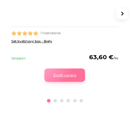
1 hodnotenie
Set kvetinový box - Biely
63,60 €
/
ks
Skladom
Zvoliť variant