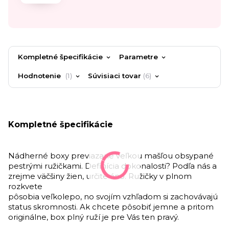
Kompletné špecifikácie
Parametre
Hodnotenie
1
Súvisiaci tovar
6
Kompletné špecifikácie
Nádherné boxy previazané veľkou mašľou obsypané
pestrými ružičkami.
Definícia dokonalosti? Podľa nás a
zrejme väčšiny žien, určite áno. Ružičky v plnom
rozkvete
pôsobia veľkolepo, no svojím vzhľadom si zachovávajú
status skromnosti.
Ak chcete pôsobiť jemne a pritom
originálne, box plný ruží je pre Vás ten pravý.