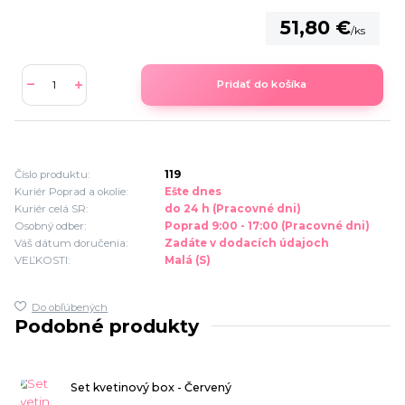
51,80 €
/
ks
Pridať do košíka
Číslo produktu:
119
Kuriér Poprad a okolie:
Ešte dnes
Kuriér celá SR:
do 24 h (Pracovné dni)
Osobný odber:
Poprad 9:00 - 17:00 (Pracovné dni)
Váš dátum doručenia:
Zadáte v dodacích údajoch
VEĽKOSTI:
Malá (S)
Do obľúbených
Podobné produkty
Set kvetinový box - Červený