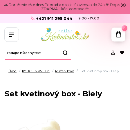
🚗 Doručenie ešte dnes Poprad a okolie. Slovensko do 24h 💗 Doprava
ZDARMA – kód: doprava 🌸
+421 911 295 044
9:00 - 17:00
0
Úvod
KYTICE & KVETY
Ruže v boxe
Set kvetinový box - Biely
Set kvetinový box - Biely