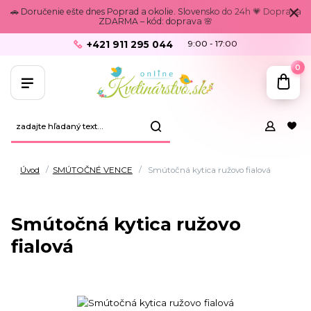
🚗 Doručenie ešte dnes Poprad a okolie. Slovensko do 24h 💗 Doprava
ZDARMA – kód: doprava 🌸
+421 911 295 044
9:00 - 17:00
0
Úvod
SMÚTOČNÉ VENCE
Smútočná kytica ružovo fialová
Smútočná kytica ružovo
fialová