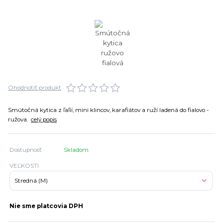
Ohodnotiť produkt
Smútočná kytica z ľaľií, mini klincov, karafiátov a ruží ladená do fialovo -
ružova.
celý popis
Dostupnosť
Skladom
VEĽKOSTI
Nie sme platcovia DPH