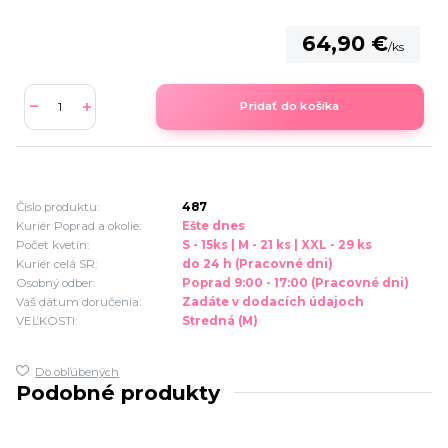
64,90 €
/
ks
Pridať do košíka
Číslo produktu:
487
Kuriér Poprad a okolie:
Ešte dnes
Počet kvetín:
S - 15ks | M - 21 ks | XXL - 29 ks
Kuriér celá SR:
do 24 h (Pracovné dni)
Osobný odber:
Poprad 9:00 - 17:00 (Pracovné dni)
Váš dátum doručenia:
Zadáte v dodacích údajoch
VEĽKOSTI:
Stredná (M)
Do obľúbených
Podobné produkty