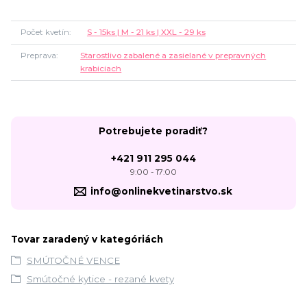
Počet kvetín
S - 15ks | M - 21 ks | XXL - 29 ks
Preprava
Starostlivo zabalené a zasielané v prepravných
krabiciach
Potrebujete poradiť?
+421 911 295 044
9:00 - 17:00
info@onlinekvetinarstvo.sk
Tovar zaradený v kategóriách
SMÚTOČNÉ VENCE
Smútočné kytice - rezané kvety