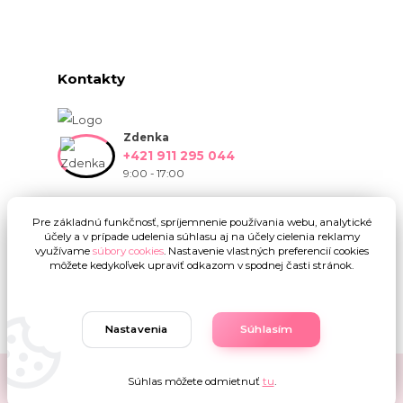
Kontakty
Zdenka
+421 911 295 044
9:00 - 17:00
info@onlinekvetinarstvo.sk
Pre základnú funkčnosť, spríjemnenie používania webu, analytické
účely a v prípade udelenia súhlasu aj na účely cielenia reklamy
využívame
súbory cookies
. Nastavenie vlastných preferencií cookies
môžete kedykoľvek upraviť odkazom v spodnej časti stránok.
Nastavenia
Súhlasím
Upravit sběr cookies.
Súhlas môžete odmietnuť
tu
.
Copyright © 2019 - 2025 Onlinekvetinarstvo.sk