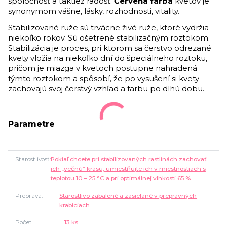
spoločnosť a taktiež radosť.
Červená farba
kvetov je
synonymom vášne, lásky, rozhodnosti, vitality.
Stabilizované ruže sú trvácne živé ruže, ktoré vydržia
niekoľko rokov.
Sú ošetrené stabilizačným roztokom.
Stabilizácia je proces, pri ktorom sa čerstvo odrezané
kvety
vložia na niekoľko dní do špeciálneho roztoku,
pričom je miazga v kvetoch postupne nahradená
týmto
roztokom a spôsobí, že po vysušení si kvety
zachovajú svoj čerstvý vzhľad a farbu po dlhú dobu.
Parametre
Starostlivosť
Pokiaľ chcete pri stabilizovaných rastlinách zachovať
ich „večnú“ krásu, umiestňujte ich v miestnostiach s
teplotou 10 – 25 °C a pri optimálnej vlhkosti 65 %.
Preprava
Starostlivo zabalené a zasielané v prepravných
krabiciach
Počet
13 ks