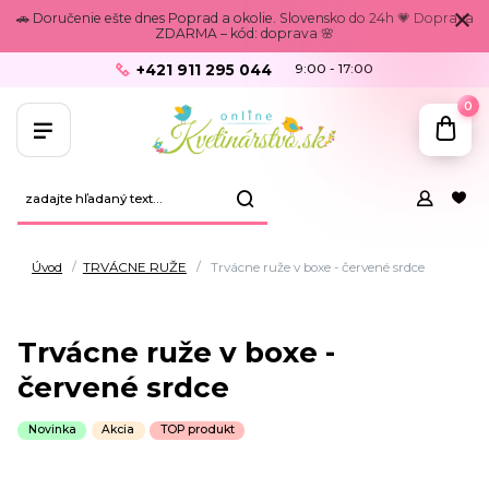
🚗 Doručenie ešte dnes Poprad a okolie. Slovensko do 24h 💗 Doprava
ZDARMA – kód: doprava 🌸
+421 911 295 044
9:00 - 17:00
0
Úvod
TRVÁCNE RUŽE
Trvácne ruže v boxe - červené srdce
Trvácne ruže v boxe -
červené srdce
Novinka
Akcia
TOP produkt