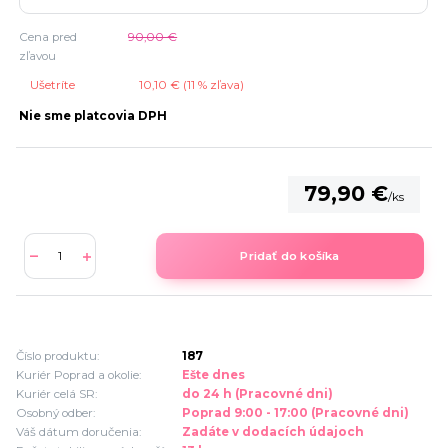
Cena pred
90,00 €
zľavou
Ušetríte
10,10 € (
11
% zľava)
Nie sme platcovia DPH
79,90 €
/
ks
Pridať do košíka
Číslo produktu:
187
Kuriér Poprad a okolie:
Ešte dnes
Kuriér celá SR:
do 24 h (Pracovné dni)
Osobný odber:
Poprad 9:00 - 17:00 (Pracovné dni)
Váš dátum doručenia:
Zadáte v dodacích údajoch