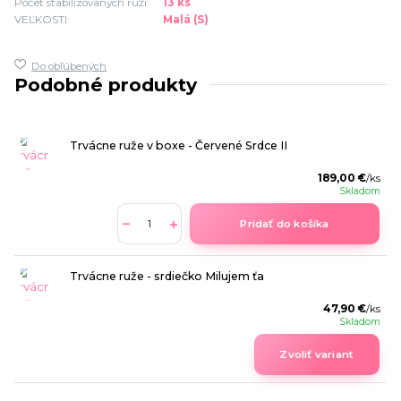
Počet stabilizovaných ruží:
13 ks
VEĽKOSTI:
Malá (S)
Do obľúbených
Podobné produkty
Trvácne ruže v boxe - Červené Srdce II
189,00 €
/
ks
Skladom
Pridať do košíka
Trvácne ruže - srdiečko Milujem ťa
47,90 €
/
ks
Skladom
Zvoliť variant