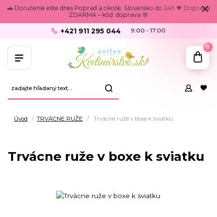
🚗 Doručenie ešte dnes Poprad a okolie. Slovensko do 24h 💗 Doprava
ZDARMA – kód: doprava 🌸
+421 911 295 044
9:00 - 17:00
0
Úvod
TRVÁCNE RUŽE
Trvácne ruže v boxe k sviatku
Trvácne ruže v boxe k sviatku