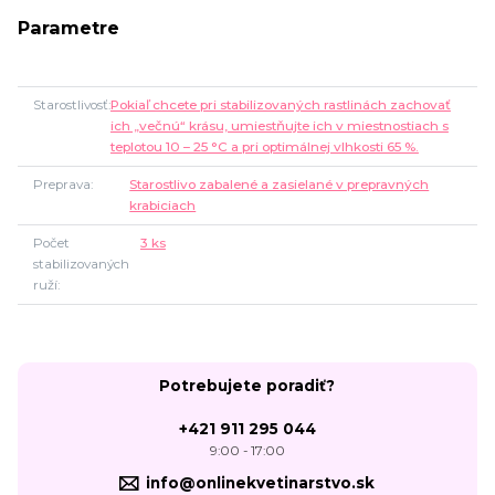
Parametre
Starostlivosť
Pokiaľ chcete pri stabilizovaných rastlinách zachovať
ich „večnú“ krásu, umiestňujte ich v miestnostiach s
teplotou 10 – 25 °C a pri optimálnej vlhkosti 65 %.
Preprava
Starostlivo zabalené a zasielané v prepravných
krabiciach
Počet
3 ks
stabilizovaných
ruží
Potrebujete poradiť?
+421 911 295 044
9:00 - 17:00
info@onlinekvetinarstvo.sk