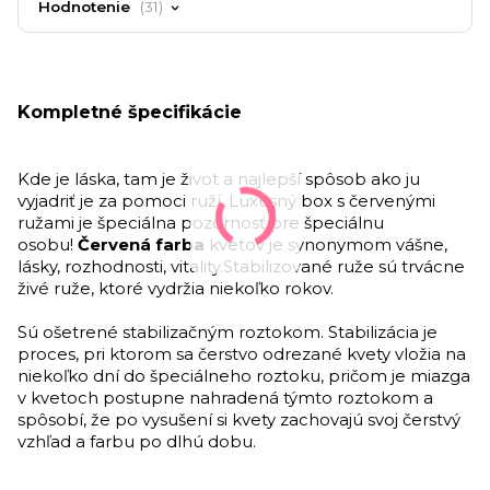
Hodnotenie
31
Kompletné špecifikácie
Kde je láska, tam je život a najlepší spôsob ako ju
vyjadriť je za pomoci ruží. Luxusný box s červenými
ružami je špeciálna pozornosť pre špeciálnu
osobu!
Červená farba
kvetov je synonymom vášne,
lásky, rozhodnosti, vitality.Stabilizované ruže sú trvácne
živé ruže, ktoré vydržia niekoľko rokov.
Sú ošetrené stabilizačným roztokom. Stabilizácia je
proces, pri ktorom sa čerstvo odrezané kvety vložia na
niekoľko dní do špeciálneho roztoku, pričom je miazga
v kvetoch postupne nahradená týmto roztokom a
spôsobí, že po vysušení si kvety zachovajú svoj čerstvý
vzhľad a farbu po dlhú dobu.