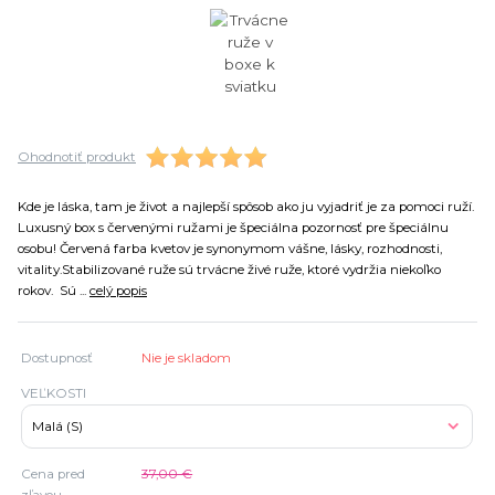
Ohodnotiť produkt
Kde je láska, tam je život a najlepší spôsob ako ju vyjadriť je za pomoci ruží.
Luxusný box s červenými ružami je špeciálna pozornosť pre špeciálnu
osobu! Červená farba kvetov je synonymom vášne, lásky, rozhodnosti,
vitality.Stabilizované ruže sú trvácne živé ruže, ktoré vydržia niekoľko
rokov. Sú ...
celý popis
Dostupnosť
Nie je skladom
VEĽKOSTI
Cena pred
37,00 €