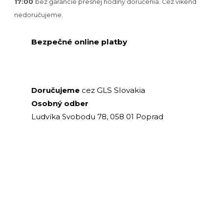
17:00
bez garancie presnej hodiny doručenia. Cez víkend
nedoručujeme.
Bezpečné online platby
GLS Slovakia
Doručujeme
cez
Osobný odber
Ludvíka Svobodu 78, 058 01 Poprad