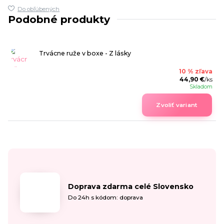
Do obľúbených
Podobné produkty
Trvácne ruže v boxe - Z lásky
10 % zľava
44,90 €
/
ks
Skladom
Zvoliť variant
Doprava zdarma celé Slovensko
Do 24h s kódom: doprava