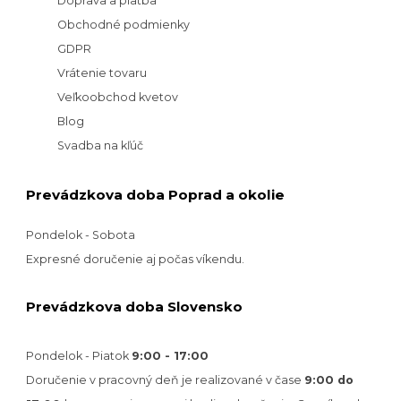
Doprava a platba
Obchodné podmienky
GDPR
Vrátenie tovaru
Veľkoobchod kvetov
Blog
Svadba na kľúč
Prevádzkova doba Poprad a okolie
Pondelok - Sobota
Expresné doručenie aj počas víkendu.
Prevádzkova doba Slovensko
Pondelok - Piatok
9:00 - 17:00
Doručenie v pracovný deň je realizované v
čase
9:00 do