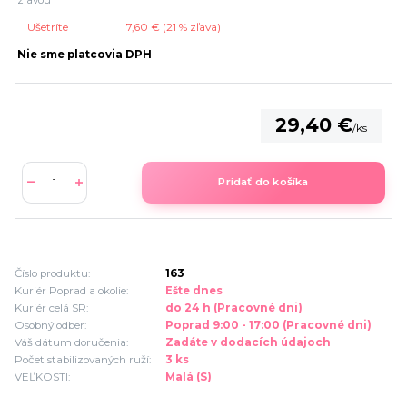
zľavou
Ušetríte
7,60 € (
21
% zľava)
Nie sme platcovia DPH
29,40 €
/
ks
Pridať do košíka
Číslo produktu:
163
Kuriér Poprad a okolie:
Ešte dnes
Kuriér celá SR:
do 24 h (Pracovné dni)
Osobný odber:
Poprad 9:00 - 17:00 (Pracovné dni)
Váš dátum doručenia:
Zadáte v dodacích údajoch
Počet stabilizovaných ruží:
3 ks
VEĽKOSTI:
Malá (S)