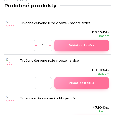
Do obľúbených
Podobné produkty
Trvácne červené ruže v boxe - modré srdce
118,00 €
/
ks
Skladom
Pridať do košíka
Trvácne červené ruže v boxe - srdce
118,00 €
/
ks
Skladom
Pridať do košíka
Trvácne ruže - srdiečko Milujem ťa
47,90 €
/
ks
Skladom