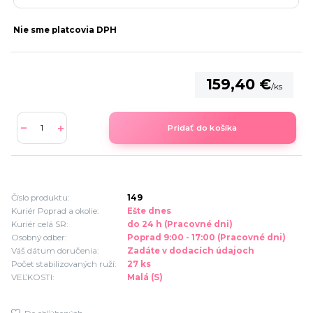
Nie sme platcovia DPH
159,40 €
/
ks
Pridať do košíka
Číslo produktu:
149
Kuriér Poprad a okolie:
Ešte dnes
Kuriér celá SR:
do 24 h (Pracovné dni)
Osobný odber:
Poprad 9:00 - 17:00 (Pracovné dni)
Váš dátum doručenia:
Zadáte v dodacích údajoch
Počet stabilizovaných ruží:
27 ks
VEĽKOSTI:
Malá (S)