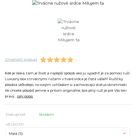
Ohodnotiť produkt
Kde je láska, tam je život a najlepší spôsob ako ju vyjadriť je za pomoci ruží.
Luxusný box s trvácnymi ružami v tvare srdca je čistá vášeň! Ružičky
pôsobia veľkolepo, no svojím vzhľadom si zachovávajú status skromnosti.
Ak chcete pôsobiť jemne a pritom originálne, box plný ruží je pre Vás ten
pravý...
celý popis
Dostupnosť
Skladom
VEĽKOSTI