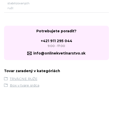
stabilizovaných
ruží
Potrebujete poradiť?
+421 911 295 044
9:00 - 17:00
info@onlinekvetinarstvo.sk
Tovar zaradený v kategóriách
TRVÁCNE RUŽE
Box v tvare srdca