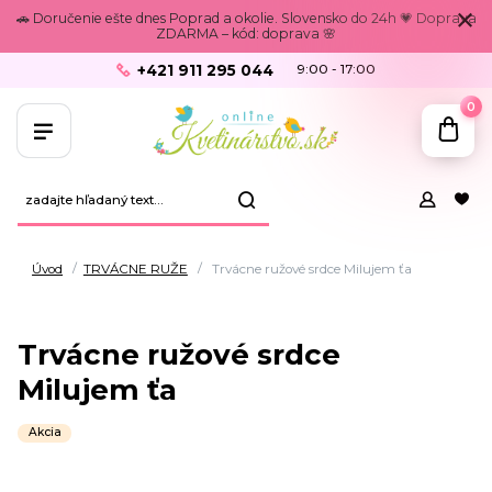
🚗 Doručenie ešte dnes Poprad a okolie. Slovensko do 24h 💗 Doprava
ZDARMA – kód: doprava 🌸
+421 911 295 044
9:00 - 17:00
0
Úvod
TRVÁCNE RUŽE
Trvácne ružové srdce Milujem ťa
Trvácne ružové srdce
Milujem ťa
Akcia