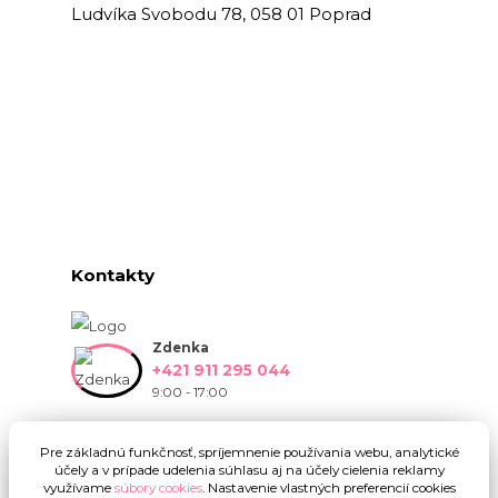
Ludvíka Svobodu 78, 058 01 Poprad
Kontakty
Zdenka
+421 911 295 044
9:00 - 17:00
info@onlinekvetinarstvo.sk
Pre základnú funkčnosť, spríjemnenie používania webu, analytické
účely a v prípade udelenia súhlasu aj na účely cielenia reklamy
využívame
súbory cookies
. Nastavenie vlastných preferencií cookies