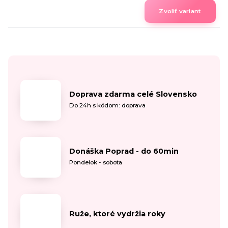
Zvoliť variant
Doprava zdarma celé Slovensko
Do 24h s kódom: doprava
Donáška Poprad - do 60min
Pondelok - sobota
Ruže, ktoré vydržia roky