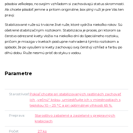
pôsobia veľkolepo, no svojím vzhľadom si zachovávajú status skromnosti.
Ak chcete pôsobiť jemne a pritom originálne, box plný ruží je pre Vás ten
pravý.
Stabilizované ruže sú trvácne živé ruže, ktoré vydržia niekoľko rokov. Sú
ošetrené stabilizačným roztokom. Stabilizácia je proces, pri ktorom sa
čerstvo odrezané kvety vložia na niekoľko dní do špeciálneho roztoku,
pričom je miazga v kvetoch postupne nahradená týmto roztokom a
spôsobí, že po vysušení si kvety zachovajú svoj čerstvý vzhľad a farbu po
dlhú dobu. Ruže nesmú prísť do styku s vodou.
Parametre
Starostlivosť
Pokiaľ chcete pri stabilizovaných rastlinách zachovať
ich „večnú“ krásu, umiestňujte ich v miestnostiach s
teplotou 10 – 25 °C a pri optimálnej vlhkosti 65 %.
Preprava
Starostlivo zabalené a zasielané v prepravných
krabiciach
Počet
27 ks