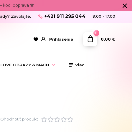
 kód: doprava 🌸
+421 911 295 044
rady? Zavolajte.
9:00 - 17:00
0
0,00 €
Prihlásenie
HOVÉ OBRAZY & MACH
Viac
Ohodnotiť produkt