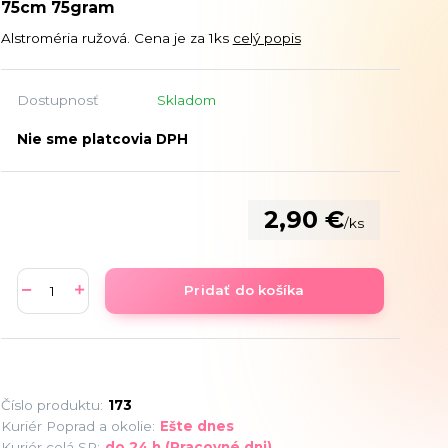
75cm 75gram
Alstroméria ružová. Cena je za 1ks
celý popis
Dostupnosť
Skladom
Nie sme platcovia DPH
2,90 €
/
ks
Pridať do košíka
Číslo produktu:
173
Kuriér Poprad a okolie:
Ešte dnes
Kuriér celá SR:
do 24 h (Pracovné dni)