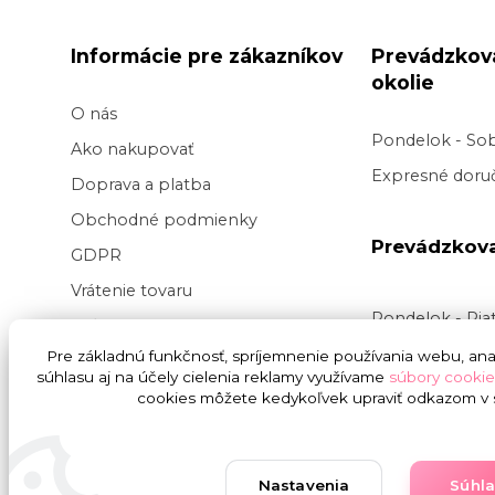
Informácie pre zákazníkov
Prevádzkov
okolie
O nás
Pondelok - So
Ako nakupovať
Expresné doruč
Doprava a platba
Obchodné podmienky
Prevádzkov
GDPR
Vrátenie tovaru
Pondelok - Pi
Veľkoobchod kvetov
Doručenie v pr
Pre základnú funkčnosť, spríjemnenie používania webu, anal
Blog
súhlasu aj na účely cielenia reklamy využívame
súbory cookie
v
čase
9:00 do
Svadba na kľúč
cookies môžete kedykoľvek upraviť odkazom v s
presnej hodiny
nedoručujeme
Nastavenia
Súhl