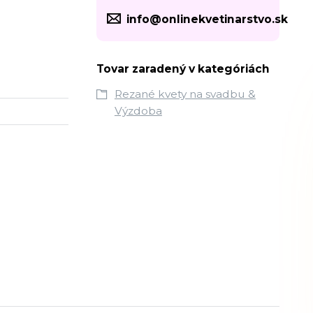
info@onlinekvetinarstvo.sk
Tovar zaradený v kategóriách
Rezané kvety na svadbu &
Výzdoba