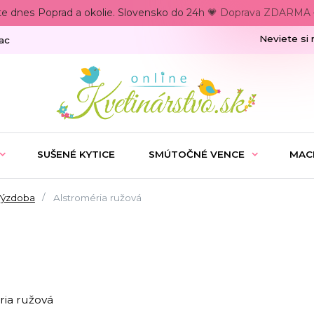
te dnes Poprad a okolie. Slovensko do 24h 💗 Doprava ZDARMA –
Neviete si 
ac
SUŠENÉ KYTICE
SMÚTOČNÉ VENCE
MAC
Výzdoba
Alstroméria ružová