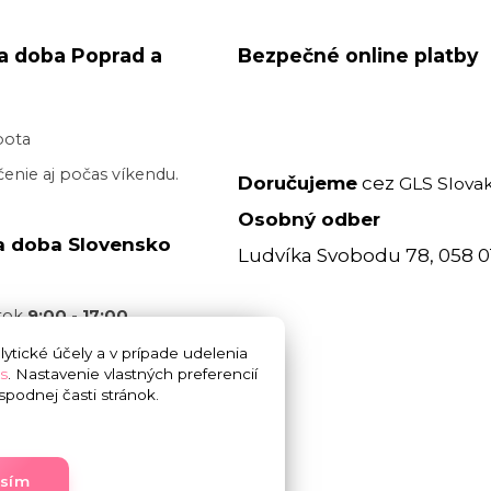
a doba Poprad a
Bezpečné online platby
bota
enie aj počas víkendu.
Doručujeme
cez
GLS Slovak
Osobný odber
a doba Slovensko
Ludvíka Svobodu 78, 058 0
atok
9:00 - 17:00
acovný deň je realizované
ytické účely a v prípade udelenia
s
. Nastavenie vlastných preferencií
 17:00
bez garancie
podnej časti stránok.
 doručenia. Cez víkend
.
asím