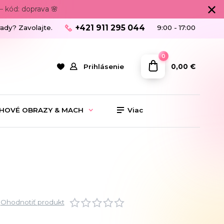
 kód: doprava 🌸
+421 911 295 044
rady? Zavolajte.
9:00 - 17:00
0
0,00 €
Prihlásenie
HOVÉ OBRAZY & MACH
Viac
Ohodnotiť produkt