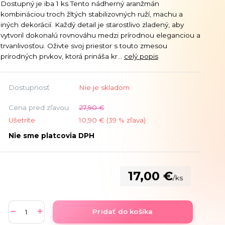
Dostupný je iba 1 ks Tento nádherný aranžmán
kombináciou troch žltých stabilizovných ruží, machu a
iných dekorácií. Každý detail je starostlivo zladený, aby
vytvoril dokonalú rovnováhu medzi prírodnou eleganciou a
trvanlivosťou. Oživte svoj priestor s touto zmesou
prírodných prvkov, ktorá prináša kr...
celý popis
Dostupnosť
Nie je skladom
Cena pred zľavou
27,90 €
Ušetríte
10,90 € (
39
% zľava)
Nie sme platcovia DPH
17,00 €
/
ks
Pridať do košíka