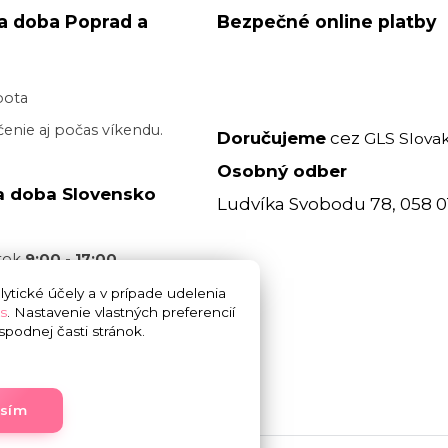
a doba Poprad a
Bezpečné online platby
bota
enie aj počas víkendu.
Doručujeme
cez
GLS Slovak
Osobný odber
a doba Slovensko
Ludvíka Svobodu 78, 058 0
atok
9:00 - 17:00
acovný deň je realizované
ytické účely a v prípade udelenia
s
. Nastavenie vlastných preferencií
 17:00
bez garancie
podnej časti stránok.
 doručenia. Cez víkend
.
asím