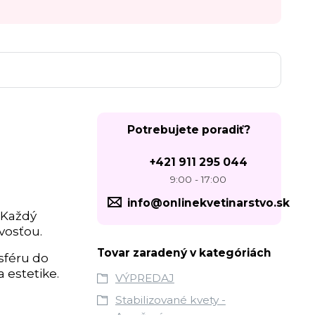
Potrebujete poradiť?
+421 911 295 044
9:00 - 17:00
info@onlinekvetinarstvo.sk
 Každý
ivosťou.
Tovar zaradený v kategóriách
sféru do
a estetike.
VÝPREDAJ
Stabilizované kvety -