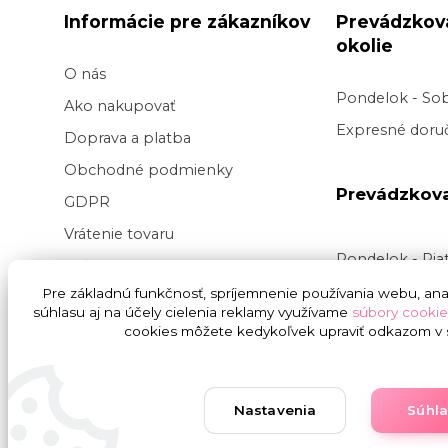
Informácie pre zákazníkov
Prevádzkov
okolie
O nás
Pondelok - So
Ako nakupovať
Expresné doruč
Doprava a platba
Obchodné podmienky
Prevádzkov
GDPR
Vrátenie tovaru
Pondelok - Pi
Veľkoobchod kvetov
Doručenie v pr
Pre základnú funkčnosť, spríjemnenie používania webu, anal
Blog
súhlasu aj na účely cielenia reklamy využívame
súbory cookie
v
čase
9:00 do
Svadba na kľúč
cookies môžete kedykoľvek upraviť odkazom v s
presnej hodiny
nedoručujeme
Nastavenia
Súhl