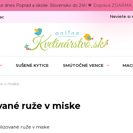
te dnes Poprad a okolie. Slovensko do 24h 💗 Doprava ZDARMA –
Neviete si 
ac
SUŠENÉ KYTICE
SMÚTOČNÉ VENCE
MAC
že v miske
vané ruže v miske