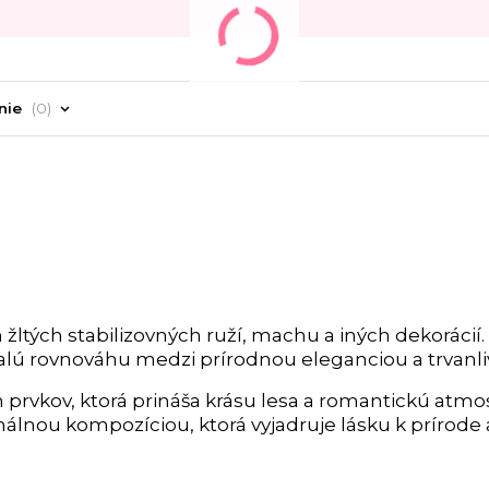
nie
0
tých stabilizovných ruží, machu a iných dekorácií.
konalú rovnováhu medzi prírodnou eleganciou a trvanl
h prvkov, ktorá prináša krásu lesa a romantickú atmo
inálnou kompozíciou, ktorá vyjadruje lásku k prírode 