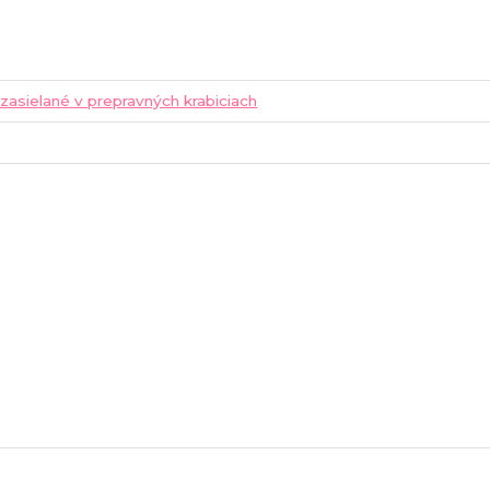
 zasielané v prepravných krabiciach