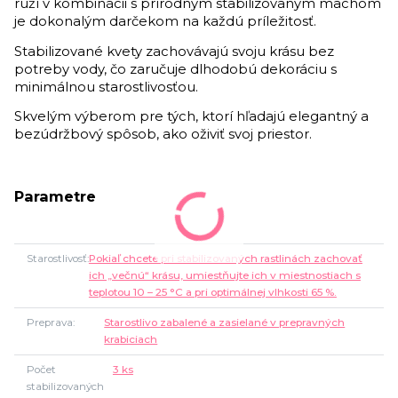
ruží v kombinácii s prírodným stabilizovaným machom
je dokonalým darčekom na každú príležitosť.
Stabilizované kvety zachovávajú svoju krásu bez
potreby vody, čo zaručuje dlhodobú dekoráciu s
minimálnou starostlivosťou.
Skvelým výberom pre tých, ktorí hľadajú elegantný a
bezúdržbový spôsob, ako oživiť svoj priestor.
Parametre
Starostlivosť
Pokiaľ chcete pri stabilizovaných rastlinách zachovať
ich „večnú“ krásu, umiestňujte ich v miestnostiach s
teplotou 10 – 25 °C a pri optimálnej vlhkosti 65 %.
Preprava
Starostlivo zabalené a zasielané v prepravných
krabiciach
Počet
3 ks
stabilizovaných