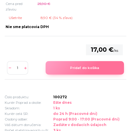
Cena pred
25,90 €
zľavou
Ušetríte
8,90 € (
34
% zľava)
Nie sme platcovia DPH
17,00 €
/
ks
Pridať do košíka
Číslo produktu:
100272
Kuriér Poprad a okolie:
Ešte dnes
Skladom:
1 ks
Kuriér celá SR:
do 24 h (Pracovné dni)
Osobný odber:
Poprad 9:00 - 17:00 (Pracovné dni)
Váš dátum doručenia:
Zadáte v dodacích údajoch
Počet stabilizovaných ruží:
3 ks