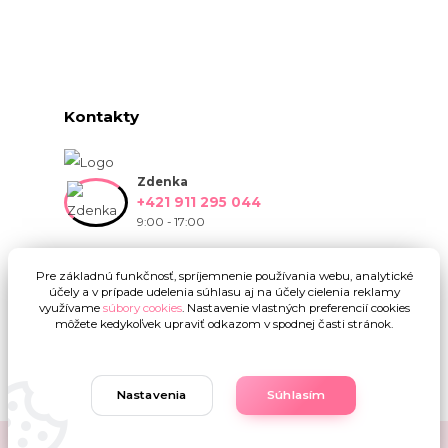
Kontakty
Zdenka
+421 911 295 044
9:00 - 17:00
info@onlinekvetinarstvo.sk
Pre základnú funkčnosť, spríjemnenie používania webu, analytické
účely a v prípade udelenia súhlasu aj na účely cielenia reklamy
využívame
súbory cookies
. Nastavenie vlastných preferencií cookies
môžete kedykoľvek upraviť odkazom v spodnej časti stránok.
Nastavenia
Súhlasím
Upravit sběr cookies.