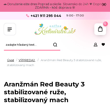
🚗 Doručenie ešte dnes Poprad a okolie. Slovensko do 24h 💗 Doprava
ZDARMA – kód: doprava 🌸
+421 911 295 044
9:00 - 17:00
0
Úvod
VÝPREDAJ
Aranžmán Red Beauty 3 stabilizované ruže,
stabilizovaný mach
Aranžmán Red Beauty 3
stabilizované ruže,
stabilizovaný mach