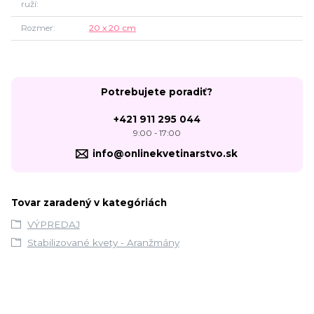
ruží
Rozmer
20 x 20 cm
Potrebujete poradiť?
+421 911 295 044
9:00 - 17:00
info@onlinekvetinarstvo.sk
Tovar zaradený v kategóriách
VÝPREDAJ
Stabilizované kvety - Aranžmány