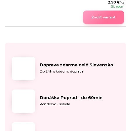
2,90 €
/
ks
Skladom
Zvoliť variant
Doprava zdarma celé Slovensko
Do 24h s kódom: doprava
Donáška Poprad - do 60min
Pondelok - sobota