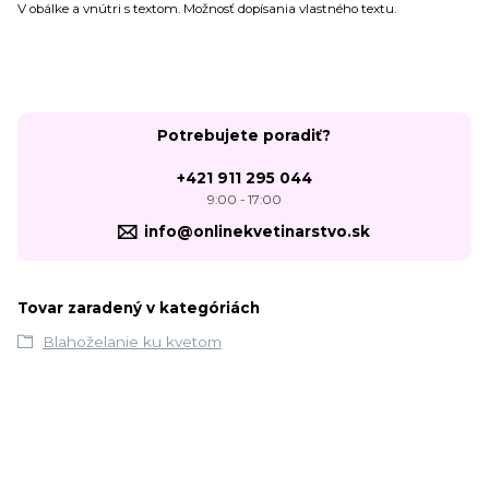
V obálke a vnútri s textom. Možnosť dopísania vlastného textu.
Potrebujete poradiť?
+421 911 295 044
9:00 - 17:00
info@onlinekvetinarstvo.sk
Tovar zaradený v kategóriách
Blahoželanie ku kvetom