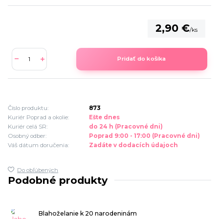
2,90 €
/
ks
Pridať do košíka
Číslo produktu:
873
Kuriér Poprad a okolie:
Ešte dnes
Kuriér celá SR:
do 24 h (Pracovné dni)
Osobný odber:
Poprad 9:00 - 17:00 (Pracovné dni)
Váš dátum doručenia:
Zadáte v dodacích údajoch
Do obľúbených
Podobné produkty
Blahoželanie k 20 narodeninám