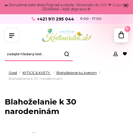
🚗 Doručenie ešte dnes Poprad a okolie. Slovensko do 24h 💗 Doprava
ZDARMA – kód: doprava 🌸
+421 911 295 044
9:00 - 17:00
0
Úvod
KYTICE & KVETY
Blahoželanie ku kvetom
Blahoželanie k 30 narodeninám
Blahoželanie k 30
narodeninám