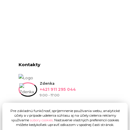
Kontakty
Zdenka
+421 911 295 044
9:00 - 17:00
info@onlinekvetinarstvo.sk
Pre základnú funkčnosť, spríjemnenie používania webu, analytické
účely a v prípade udelenia súhlasu aj na účely cielenia reklamy
využívame
súbory cookies
. Nastavenie vlastných preferencií cookies
môžete kedykoľvek upraviť odkazom v spodnej časti stránok.