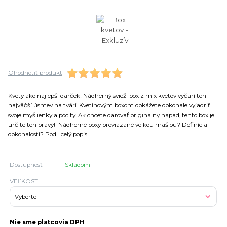
Ohodnotiť produkt
Kvety ako najlepší darček! Nádherný svieži box z mix kvetov vyčarí ten
najväčší úsmev na tvári. Kvetinovým boxom dokážete dokonale vyjadriť
svoje myšlienky a pocity. Ak chcete darovať originálny nápad, tento box je
určite ten pravý! Nádherné boxy previazané veľkou mašľou? Definícia
dokonalosti? Pod...
celý popis
Dostupnosť
Skladom
VEĽKOSTI
Nie sme platcovia DPH