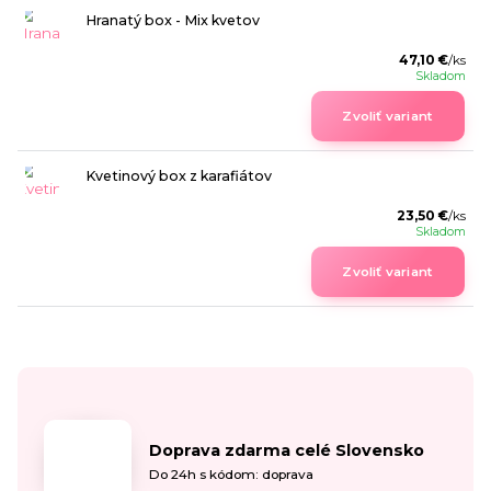
Hranatý box - Mix kvetov
47,10 €
/
ks
Skladom
Zvoliť variant
Kvetinový box z karafiátov
23,50 €
/
ks
Skladom
Zvoliť variant
Doprava zdarma celé Slovensko
Do 24h s kódom: doprava