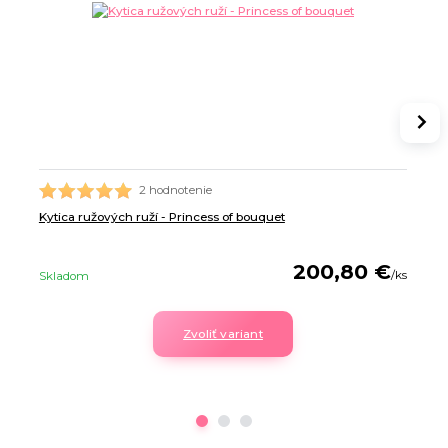
2 hodnotenie
Kytica ružových ruží - Princess of bouquet
200,80 €
/
ks
Skladom
Zvoliť variant