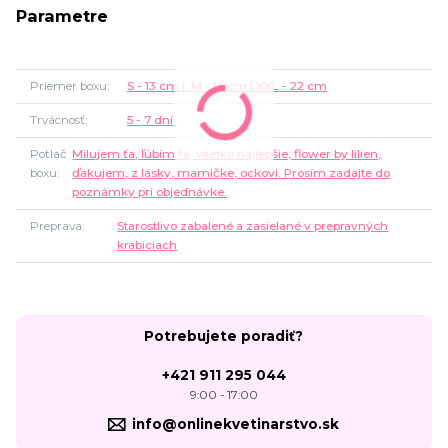
Parametre
Priemer boxu
S - 13 cm | M - 16 cm | XXL - 22 cm
Trvácnosť
5 - 7 dní
Potlač
Milujem ťa, ľúbim ťa, všetko najlepšie, flower by lilien,
boxu
ďakujem, z lásky, mamičke, ockovi. Prosím zadajte do
poznámky pri objednávke.
Preprava
Starostlivo zabalené a zasielané v prepravných
krabiciach
Potrebujete poradiť?
+421 911 295 044
9:00 - 17:00
info@onlinekvetinarstvo.sk