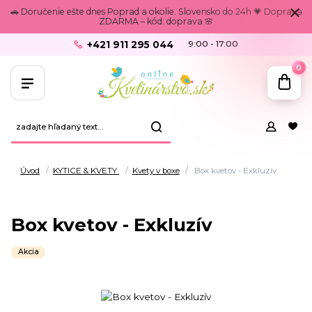
🚗 Doručenie ešte dnes Poprad a okolie. Slovensko do 24h 💗 Doprava
ZDARMA – kód: doprava 🌸
+421 911 295 044
9:00 - 17:00
0
Úvod
KYTICE & KVETY
Kvety v boxe
Box kvetov - Exkluzív
Box kvetov - Exkluzív
Akcia