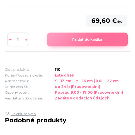
69,60 €
/
ks
Pridať do košíka
Číslo produktu:
110
Kuriér Poprad a okolie:
Ešte dnes
Priemer boxu:
S - 13 cm | M - 16 cm | XXL - 22 cm
Kuriér celá SR:
do 24 h (Pracovné dni)
Osobný odber:
Poprad 9:00 - 17:00 (Pracovné dni)
Váš dátum doručenia:
Zadáte v dodacích údajoch
Do obľúbených
Podobné produkty