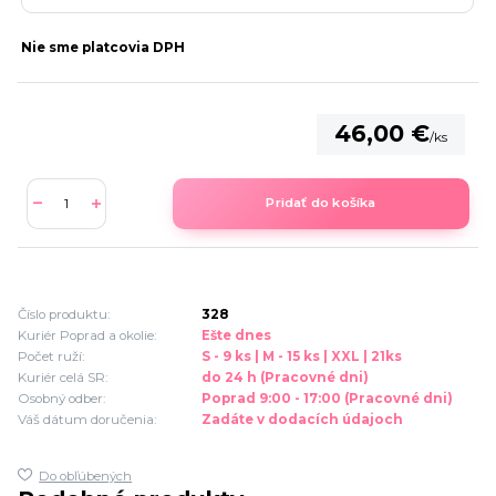
Nie sme platcovia DPH
46,00 €
/
ks
Pridať do košíka
Číslo produktu:
328
Kuriér Poprad a okolie:
Ešte dnes
Počet ruží:
S - 9 ks | M - 15 ks | XXL | 21ks
Kuriér celá SR:
do 24 h (Pracovné dni)
Osobný odber:
Poprad 9:00 - 17:00 (Pracovné dni)
Váš dátum doručenia:
Zadáte v dodacích údajoch
Do obľúbených