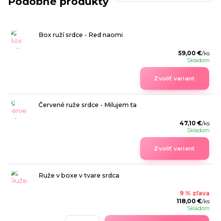
Podobné produkty
Box ruží srdce - Red naomi
59,00 €
/
ks
Skladom
Zvoliť variant
Červené ruže srdce - Milujem ťa
47,10 €
/
ks
Skladom
Zvoliť variant
Ruže v boxe v tvare srdca
9 % zľava
118,00 €
/
ks
Skladom