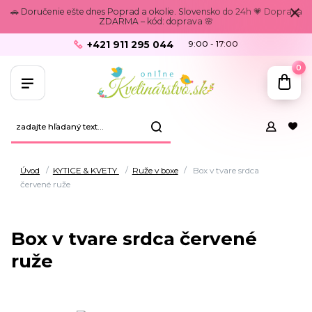
🚗 Doručenie ešte dnes Poprad a okolie. Slovensko do 24h 💗 Doprava
ZDARMA – kód: doprava 🌸
+421 911 295 044
9:00 - 17:00
0
Úvod
KYTICE & KVETY
Ruže v boxe
Box v tvare srdca
červené ruže
Box v tvare srdca červené
ruže