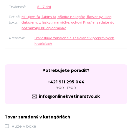
Trvácnosť
5 - 7 dní
Potlač
Milujem ťa, ľúbim ťa, všetko najlepšie, flower by lilien,
boxu
ďakujem, z lásky, mamičke, ockovi Prosím zadajte do
poznámky pri objednávke
Preprava
Starostlivo zabalené a zasielané v prepravných
krabiciach
Potrebujete poradiť?
+421 911 295 044
9:00 - 17:00
info@onlinekvetinarstvo.sk
Tovar zaradený v kategóriách
Ruže v boxe