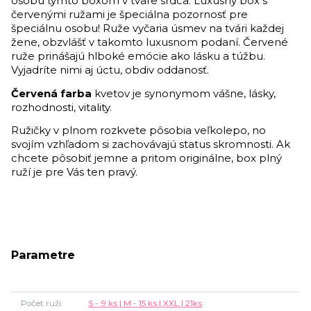
osobu týmto boxom v tvare srdca. Luxusný box s
červenými ružami je špeciálna pozornosť pre
špeciálnu osobu! Ruže vyčaria úsmev na tvári každej
žene, obzvlášť v takomto luxusnom podaní. Červené
ruže prinášajú hlboké emócie ako lásku a túžbu.
Vyjadríte nimi aj úctu, obdiv oddanosť.
Červená farba
kvetov je synonymom vášne, lásky,
rozhodnosti, vitality.
Ružičky v plnom rozkvete pôsobia veľkolepo, no
svojím vzhľadom si zachovávajú status skromnosti. Ak
chcete pôsobiť jemne a pritom originálne, box plný
ruží je pre Vás ten pravý.
Parametre
Počet ruží
S - 9 ks | M - 15 ks | XXL | 21ks