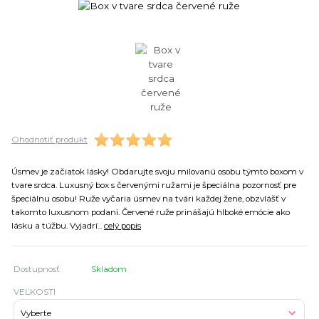
Ohodnotiť produkt
Úsmev je začiatok lásky! Obdarujte svoju milovanú osobu týmto boxom v
tvare srdca. Luxusný box s červenými ružami je špeciálna pozornosť pre
špeciálnu osobu! Ruže vyčaria úsmev na tvári každej žene, obzvlášť v
takomto luxusnom podaní. Červené ruže prinášajú hlboké emócie ako
lásku a túžbu. Vyjadrí...
celý popis
Dostupnosť
Skladom
VEĽKOSTI