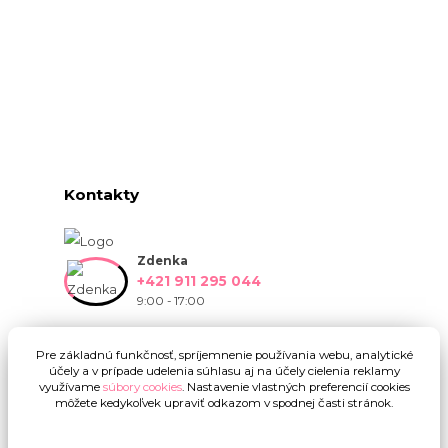
Kontakty
Zdenka
+421 911 295 044
9:00 - 17:00
info@onlinekvetinarstvo.sk
Pre základnú funkčnosť, spríjemnenie používania webu, analytické
účely a v prípade udelenia súhlasu aj na účely cielenia reklamy
využívame
súbory cookies
. Nastavenie vlastných preferencií cookies
môžete kedykoľvek upraviť odkazom v spodnej časti stránok.