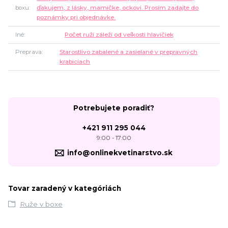
boxu
ďakujem, z lásky, mamičke, ockovi. Prosím zadajte do
poznámky pri objednávke.
Iné
Počet ruží záleží od veľkosti hlavičiek
Preprava
Starostlivo zabalené a zasielané v prepravných
krabiciach
Potrebujete poradiť?
+421 911 295 044
9:00 - 17:00
info@onlinekvetinarstvo.sk
Tovar zaradený v kategóriách
Ruže v boxe