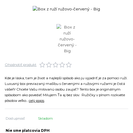
Ohodnotiť produkt
Kde je láska, tam je život a najlepší spôsob ako ju vyjadriť je za pomoci ruží.
Luxusný box previazaný mašľou s červenými a ružovými ružami je čistá
vášeň! Chcete Vašu milovanú osobu zaujať? Tento box je originálnym
spôsobom ako povedať Milujem Ťa aj bez slov. Ružičky v plnom rozkvete
pôsobia veľko...
celý popis
Dostupnosť
Skladom
Nie sme platcovia DPH