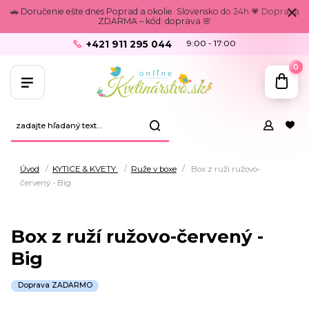
🚗 Doručenie ešte dnes Poprad a okolie. Slovensko do 24h 💗 Doprava
ZDARMA – kód: doprava 🌸
+421 911 295 044
9:00 - 17:00
0
Úvod
KYTICE & KVETY
Ruže v boxe
Box z ruží ružovo-
červený - Big
Box z ruží ružovo-červený -
Big
Doprava ZADARMO