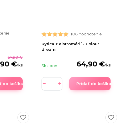
tenie
106 hodnotenie
Kytica z alstromérií - Colour
dream
57,90 €
64,90 €
,90 €
/
ks
/
ks
Skladom
ť do košíka
Pridať do košíka