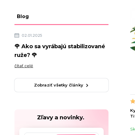
Blog
02.01.2025
🌹 Ako sa vyrábajú stabilizované
ruže? 🌹
čítať celé
Zobraziť všetky články
Ky
Ti
Zľavy a novinky.
S