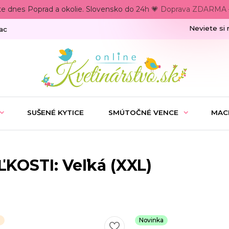
te dnes Poprad a okolie. Slovensko do 24h 💗 Doprava ZDARMA –
Neviete si 
ac
SUŠENÉ KYTICE
SMÚTOČNÉ VENCE
MAC
ĽKOSTI: Veľká (XXL)
a
Novinka