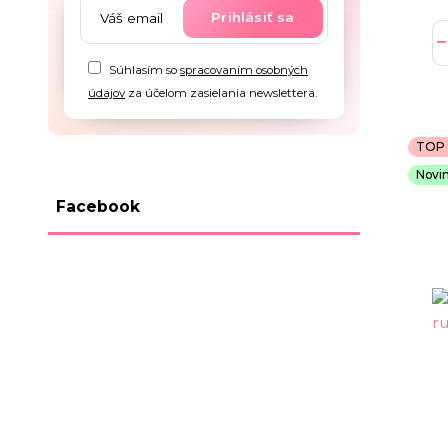
Prihlásiť sa
Súhlasím so
spracovaním osobných
údajov
za účelom zasielania newslettera.
TOP 
Novi
Facebook