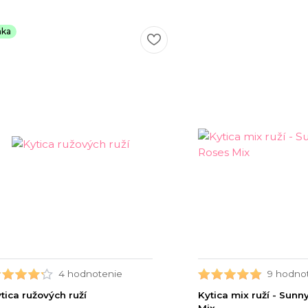
nka
4 hodnotenie
9 hodno
tica ružových ruží
Kytica mix ruží - Sunn
Mix