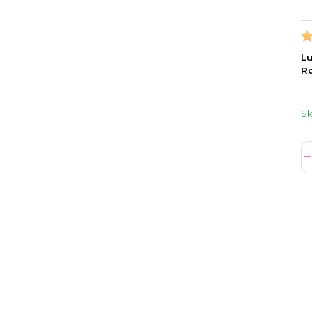
Lu
R
S