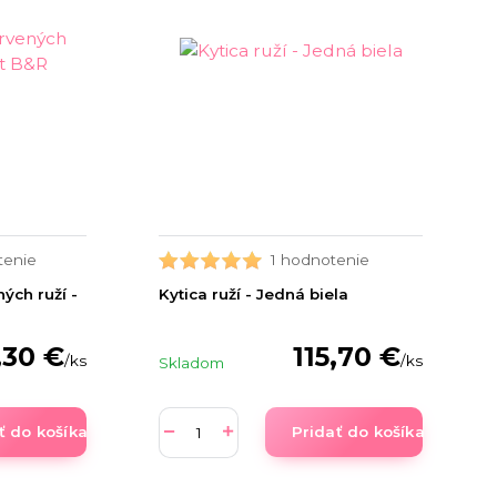
tenie
1 hodnotenie
ých ruží -
Kytica ruží - Jedná biela
,30 €
115,70 €
/
ks
/
ks
Skladom
ť do košíka
Pridať do košíka