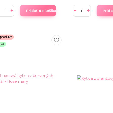
Pridať do košíka
Prida
produkt
nka