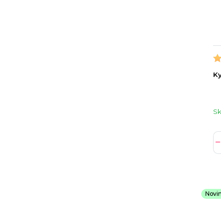
Ky
S
Novi