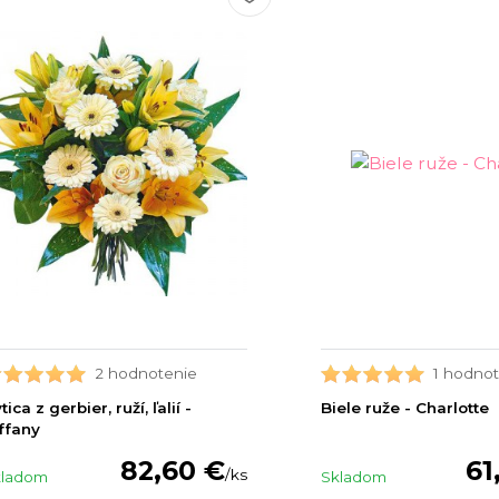
2 hodnotenie
1 hodnot
tica z gerbier, ruží, ľalií -
Biele ruže - Charlotte
ffany
82,60 €
61
/
ks
kladom
Skladom