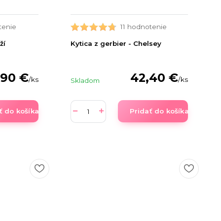
tenie
11 hodnotenie
ží
Kytica z gerbier - Chelsey
,90 €
42,40 €
/
ks
/
ks
Skladom
ť do košíka
Pridať do košíka