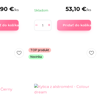
,90 €
53,10 €
/
ks
/
ks
Skladom
ť do košíka
Pridať do košíka
TOP produkt
Novinka