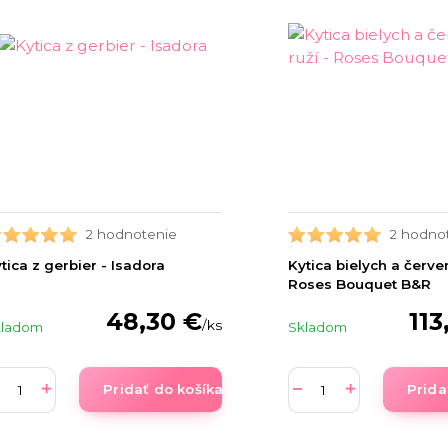
2 hodnotenie
2 hodno
tica z gerbier - Isadora
Kytica bielych a červen
Roses Bouquet B&R
48,30 €
113
/
ks
kladom
Skladom
Pridať do košíka
Prida