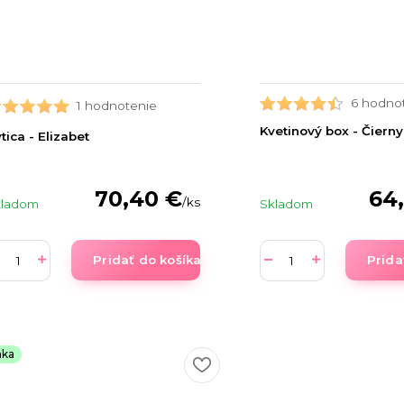
6 hodno
1 hodnotenie
Kvetinový box - Čierny
tica - Elizabet
70,40 €
64
/
ks
kladom
Skladom
Pridať do košíka
Prida
nka