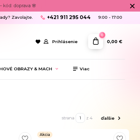
 kód: doprava 🌸
+421 911 295 044
rady? Zavolajte.
9:00 - 17:00
0
0,00 €
Prihlásenie
HOVÉ OBRAZY & MACH
Viac
strana
z 4
ďalšie
Akcia