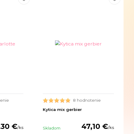
enie
8 hodnotenie
Kytica mix gerbier
,30 €
47,10 €
/
ks
/
ks
Skladom