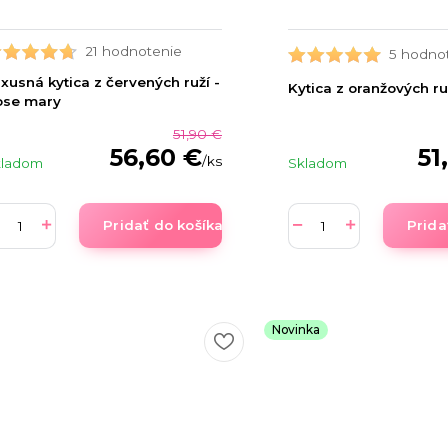
21 hodnotenie
5 hodno
xusná kytica z červených ruží -
Kytica z oranžových ru
ose mary
51,90 €
51
56,60 €
/
ks
Skladom
kladom
Pridať do košíka
Prida
Novinka