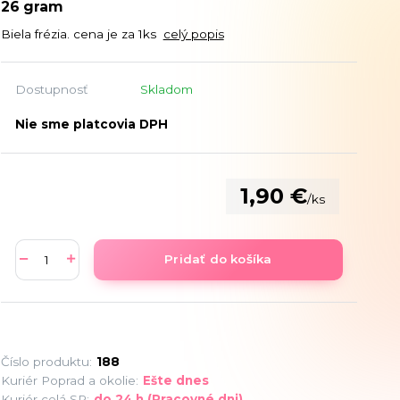
26 gram
Biela frézia. cena je za 1ks
celý popis
Dostupnosť
Skladom
Nie sme platcovia DPH
1,90 €
/
ks
Pridať do košíka
Číslo produktu:
188
Kuriér Poprad a okolie:
Ešte dnes
Kuriér celá SR:
do 24 h (Pracovné dni)