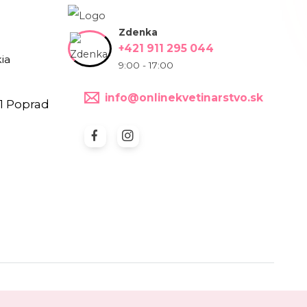
Zdenka
+421 911 295 044
ia
9:00 - 17:00
info@onlinekvetinarstvo.sk
1 Poprad