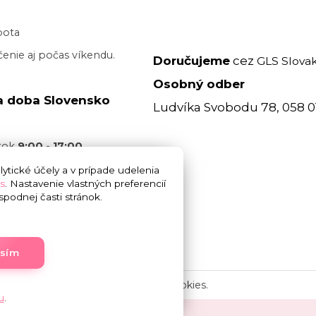
bota
enie aj počas víkendu.
Doručujeme
cez
GLS Slovak
Osobný odber
a doba Slovensko
Ludvíka Svobodu 78, 058 0
atok
9:00 - 17:00
acovný deň je realizované
ytické účely a v prípade udelenia
s
. Nastavenie vlastných preferencií
 17:00
bez garancie
podnej časti stránok.
 doručenia. Cez víkend
.
asím
Upravit sběr cookies.
u
.