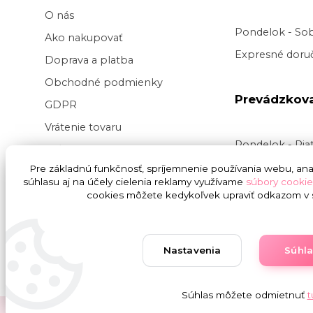
O nás
Pondelok - So
Ako nakupovať
Expresné doruč
Doprava a platba
Obchodné podmienky
Prevádzkov
GDPR
Vrátenie tovaru
Pondelok - Pi
Veľkoobchod kvetov
Doručenie v pr
Pre základnú funkčnosť, spríjemnenie používania webu, anal
Blog
súhlasu aj na účely cielenia reklamy využívame
súbory cookie
v
čase
9:00 do
Svadba na kľúč
cookies môžete kedykoľvek upraviť odkazom v s
presnej hodiny
nedoručujeme
Nastavenia
Súhl
Súhlas môžete odmietnuť
t
Copyright © 2019 - 2025 Onlinekvetinarstvo.sk