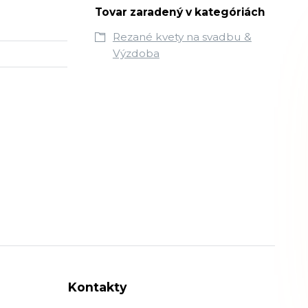
Tovar zaradený v kategóriách
Rezané kvety na svadbu &
Výzdoba
Kontakty