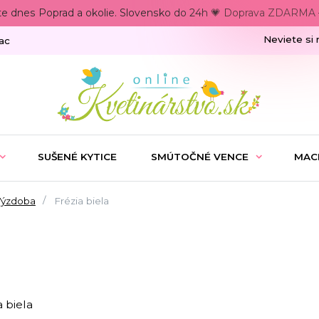
te dnes Poprad a okolie. Slovensko do 24h 💗 Doprava ZDARMA –
Neviete si 
ac
SUŠENÉ KYTICE
SMÚTOČNÉ VENCE
MAC
Výzdoba
Frézia biela