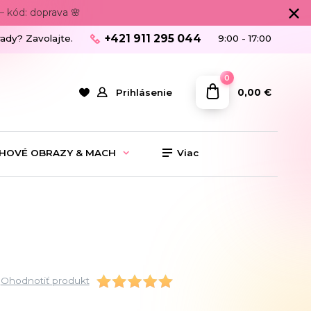
 kód: doprava 🌸
+421 911 295 044
rady? Zavolajte.
9:00 - 17:00
0
0,00 €
Prihlásenie
HOVÉ OBRAZY & MACH
Viac
Ohodnotiť produkt