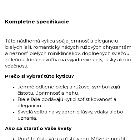
Kompletné špecifikácie
Táto nádherná kytica spája jemnosť a eleganciu
bielych ľalií, romantický nádych ružových chryzantém
a nežnosť bielych miniklinčekov, doplnených sviežou
zeleňou. Ideálna voľba na vyjadrenie úcty, lásky alebo
vďačnosti.
Prečo si vybrať túto kyticu?
Jemné odtiene bielej a ružovej symbolizujú
čistotu, úprimnosť a nehu.
Biele ľalie dodávajú kytici sofistikovanosť a
eleganciu.
Skvelá voľba na vyjadrenie lásky, vďaky alebo
uznania.
Ako sa starať o Vaše kvety
Použite čistú vázu a čistú vodu. Môžete použiť