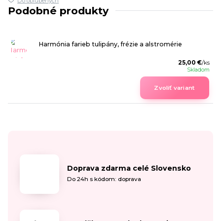
Do obľúbených
Podobné produkty
Harmónia farieb tulipány, frézie a alstromérie
25,00 €
/
ks
Skladom
Zvoliť variant
Doprava zdarma celé Slovensko
Do 24h s kódom: doprava