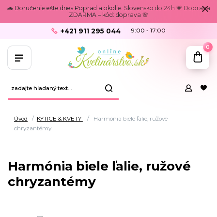
🚗 Doručenie ešte dnes Poprad a okolie. Slovensko do 24h 💗 Doprava
ZDARMA – kód: doprava 🌸
+421 911 295 044
9:00 - 17:00
0
Úvod
KYTICE & KVETY
Harmónia biele ľalie, ružové
chryzantémy
Harmónia biele ľalie, ružové
chryzantémy