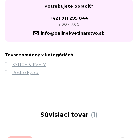
Potrebujete poradiť?
+421 911 295 044
9:00 - 17:00
info@onlinekvetinarstvo.sk
Tovar zaradený v kategóriách
KYTICE & KVETY
Pestré kytice
Súvisiaci tovar
1