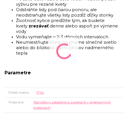
výživu pre rezané kvety
Odstráňte listy pod čiarou ponoru, ale
neodstraňujte všetky listy pozdĺž dĺžky stonky
Životnosť kytice predĺžite tým, ak budete
kvety
zrezávať
denne alebo aspoň pri výmene
vody
Vodu vymieňajte v 2-3 dňových intervaloch
Neumiestňujte kvety na priame slnečné svetlo
alebo do blízkosti iných zdrojov nadmerného
tepla
Parametre
Počet kvetov
17 ks
Preprava
Starostlivo zabalené a zasielané v prepravných
krabiciach