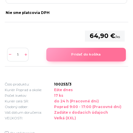
Nie sme platcovia DPH
64,90 €
/
ks
Pridať do košíka
Číslo produktu:
100253/3
Kuriér Poprad a okolie:
Ešte dnes
Počet kvetov:
17 ks
Kuriér celá SR:
do 24 h (Pracovné dni)
Osobný odber:
Poprad 9:00 - 17:00 (Pracovné dni)
Váš dátum doručenia:
Zadáte v dodacích údajoch
VEĽKOSTI:
Veľká (XXL)