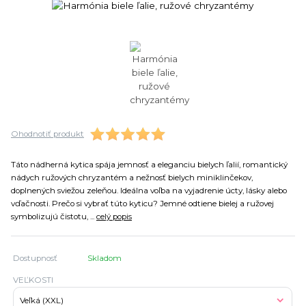
Ohodnotiť produkt
Táto nádherná kytica spája jemnosť a eleganciu bielych ľalií, romantický
nádych ružových chryzantém a nežnosť bielych miniklinčekov,
doplnených sviežou zeleňou. Ideálna voľba na vyjadrenie úcty, lásky alebo
vďačnosti. Prečo si vybrať túto kyticu? Jemné odtiene bielej a ružovej
symbolizujú čistotu, ...
celý popis
Dostupnosť
Skladom
VEĽKOSTI