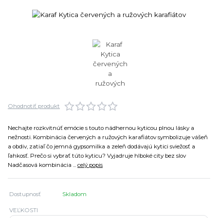
Ohodnotiť produkt
Nechajte rozkvitnúť emócie s touto nádhernou kyticou plnou lásky a
nežnosti. Kombinácia červených a ružových karafiátov symbolizuje vášeň
a obdiv, zatiaľ čo jemná gypsomilka a zeleň dodávajú kytici sviežosť a
ľahkosť. Prečo si vybrať túto kyticu? Vyjadruje hlboké city bez slov
Nadčasová kombinácia ...
celý popis
Dostupnosť
Skladom
VEĽKOSTI