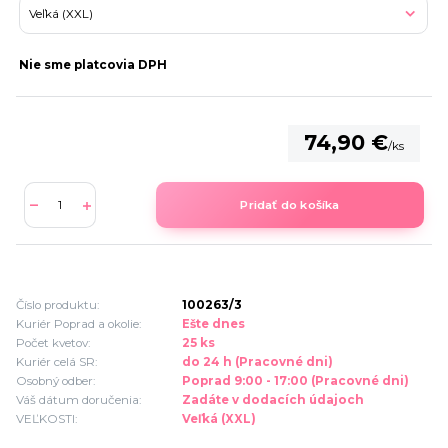
Nie sme platcovia DPH
74,90 €
/
ks
Pridať do košíka
Číslo produktu:
100263/3
Kuriér Poprad a okolie:
Ešte dnes
Počet kvetov:
25 ks
Kuriér celá SR:
do 24 h (Pracovné dni)
Osobný odber:
Poprad 9:00 - 17:00 (Pracovné dni)
Váš dátum doručenia:
Zadáte v dodacích údajoch
VEĽKOSTI:
Veľká (XXL)