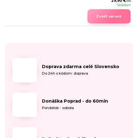
29,90 €
/
ks
Skladom
Zvoliť variant
Doprava zdarma celé Slovensko
Do 24h s kódom: doprava
Donáška Poprad - do 60min
Pondelok - sobota