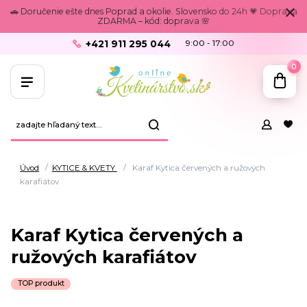
🚗 Doručenie ešte dnes Poprad a okolie. Slovensko do 24h 💗 Doprava
ZDARMA – kód: doprava 🌸
+421 911 295 044
9:00 - 17:00
0
Úvod
KYTICE & KVETY
Karaf Kytica červených a ružových
karafiátov
Karaf Kytica červených a
ružových karafiátov
TOP produkt