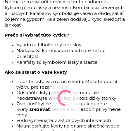
Nechajte rozkvitnúť emócie s touto nádhernou
kyticou plnou lásky a nežnosti. Kombinácia červených
a ružových karafiátov symbolizuje vášeň a obdiv, zatiaľ
čo jemná gypsomilka a zeleň dodávajú kytici sviežosť a
ľahkosť.
Prečo si vybrať túto kyticu?
Vyjadruje hlboké city bez slov
Nadčasová kombinácia farieb pre každú
príležitosť
Karafiáty sú symbolom lásky a šťastia
Ako sa starať o Vaše kvety
Použite čistú vázu a čistú vodu. Môžete použiť
výživu pre rezané kvety
Odstráňte listy pod čiarou ponoru, ale
neodstraňujte všetky listy pozdĺž dĺžky stonky
Životnosť kytice predĺžite tým, ak budete
kvety
zrezávať
denne alebo aspoň pri výmene
vody
Vodu vymieňajte v 2-3 dňových intervaloch
Neumiestňujte kvety na priame slnečné svetlo