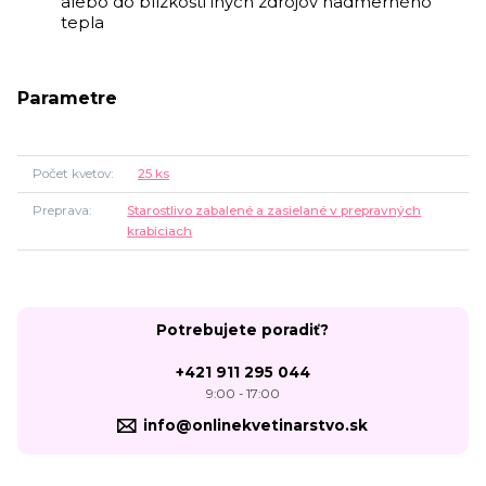
alebo do blízkosti iných zdrojov nadmerného
tepla
Parametre
Počet kvetov
25 ks
Preprava
Starostlivo zabalené a zasielané v prepravných
krabiciach
Potrebujete poradiť?
+421 911 295 044
9:00 - 17:00
info@onlinekvetinarstvo.sk