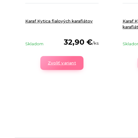
Karaf Kytica fialových karafiátov
Karaf K
karafiá
32,90 €
/
ks
Skladom
Sklad
Zvoliť variant