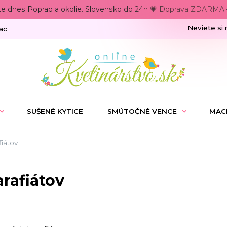
te dnes Poprad a okolie. Slovensko do 24h 💗 Doprava ZDARMA –
Neviete si 
ac
SUŠENÉ KYTICE
SMÚTOČNÉ VENCE
MAC
fiátov
rafiátov