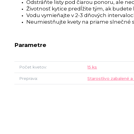
Odstráňte listy pod čiarou ponoru, ale neo
Životnosť kytice predĺžite tým, ak budete
Vodu vymieňajte v 2-3 dňových intervalo
Neumiestňujte kvety na priame slnečné s
Parametre
Počet kvetov
15 ks
Preprava
Starostlivo zabalené a