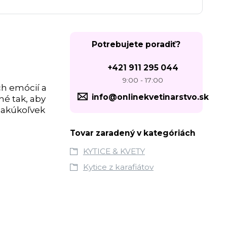
Potrebujete poradiť?
+421 911 295 044
9:00 - 17:00
ch emócií a
info@onlinekvetinarstvo.sk
né tak, aby
 akúkoľvek
Tovar zaradený v kategóriách
KYTICE & KVETY
Kytice z karafiátov