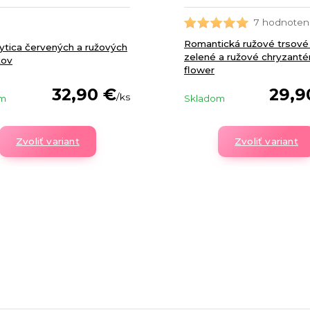
7 hodnoten
Romantická ružové trsové 
ytica červených a ružových
zelené a ružové chryzanté
tov
flower
32,90 €
29,9
/
ks
om
Skladom
Zvoliť variant
Zvoliť variant