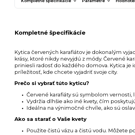
Kompletné špecifikácie
Parametre
Hodnote
Kompletné špecifikácie
Kytica červených karafiátov je dokonalým vyja
krásy, ktoré nikdy nevyjdú z módy. Červené karaf
priniesli radosť do každého domova. Kytica j
príležitosť, kde chcete vyjadriť svoje city.
Prečo si vybrať túto kyticu?
Červené karafiáty sú symbolom vernosti, l
Vydržia dlhšie ako iné kvety, čím poskytu
Ideálna na výnimočné chvíle, ako sú oslav
Ako sa starať o Vaše kvety
Použite čistú vázu a čistú vodu. Môžete po