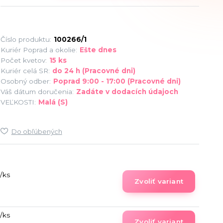
Číslo produktu:
100266/1
Kuriér Poprad a okolie:
Ešte dnes
Počet kvetov:
15 ks
Kuriér celá SR:
do 24 h (Pracovné dni)
Osobný odber:
Poprad 9:00 - 17:00 (Pracovné dni)
Váš dátum doručenia:
Zadáte v dodacích údajoch
VEĽKOSTI:
Malá (S)
Do obľúbených
/
ks
Zvoliť variant
/
ks
Zvoliť variant