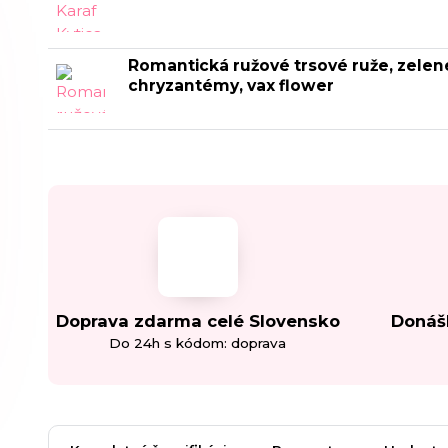
Romantická ružové trsové ruže, zelen
chryzantémy, vax flower
Doprava zdarma celé Slovensko
Donáš
Do 24h s kódom: doprava