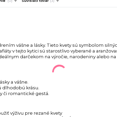
nie
0
Súvisiaci tovar
3
drením vášne a lásky. Tieto kvety sú symbolom silný
iáty v tejto kytici sú starostlivo vyberané a aranžova
e ideálnym darčekom na výročie, narodeniny alebo na
ásky a vášne.
jú dlhodobú krásu.
y či romantické gestá.
užiť výživu pre rezané kvety