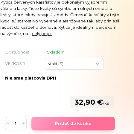
Kytica červených karafiátov je dokonalým vyjadrením
vášne a lásky. Tieto kvety sú symbolom silných emócií a
krásy, ktoré nikdy nevyjdú z módy. Červené karafiáty v tejto
kytici sú starostlivo vyberané a aranžované tak, aby priniesli
radosť do každého domova. Kytica je ideálnym darčekom
na výročie, na...
celý popis
Dostupnosť
Skladom
VEĽKOSTI
Nie sme platcovia DPH
32,90 €
/
ks
Pridať do košíka