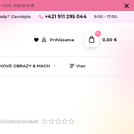
 kód: doprava 🌸
+421 911 295 044
rady? Zavolajte.
9:00 - 17:00
0
0,00 €
Prihlásenie
HOVÉ OBRAZY & MACH
Viac
Ohodnotiť produkt