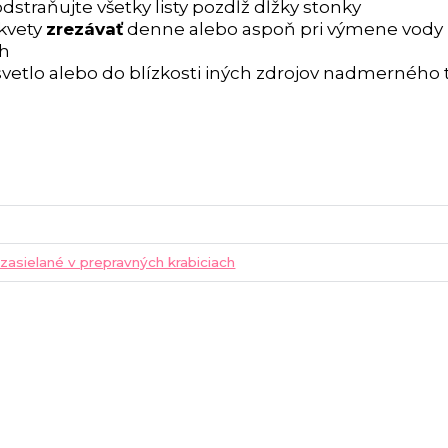
dstraňujte všetky listy pozdĺž dĺžky stonky
 kvety
zrezávať
denne alebo aspoň pri výmene vody
ch
vetlo alebo do blízkosti iných zdrojov nadmerného 
 zasielané v prepravných krabiciach