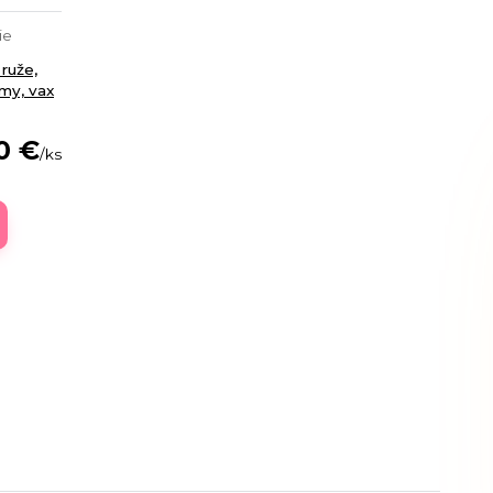
ie
ruže,
my, vax
0 €
/
ks