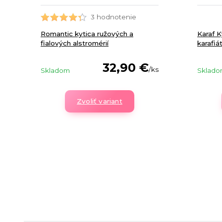
3 hodnotenie
Romantic kytica ružových a
Karaf K
fialových alstromérií
karafiá
32,90 €
/
ks
Skladom
Sklad
Zvoliť variant