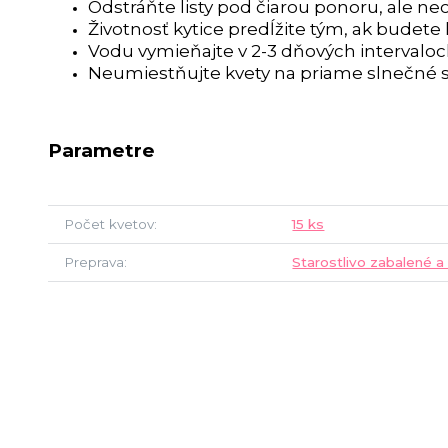
Odstráňte listy pod čiarou ponoru, ale neo
Životnosť kytice predĺžite tým, ak budete
Vodu vymieňajte v 2-3 dňových intervalo
Neumiestňujte kvety na priame slnečné s
Parametre
Počet kvetov
15 ks
Preprava
Starostlivo zabalené a