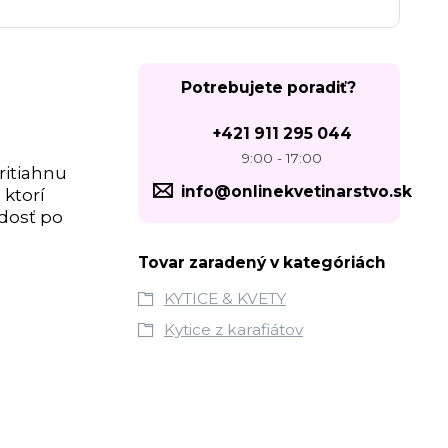
Potrebujete poradiť?
+421 911 295 044
9:00 - 17:00
ritiahnu
info@onlinekvetinarstvo.sk
 ktorí
dosť po
Tovar zaradený v kategóriách
KYTICE & KVETY
Kytice z karafiátov