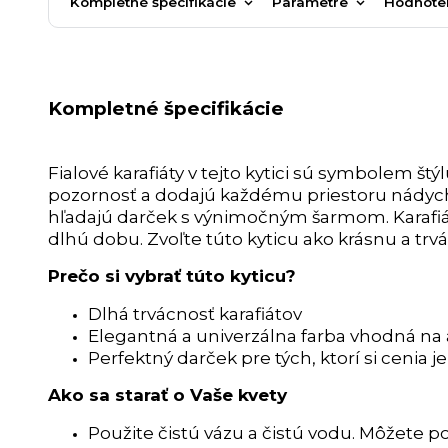
Kompletné špecifikácie
Parametre
Hodnote
Kompletné špecifikácie
Fialové karafiáty v tejto kytici sú symbolem št
pozornosť a dodajú každému priestoru nádych n
hľadajú darček s výnimočným šarmom. Karafiá
dlhú dobu. Zvoľte túto kyticu ako krásnu a t
Prečo si vybrať túto kyticu?
Dlhá trvácnosť karafiátov
Elegantná a univerzálna farba vhodná na
Perfektný darček pre tých, ktorí si cenia 
Ako sa starať o Vaše kvety
Použite čistú vázu a čistú vodu. Môžete po