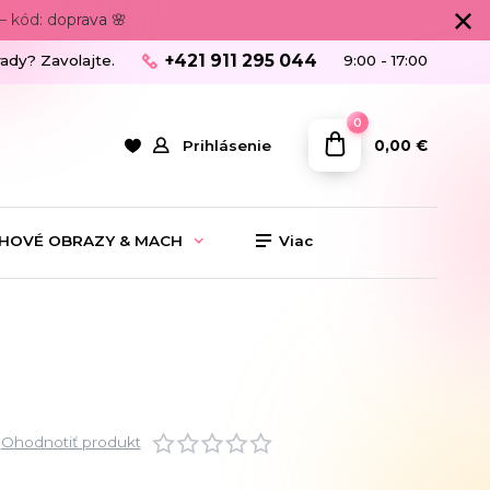
 kód: doprava 🌸
+421 911 295 044
rady? Zavolajte.
9:00 - 17:00
0
0,00 €
Prihlásenie
HOVÉ OBRAZY & MACH
Viac
Ohodnotiť produkt