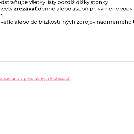
dstraňujte všetky listy pozdĺž dĺžky stonky
 kvety
zrezávať
denne alebo aspoň pri výmene vody
ch
vetlo alebo do blízkosti iných zdrojov nadmerného 
 zasielané v prepravných krabiciach