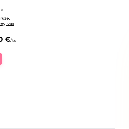
ie
ruže,
my, vax
0 €
/
ks