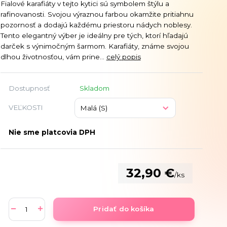
Fialové karafiáty v tejto kytici sú symbolem štýlu a
rafinovanosti. Svojou výraznou farbou okamžite pritiahnu
pozornosť a dodajú každému priestoru nádych noblesy.
Tento elegantný výber je ideálny pre tých, ktorí hľadajú
darček s výnimočným šarmom. Karafiáty, známe svojou
dlhou životnosťou, vám prine...
celý popis
Dostupnosť
Skladom
VEĽKOSTI
Nie sme platcovia DPH
32,90 €
/
ks
Pridať do košíka