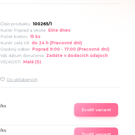
Číslo produktu:
100265/1
Kuriér Poprad a okolie:
Ešte dnes
Počet kvetov:
15 ks
Kuriér celá SR:
do 24 h (Pracovné dni)
Osobný odber:
Poprad 9:00 - 17:00 (Pracovné dni)
Váš dátum doručenia:
Zadáte v dodacích údajoch
VEĽKOSTI:
Malá (S)
Do obľúbených
/
ks
Zvoliť variant
/
ks
Zvoliť variant