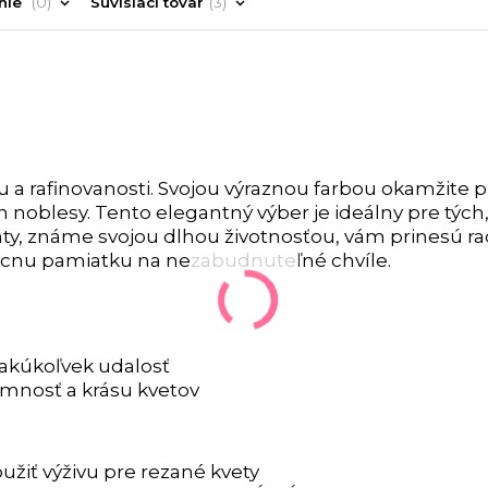
nie
0
Súvisiaci tovar
3
ýlu a rafinovanosti. Svojou výraznou farbou okamžite p
oblesy. Tento elegantný výber je ideálny pre tých,
ty, známe svojou dlhou životnosťou, vám prinesú ra
rvácnu pamiatku na nezabudnuteľné chvíle.
 akúkoľvek udalosť
jemnosť a krásu kvetov
užiť výživu pre rezané kvety