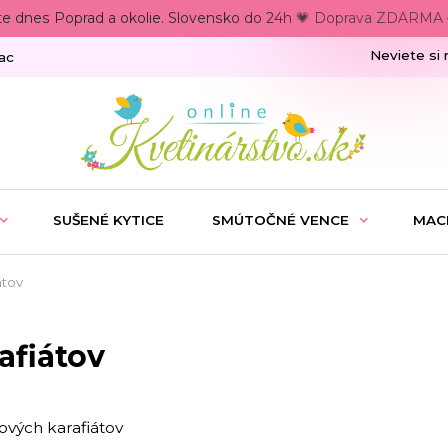
te dnes Poprad a okolie. Slovensko do 24h 💗 Doprava ZDARMA –
Neviete si 
ac
SUŠENÉ KYTICE
SMÚTOČNÉ VENCE
MAC
átov
afiátov