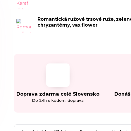
Romantická ružové trsové ruže, zelen
chryzantémy, vax flower
Doprava zdarma celé Slovensko
Donáš
Do 24h s kódom: doprava