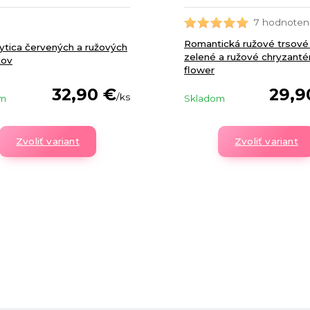
7 hodnoten
Romantická ružové trsové 
ytica červených a ružových
zelené a ružové chryzanté
tov
flower
32,90 €
29,9
/
ks
om
Skladom
Zvoliť variant
Zvoliť variant