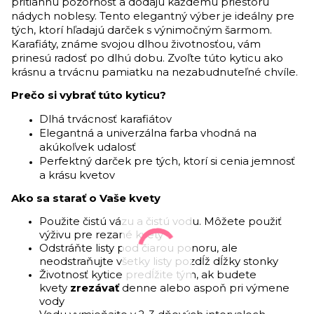
pritiahnu pozornosť a dodajú každému priestoru
nádych noblesy. Tento elegantný výber je ideálny pre
tých, ktorí hľadajú darček s výnimočným šarmom.
Karafiáty, známe svojou dlhou životnosťou, vám
prinesú radosť po dlhú dobu. Zvoľte túto kyticu ako
krásnu a trvácnu pamiatku na nezabudnuteľné chvíle.
Prečo si vybrať túto kyticu?
Dlhá trvácnosť karafiátov
Elegantná a univerzálna farba vhodná na
akúkoľvek udalosť
Perfektný darček pre tých, ktorí si cenia jemnosť
a krásu kvetov
Ako sa starať o Vaše kvety
Použite čistú vázu a čistú vodu. Môžete použiť
výživu pre rezané kvety
Odstráňte listy pod čiarou ponoru, ale
neodstraňujte všetky listy pozdĺž dĺžky stonky
Životnosť kytice predĺžite tým, ak budete
kvety
zrezávať
denne alebo aspoň pri výmene
vody