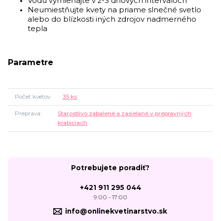
Vodu vymieňajte v 2-3 dňových intervaloch
Neumiestňujte kvety na priame slnečné svetlo
alebo do blízkosti iných zdrojov nadmerného
tepla
Parametre
Počet kvetov
35 ks
Preprava
Starostlivo zabalené a zasielané v prepravných
krabiciach
Potrebujete poradiť?
+421 911 295 044
9:00 - 17:00
info@onlinekvetinarstvo.sk