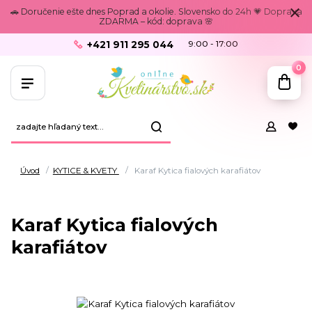
🚗 Doručenie ešte dnes Poprad a okolie. Slovensko do 24h 💗 Doprava
ZDARMA – kód: doprava 🌸
+421 911 295 044
9:00 - 17:00
0
Úvod
KYTICE & KVETY
Karaf Kytica fialových karafiátov
Karaf Kytica fialových
karafiátov