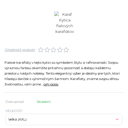
Ohodnotiť produkt
Fialové karafiáty v tejto kytici sú symbolem štýlu a rafinovanosti. Svojou
výraznou farbou okamžite pritiahnu pozornosť a dodajú každému
priestoru nádych noblesy. Tento elegantný výber je ideálny pre tých, ktorí
hľadajú darček s výnimočným šarmom. Karafiáty, známe svojou dlhou
životnosťou, vám prine...
celý popis
Dostupnosť
Skladom
VEĽKOSTI