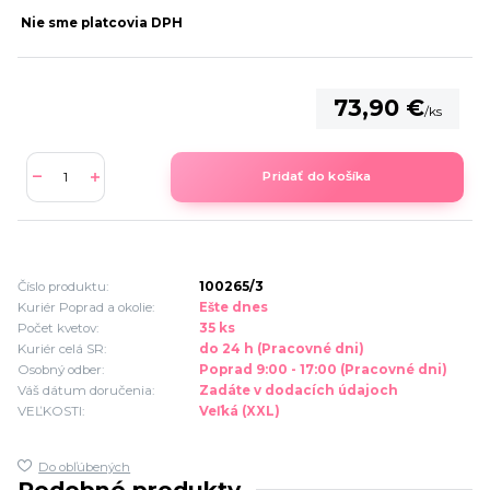
Nie sme platcovia DPH
73,90 €
/
ks
Pridať do košíka
Číslo produktu:
100265/3
Kuriér Poprad a okolie:
Ešte dnes
Počet kvetov:
35 ks
Kuriér celá SR:
do 24 h (Pracovné dni)
Osobný odber:
Poprad 9:00 - 17:00 (Pracovné dni)
Váš dátum doručenia:
Zadáte v dodacích údajoch
VEĽKOSTI:
Veľká (XXL)
Do obľúbených
Podobné produkty