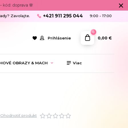
 kód: doprava 🌸
+421 911 295 044
rady? Zavolajte.
9:00 - 17:00
0
0,00 €
Prihlásenie
HOVÉ OBRAZY & MACH
Viac
Ohodnotiť produkt