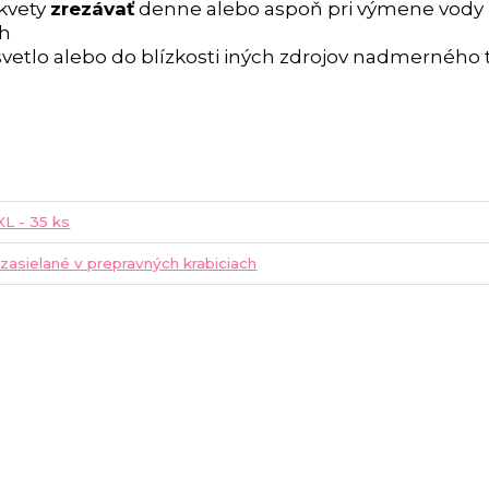
 kvety
zrezávať
denne alebo aspoň pri výmene vody
ch
vetlo alebo do blízkosti iných zdrojov nadmerného 
XXL - 35 ks
 zasielané v prepravných krabiciach