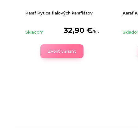
Karaf Kytica fialových karafiátov
Karaf K
32,90 €
/
ks
Skladom
Sklad
Zvoliť variant