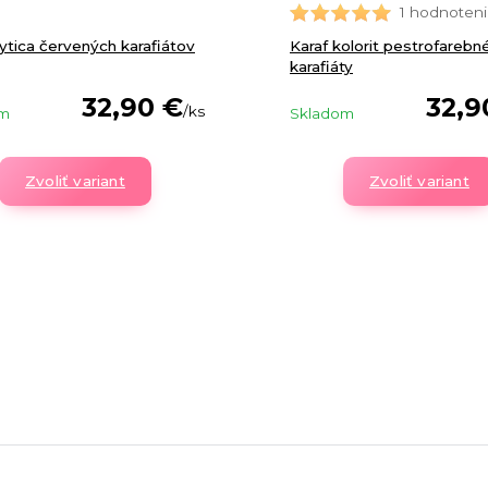
1 hodnoten
ytica červených karafiátov
Karaf kolorit pestrofarebn
karafiáty
32,90 €
32,9
/
ks
om
Skladom
Zvoliť variant
Zvoliť variant