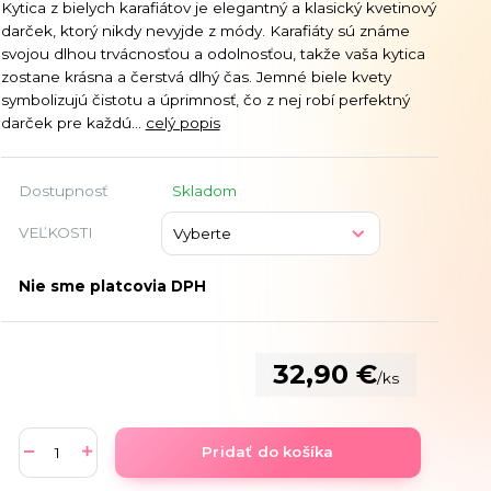
Kytica z bielych karafiátov je elegantný a klasický kvetinový
darček, ktorý nikdy nevyjde z módy. Karafiáty sú známe
svojou dlhou trvácnosťou a odolnosťou, takže vaša kytica
zostane krásna a čerstvá dlhý čas. Jemné biele kvety
symbolizujú čistotu a úprimnosť, čo z nej robí perfektný
darček pre každú...
celý popis
Dostupnosť
Skladom
VEĽKOSTI
Nie sme platcovia DPH
32,90 €
/
ks
Pridať do košíka