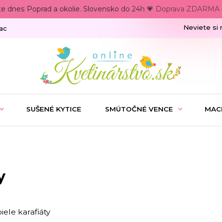
te dnes Poprad a okolie. Slovensko do 24h 💗 Doprava ZDARMA –
Neviete si 
ac
SUŠENÉ KYTICE
SMÚTOČNÉ VENCE
MAC
y