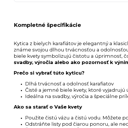
Kompletné špecifikácie
Kytica z bielych karafiátov je elegantný a klasi
známe svojou dlhou trvácnosťou a odolnosťou, 
biele kvety symbolizujú čistotu a úprimnosť, čo
svadby, výročia alebo ako pozornosť k vý
Prečo si vybrať túto kyticu?
Dlhá trvácnosť a odolnosť karafiatov
Čisté a jemné biele kvety, ktoré vyjadruj
Ideálna na svadby, výročia a špeciálne príl
Ako sa starať o Vaše kvety
Použite čistú vázu a čistú vodu. Môžete po
Odstráňte listy pod čiarou ponoru, ale neo