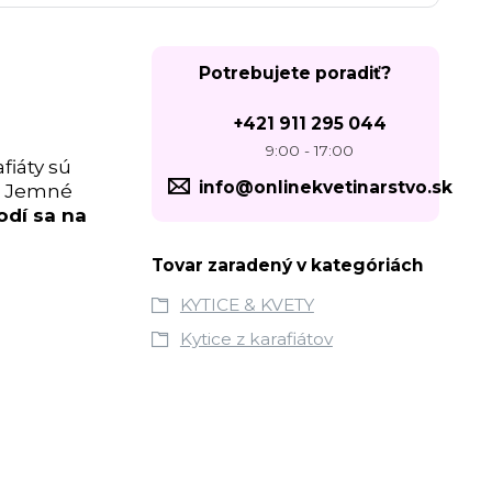
Potrebujete poradiť?
+421 911 295 044
9:00 - 17:00
fiáty sú
info@onlinekvetinarstvo.sk
s. Jemné
odí sa na
Tovar zaradený v kategóriách
KYTICE & KVETY
Kytice z karafiátov