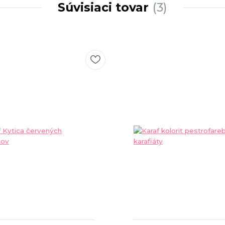
Súvisiaci tovar
3