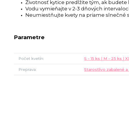
Životnosť kytice predĺžite tým, ak budete
Vodu vymieňajte v 2-3 dňových intervalo
Neumiestňujte kvety na priame slnečné s
Parametre
Počet kvetín
S - 15 ks | M - 25 ks | 
Preprava
Starostlivo zabalené a