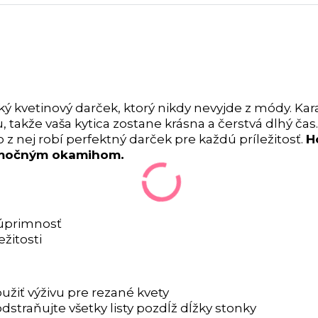
cký kvetinový darček, ktorý nikdy nevyjde z módy. Kara
takže vaša kytica zostane krásna a čerstvá dlhý ča
 z nej robí perfektný darček pre každú príležitosť.
H
nimočným okamihom.
ú úprimnosť
ežitosti
užiť výživu pre rezané kvety
dstraňujte všetky listy pozdĺž dĺžky stonky