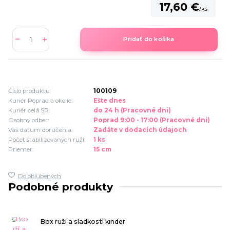
17,60 €
/
ks
Pridať do košíka
Číslo produktu:
100109
Kuriér Poprad a okolie:
Ešte dnes
Kuriér celá SR:
do 24 h (Pracovné dni)
Osobný odber:
Poprad 9:00 - 17:00 (Pracovné dni)
Váš dátum doručenia:
Zadáte v dodacích údajoch
Počet stabilizovaných ruží:
1 ks
Priemer:
15 cm
Do obľúbených
Podobné produkty
Box ruží a sladkostí kinder