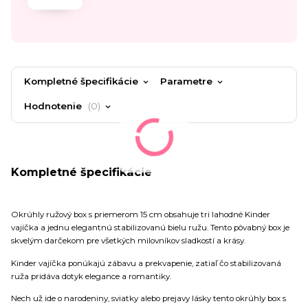
Kompletné špecifikácie
Parametre
Hodnotenie
0
Kompletné špecifikácie
Okrúhly ružový box s priemerom 15 cm obsahuje tri lahodné Kinder
vajíčka a jednu elegantnú stabilizovanú bielu ružu. Tento pôvabný box je
skvelým darčekom pre všetkých milovníkov sladkostí a krásy.
Kinder vajíčka ponúkajú zábavu a prekvapenie, zatiaľ čo stabilizovaná
ruža pridáva dotyk elegance a romantiky.
Nech už ide o narodeniny, sviatky alebo prejavy lásky tento okrúhly box s