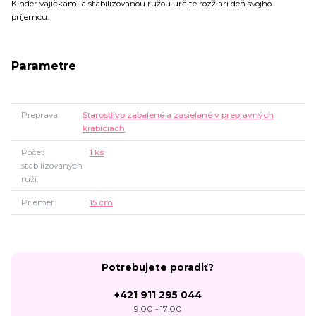
Kinder vajíčkami a stabilizovanou ružou určite rozžiari deň svojho
príjemcu.
Parametre
Preprava
Starostlivo zabalené a zasielané v prepravných
krabiciach
Počet
1 ks
stabilizovaných
ruží
Priemer
15 cm
Potrebujete poradiť?
+421 911 295 044
9:00 - 17:00