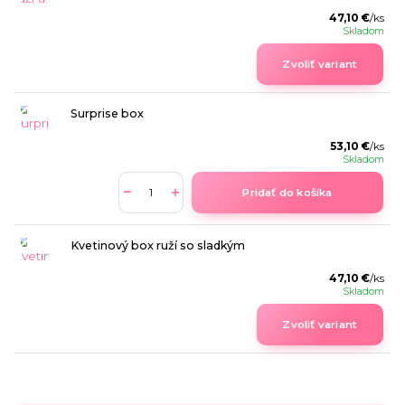
47,10 €
/
ks
Skladom
Zvoliť variant
Surprise box
53,10 €
/
ks
Skladom
Pridať do košíka
Kvetinový box ruží so sladkým
47,10 €
/
ks
Skladom
Zvoliť variant