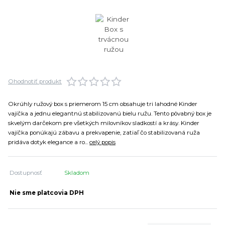
Ohodnotiť produkt
Okrúhly ružový box s priemerom 15 cm obsahuje tri lahodné Kinder
vajíčka a jednu elegantnú stabilizovanú bielu ružu. Tento pôvabný box je
skvelým darčekom pre všetkých milovníkov sladkostí a krásy. Kinder
vajíčka ponúkajú zábavu a prekvapenie, zatiaľ čo stabilizovaná ruža
pridáva dotyk elegance a ro...
celý popis
Dostupnosť
Skladom
Nie sme platcovia DPH