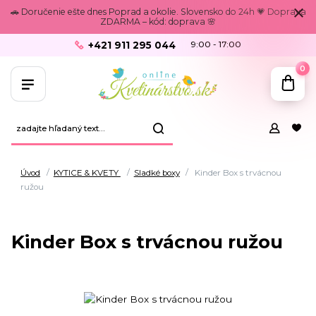
🚗 Doručenie ešte dnes Poprad a okolie. Slovensko do 24h 💗 Doprava
ZDARMA – kód: doprava 🌸
+421 911 295 044
9:00 - 17:00
0
Úvod
KYTICE & KVETY
Sladké boxy
Kinder Box s trvácnou
ružou
Kinder Box s trvácnou ružou