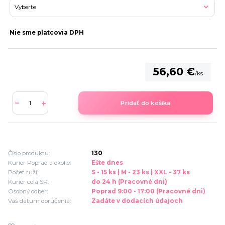
Nie sme platcovia DPH
56,60 €
/
ks
Pridať do košíka
Číslo produktu:
130
Kuriér Poprad a okolie:
Ešte dnes
Počet ruží:
S - 15 ks | M - 23 ks | XXL - 37 ks
Kuriér celá SR:
do 24 h (Pracovné dni)
Osobný odber:
Poprad 9:00 - 17:00 (Pracovné dni)
Váš dátum doručenia:
Zadáte v dodacích údajoch