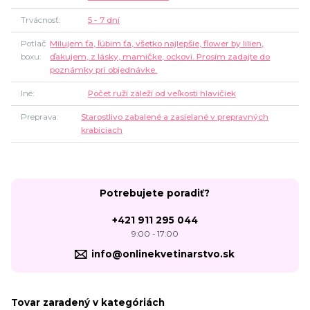
Trvácnosť
5 - 7 dní
Potlač
Milujem ťa, ľúbim ťa, všetko najlepšie, flower by lilien,
boxu
ďakujem, z lásky, mamičke, ockovi. Prosím zadajte do
poznámky pri objednávke.
Iné
Počet ruží záleží od veľkosti hlavičiek
Preprava
Starostlivo zabalené a zasielané v prepravných
krabiciach
Potrebujete poradiť?
+421 911 295 044
9:00 - 17:00
info@onlinekvetinarstvo.sk
Tovar zaradený v kategóriách