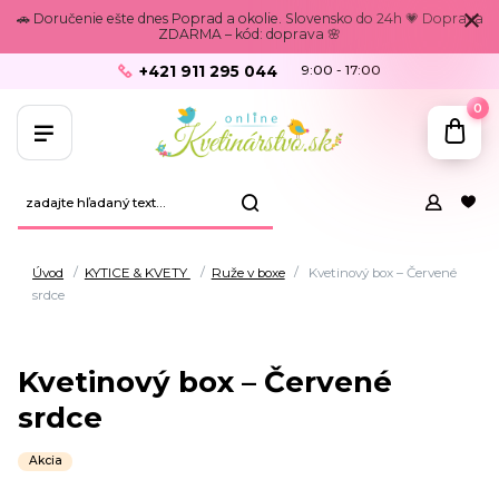
🚗 Doručenie ešte dnes Poprad a okolie. Slovensko do 24h 💗 Doprava
ZDARMA – kód: doprava 🌸
+421 911 295 044
9:00 - 17:00
0
Úvod
KYTICE & KVETY
Ruže v boxe
Kvetinový box – Červené
srdce
Kvetinový box – Červené
srdce
Akcia