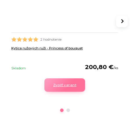
2 hodnotenie
Kytica ružových ruží - Princess of bouquet
200,80 €
/
ks
Skladom
Zvoliť variant