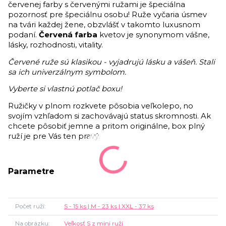
červenej farby s červenými ružami je špeciálna
pozornosť pre špeciálnu osobu! Ruže vyčaria úsmev
na tvári každej žene, obzvlášť v takomto luxusnom
podaní.
Červená farba
kvetov je synonymom vášne,
lásky, rozhodnosti, vitality.
Červené ruže sú klasikou - vyjadrujú lásku a vášeň. Stali
sa ich univerzálnym symbolom.
Vyberte si vlastnú potlač boxu!
Ružičky v plnom rozkvete pôsobia veľkolepo, no
svojím vzhľadom si zachovávajú status skromnosti. Ak
chcete pôsobiť jemne a pritom originálne, box plný
ruží je pre Vás ten pravý.
Parametre
Počet ruží
S - 15 ks | M - 23 ks | XXL - 37 ks
Na obrázku
Veľkosť S z mini ruží