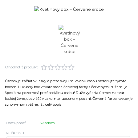
Ohodnotiť produkt
Úsmev je začiatok lásky a preto svoju milovanú osobu obdarujte týmto
boxom. Luxusný box v tvare srdca červenej farby s červenými ružami je
špeciálna pozornosť pre špeciálnu osobu! Ruže vyčaria úsmev na tvári
každej žene, obzvlášť v takomto luxusnom podaní. Červená farba kvetov je
synonymom vášne, lá...
celý popis
Dostupnosť
Skladom
VEĽKOSTI