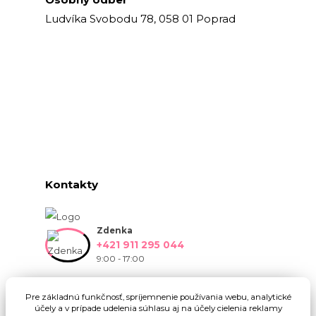
Osobný odber
Ludvíka Svobodu 78, 058 01 Poprad
Kontakty
Zdenka
+421 911 295 044
9:00 - 17:00
info@onlinekvetinarstvo.sk
Pre základnú funkčnosť, spríjemnenie používania webu, analytické
účely a v prípade udelenia súhlasu aj na účely cielenia reklamy