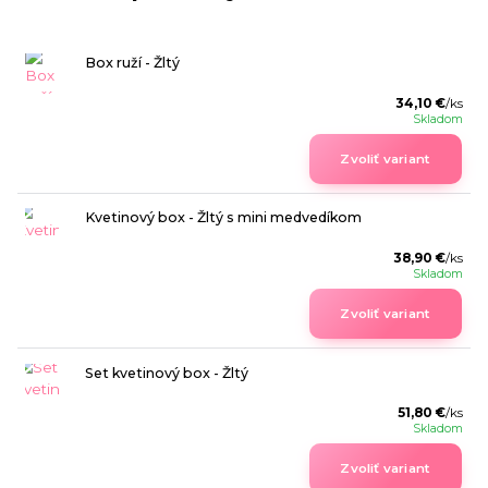
Box ruží - Žltý
34,10 €
/
ks
Skladom
Zvoliť variant
Kvetinový box - Žltý s mini medvedíkom
38,90 €
/
ks
Skladom
Zvoliť variant
Set kvetinový box - Žltý
51,80 €
/
ks
Skladom
Zvoliť variant