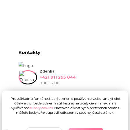
Kontakty
Zdenka
+421 911 295 044
9:00 - 17:00
info@onlinekvetinarstvo.sk
Pre základnú funkčnosť, spríjemnenie používania webu, analytické
účely a v prípade udelenia súhlasu aj na účely cielenia reklamy
využívame
súbory cookies
. Nastavenie vlastných preferencií cookies
môžete kedykoľvek upraviť odkazom v spodnej časti stránok.