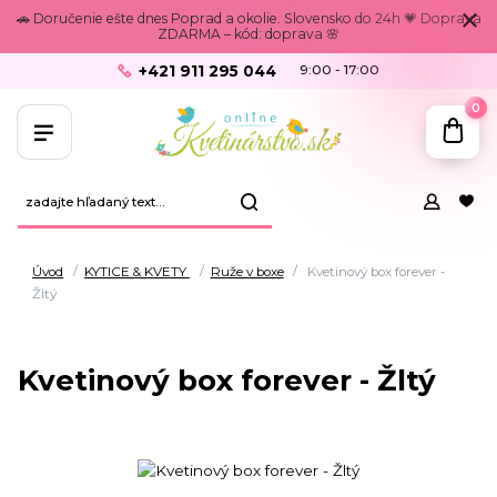
🚗 Doručenie ešte dnes Poprad a okolie. Slovensko do 24h 💗 Doprava
ZDARMA – kód: doprava 🌸
+421 911 295 044
9:00 - 17:00
0
Úvod
KYTICE & KVETY
Ruže v boxe
Kvetinový box forever -
Žltý
Kvetinový box forever - Žltý