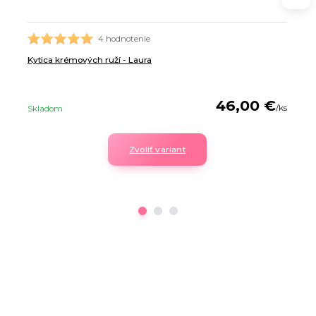
4 hodnotenie
Kytica krémových ruží - Laura
46,00 €
/
ks
Skladom
Zvoliť variant