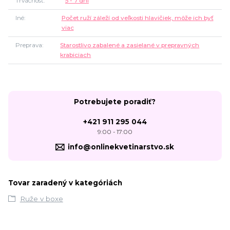
Trvácnosť
5 - 7 dní
Iné
Počet ruží záleží od veľkosti hlavičiek, môže ich byť
viac
Preprava
Starostlivo zabalené a zasielané v prepravných
krabiciach
Potrebujete poradiť?
+421 911 295 044
9:00 - 17:00
info@onlinekvetinarstvo.sk
Tovar zaradený v kategóriách
Ruže v boxe