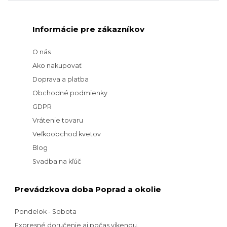
Informácie pre zákazníkov
O nás
Ako nakupovať
Doprava a platba
Obchodné podmienky
GDPR
Vrátenie tovaru
Veľkoobchod kvetov
Blog
Svadba na kľúč
Prevádzkova doba Poprad a okolie
Pondelok - Sobota
Expresné doručenie aj počas víkendu.