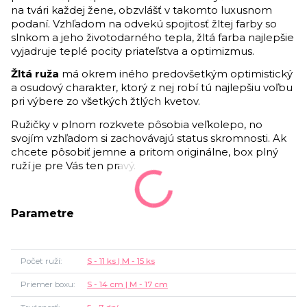
na tvári každej žene, obzvlášť v takomto luxusnom
podaní. Vzhľadom na odvekú spojitosť žltej farby so
slnkom a jeho životodarného tepla, žltá farba najlepšie
vyjadruje teplé pocity priateľstva a optimizmus.
Žltá ruža
má okrem iného predovšetkým optimistický
a osudový charakter, ktorý z nej robí tú najlepšiu voľbu
pri výbere zo všetkých žtlých kvetov.
Ružičky v plnom rozkvete pôsobia veľkolepo, no
svojím vzhľadom si zachovávajú status skromnosti.
Ak
chcete pôsobiť jemne a pritom originálne, box plný
ruží je pre Vás ten pravý.
Parametre
Počet ruží
S - 11 ks | M - 15 ks
Priemer boxu
S - 14 cm | M - 17 cm