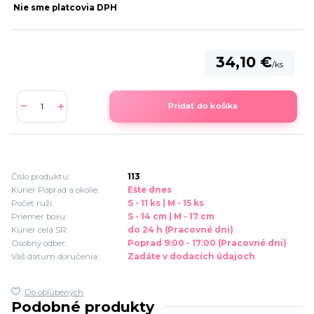
Nie sme platcovia DPH
34,10 €
/
ks
Pridať do košíka
Číslo produktu:
113
Kuriér Poprad a okolie:
Ešte dnes
Počet ruží:
S - 11 ks | M - 15 ks
Priemer boxu:
S - 14 cm | M - 17 cm
Kuriér celá SR:
do 24 h (Pracovné dni)
Osobný odber:
Poprad 9:00 - 17:00 (Pracovné dni)
Váš dátum doručenia:
Zadáte v dodacích údajoch
Do obľúbených
Podobné produkty