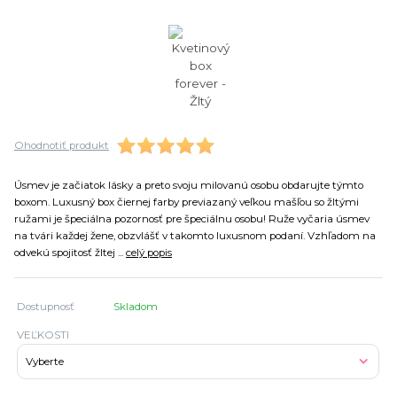
Ohodnotiť produkt
Úsmev je začiatok lásky a preto svoju milovanú osobu obdarujte týmto
boxom. Luxusný box čiernej farby previazaný veľkou mašľou so žltými
ružami je špeciálna pozornosť pre špeciálnu osobu! Ruže vyčaria úsmev
na tvári každej žene, obzvlášť v takomto luxusnom podaní. Vzhľadom na
odvekú spojitosť žltej ...
celý popis
Dostupnosť
Skladom
VEĽKOSTI