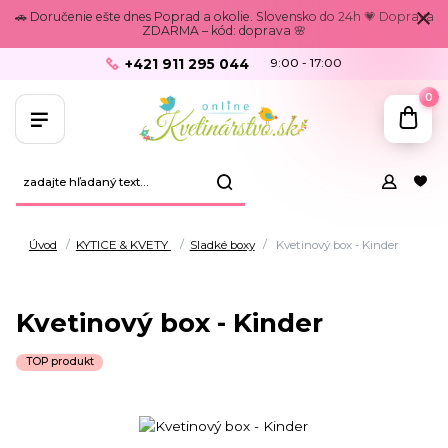
🚗 Doručenie ešte dnes Poprad a okolie. Slovensko do 24h 💗 Doprava
ZDARMA – kód: doprava 🌸
+421 911 295 044
9:00 - 17:00
0
Úvod
KYTICE & KVETY
Sladké boxy
Kvetinový box - Kinder
Kvetinový box - Kinder
TOP produkt