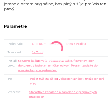
jemne a pritom originálne, box plný ruží je pre Vás ten
pravý.
Parametre
Počet ruží
S - 11 ks, M - 15 ks, XXL - 19 ks + vajíčka
Trvácnosť
5 - 7 dní
Potlač
Milujem ťa, ľúbim ťa, všetko najlepšie, flower by lilien,
boxu
ďakujem, z lásky, mamičke, ockovi. Prosím zadajte do
poznámky pri objednávke.
Iné
Počet ruží záleží od veľkosti hlavičiek, môže ich byť
viac
Preprava
Starostlivo zabalené a zasielané v prepravných
krabiciach