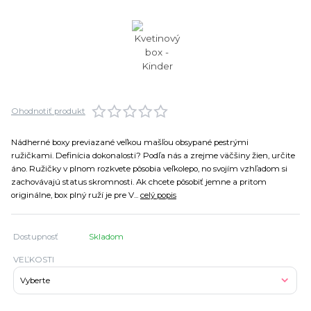
Ohodnotiť produkt
Nádherné boxy previazané veľkou mašľou obsypané pestrými
ružičkami. Definícia dokonalosti? Podľa nás a zrejme väčšiny žien, určite
áno. Ružičky v plnom rozkvete pôsobia veľkolepo, no svojím vzhľadom si
zachovávajú status skromnosti. Ak chcete pôsobiť jemne a pritom
originálne, box plný ruží je pre V...
celý popis
Dostupnosť
Skladom
VEĽKOSTI